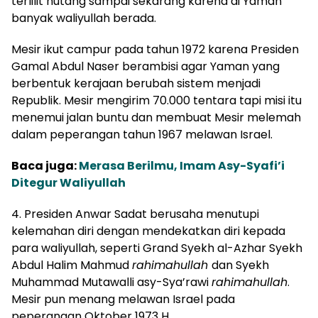
terlilit hutang sampai sekarang karena di Yaman
banyak waliyullah berada.
Mesir ikut campur pada tahun 1972 karena Presiden
Gamal Abdul Naser berambisi agar Yaman yang
berbentuk kerajaan berubah sistem menjadi
Republik. Mesir mengirim 70.000 tentara tapi misi itu
menemui jalan buntu dan membuat Mesir melemah
dalam peperangan tahun 1967 melawan Israel.
Baca juga:
Merasa Berilmu, Imam Asy-Syafi’i
Ditegur Waliyullah
4. Presiden Anwar Sadat berusaha menutupi
kelemahan diri dengan mendekatkan diri kepada
para waliyullah, seperti Grand Syekh al-Azhar Syekh
Abdul Halim Mahmud
rahimahullah
dan Syekh
Muhammad Mutawalli asy-Sya’rawi
rahimahullah
.
Mesir pun menang melawan Israel pada
peperangan Oktober 1973 H.