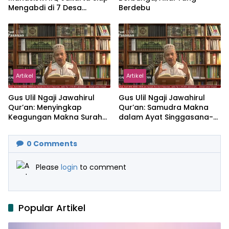
Mengabdi di 7 Desa
Berdebu
Kecamatan Jonggol
Artikel
Artikel
Gus Ulil Ngaji Jawahirul
Gus Ulil Ngaji Jawahirul
Qur’an: Menyingkap
Qur’an: Samudra Makna
Keagungan Makna Surah
dalam Ayat Singgasana-
Al-Ikhlas dan Yasin
Nya
0
Comments
Please
login
to comment
Popular Artikel