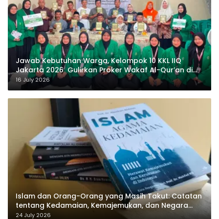
Jawab Kebutuhan Warga, Kelompok 10 KKL IIQ
Jakarta 2026 Gulirkan Proker Wakaf Al-Qur’an di
Sukamanah
16 July 2026
Islam dan Orang-Orang yang Masih Takut: Catatan
tentang Kedamaian, Kemajemukan, dan Negara
dalam Pemikiran Masykuri Abdillah
24 July 2026