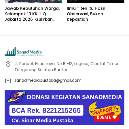
Jawab Kebutuhan Warga,
Ilmu Titen itu Hasil
Kelompok 10 KKL IIQ
Observasi, Bukan
Jakarta 2026 Gulirkan
Kepastian
Proker Wakaf Al-Qur’an di
Sukamanah
Jl. Pondok Hijau raya, No B1-12, Legoso, CIputat Timur,
Tangerang Selatan Banten
sanadmediapustaka@gmail.com