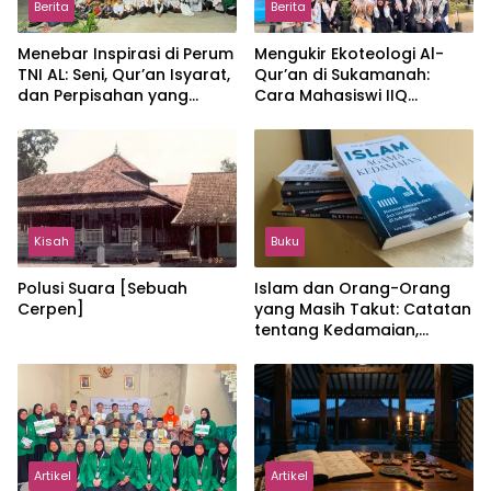
Berita
Berita
Menebar Inspirasi di Perum
Mengukir Ekoteologi Al-
TNI AL: Seni, Qur’an Isyarat,
Qur’an di Sukamanah:
dan Perpisahan yang
Cara Mahasiswi IIQ
Hangat
Jakarta Menjaga Bumi
Jonggol
Kisah
Buku
Polusi Suara [Sebuah
Islam dan Orang-Orang
Cerpen]
yang Masih Takut: Catatan
tentang Kedamaian,
Kemajemukan, dan Negara
dalam Pemikiran Masykuri
Abdillah
Artikel
Artikel