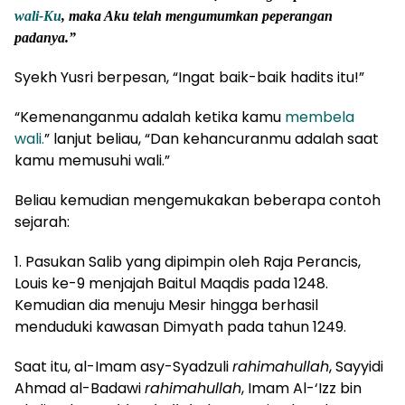
wali-Ku
, maka Aku telah mengumumkan peperangan
padanya.”
Syekh Yusri berpesan, “Ingat baik-baik hadits itu!”
“Kemenanganmu adalah ketika kamu
membela
wali.
” lanjut beliau, “Dan kehancuranmu adalah saat
kamu memusuhi wali.”
Beliau kemudian mengemukakan beberapa contoh
sejarah:
1. Pasukan Salib yang dipimpin oleh Raja Perancis,
Louis ke-9 menjajah Baitul Maqdis pada 1248.
Kemudian dia menuju Mesir hingga berhasil
menduduki kawasan Dimyath pada tahun 1249.
Saat itu, al-Imam asy-Syadzuli
rahimahullah
, Sayyidi
Ahmad al-Badawi
rahimahullah
, Imam Al-‘Izz bin