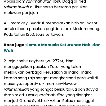
Abdissalam
rahimahullah
, Ibnu Daqiq al-‘Ied
rahimahullah
dll ikut serta bersama pasukan
melawan penjajah.
Al-Imam asy-Syadzuli mengajarkan hizb an-Nashr
untuk dibaca pasukan pagi dan sore.
Mesir menang.
Pada tahun 1250, Louis tertawan.
Baca juga:
Semua Manusia Keturunan Nabi dan
Wali
2. Raja Zhahir Baybers (w. 1277M) bisa
menggagalkan pasukan Tatar yang telah
melakukan berbagai kerusakan di mana-mana,
karena sang raja sangat menghormati para wali di
masanya, seperti- al-Imam an-Nawawi
rahimahullah
yang sangat beliau takuti dan Sayyidi
Ibrahim ad-Dasuqi
rahimahullah
yang diangkat
menjadi Grand Syekh al-Azhar. Beliau meninggal