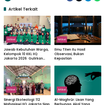
Artikel Terkait
Artikel
Artikel
Jawab Kebutuhan Warga,
Ilmu Titen itu Hasil
Kelompok 10 KKL IIQ
Observasi, Bukan
Jakarta 2026 Gulirkan
Kepastian
Proker Wakaf Al-Qur’an di
Sukamanah
Artikel
Artikel
‎Sinergi Ekoteologi: 112
Al-Maghrūr: Lisan Yang
Mahasiswi IIQ Jakarta Siap
Berbunga, Akal Yang