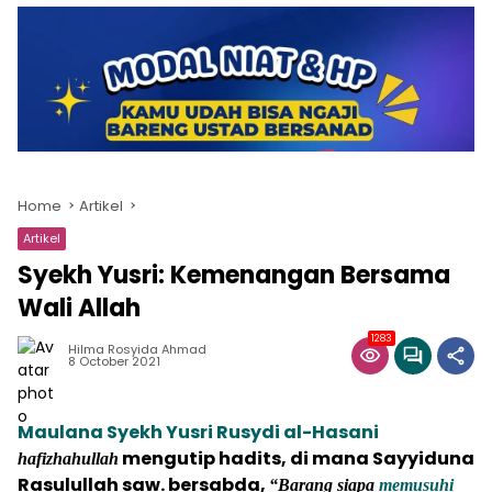
Home
Artikel
Artikel
Syekh Yusri: Kemenangan Bersama
Wali Allah
1283
Hilma Rosyida Ahmad
8 October 2021
Maulana Syekh Yusri Rusydi al-Hasani
mengutip hadits, di mana Sayyiduna
hafizhahullah
Rasulullah saw. bersabda,
“Barang siapa
memusuhi