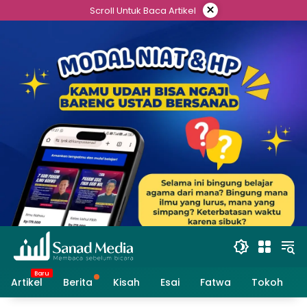
Skip
×
Scroll Untuk Baca Artikel
to
content
Artikel
Berita
Kisah
Esai
Fatwa
Tokoh