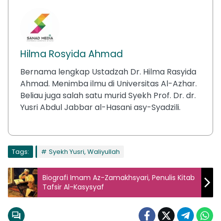
Hilma Rosyida Ahmad
Bernama lengkap Ustadzah Dr. Hilma Rasyida
Ahmad. Menimba ilmu di Universitas Al-Azhar.
Beliau juga salah satu murid Syekh Prof. Dr. dr.
Yusri Abdul Jabbar al-Hasani asy-Syadzili.
Tags:
Syekh Yusri, Waliyullah
Biografi Imam Az-Zamakhsyari, Penulis Kitab
Tafsir Al-Kasysyaf