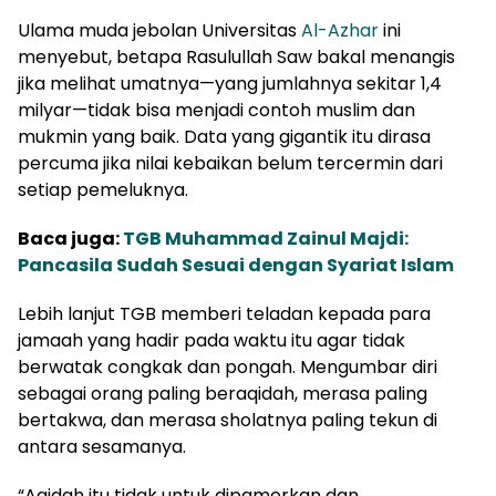
Ulama muda jebolan Universitas
Al-Azhar
ini
menyebut, betapa Rasulullah Saw bakal menangis
jika melihat umatnya—yang jumlahnya sekitar 1,4
milyar—tidak bisa menjadi contoh muslim dan
mukmin yang baik. Data yang gigantik itu dirasa
percuma jika nilai kebaikan belum tercermin dari
setiap pemeluknya.
Baca juga:
TGB Muhammad Zainul Majdi:
Pancasila Sudah Sesuai dengan Syariat Islam
Lebih lanjut TGB memberi teladan kepada para
jamaah yang hadir pada waktu itu agar tidak
berwatak congkak dan pongah. Mengumbar diri
sebagai orang paling beraqidah, merasa paling
bertakwa, dan merasa sholatnya paling tekun di
antara sesamanya.
“Aqidah itu tidak untuk dipamerkan dan