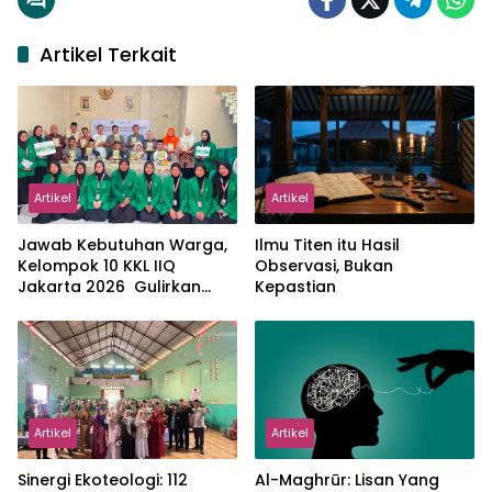
Artikel Terkait
Artikel
Artikel
Jawab Kebutuhan Warga,
Ilmu Titen itu Hasil
Kelompok 10 KKL IIQ
Observasi, Bukan
Jakarta 2026 Gulirkan
Kepastian
Proker Wakaf Al-Qur’an di
Sukamanah
Artikel
Artikel
‎Sinergi Ekoteologi: 112
Al-Maghrūr: Lisan Yang