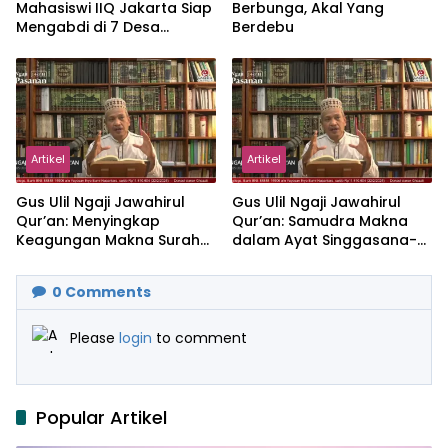
Mahasiswi IIQ Jakarta Siap
Berbunga, Akal Yang
Mengabdi di 7 Desa
Berdebu
Kecamatan Jonggol
Artikel
Artikel
Gus Ulil Ngaji Jawahirul
Gus Ulil Ngaji Jawahirul
Qur’an: Menyingkap
Qur’an: Samudra Makna
Keagungan Makna Surah
dalam Ayat Singgasana-
Al-Ikhlas dan Yasin
Nya
0
Comments
Please
login
to comment
Popular Artikel