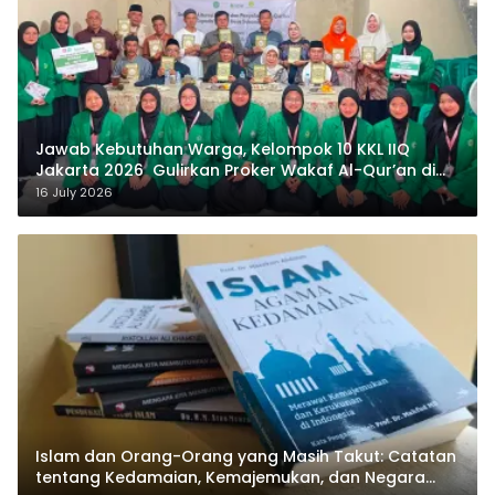
Jawab Kebutuhan Warga, Kelompok 10 KKL IIQ
Jakarta 2026 Gulirkan Proker Wakaf Al-Qur’an di
Sukamanah
16 July 2026
Islam dan Orang-Orang yang Masih Takut: Catatan
tentang Kedamaian, Kemajemukan, dan Negara