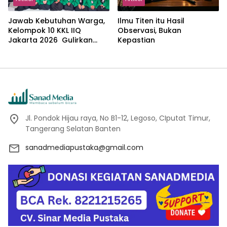
Jawab Kebutuhan Warga,
Ilmu Titen itu Hasil
Kelompok 10 KKL IIQ
Observasi, Bukan
Jakarta 2026 Gulirkan
Kepastian
Proker Wakaf Al-Qur’an di
Sukamanah
Jl. Pondok Hijau raya, No B1-12, Legoso, CIputat Timur,
Tangerang Selatan Banten
sanadmediapustaka@gmail.com