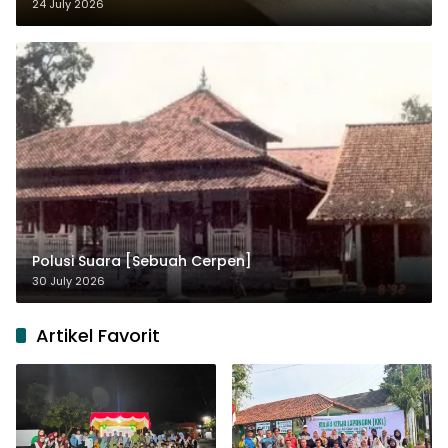
dalam Pemikiran Masykuri Abdillah
24 July 2026
Polusi Suara [Sebuah Cerpen]
30 July 2026
Artikel Favorit