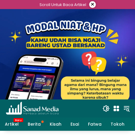
Skip
×
Scroll Untuk Baca Artikel
to
content
Artikel
Berita
Kisah
Esai
Fatwa
Tokoh