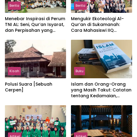
Berita
Berita
Menebar Inspirasi di Perum
Mengukir Ekoteologi Al-
TNI AL: Seni, Qur’an Isyarat,
Qur’an di Sukamanah:
dan Perpisahan yang
Cara Mahasiswi IIQ
Hangat
Jakarta Menjaga Bumi
Jonggol
Kisah
Buku
Polusi Suara [Sebuah
Islam dan Orang-Orang
Cerpen]
yang Masih Takut: Catatan
tentang Kedamaian,
Kemajemukan, dan Negara
dalam Pemikiran Masykuri
Abdillah
Artikel
Artikel