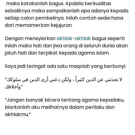
maka katakanlah bagus. Apabila berkualitas
sebaliknya maka sampaikanlah apa adanya kepada
setiap calon pembelinya. Inilah contoh sederhana
dari memamerkan kejujuran.
Dengan mensyiarkan
akhlak-akhlak
bagus seperti
inilah maka hati dan jiwa orang di seluruh dunia akan
jatuh hati dan terpikat kepada agama Islam.
Saya jadi teringat ada satu maqolah yang berbunyi:
“
لا تحدثني عن الدين كثيراً ، ولكن دعني أرى الدين في سلوكك
وأخلاقك
“
“Jangan banyak bicara tentang agama kepadaku,
biarkanlah aku melihatnya dalam perilaku dan
akhlakmu.”