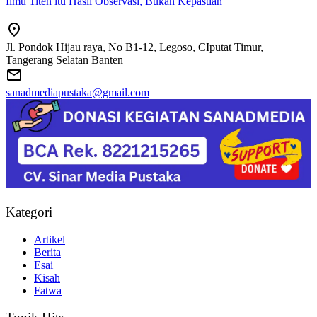
Ilmu Titen itu Hasil Observasi, Bukan Kepastian
Jl. Pondok Hijau raya, No B1-12, Legoso, CIputat Timur,
Tangerang Selatan Banten
sanadmediapustaka@gmail.com
Kategori
Artikel
Berita
Esai
Kisah
Fatwa