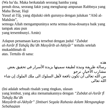
(Wa ba’da. Maka berkatalah seorang hamba yang
penuh dosa, seorang fakir yang mengharap ampunan Rabbnya yang
Maha Besar, Haji
Yusuf al-Tâj, yang dijuluki oleh gurunya dengan julukan “Abû al-
Mahâsin”,
semoga Allah mengampuninya serta semua dosa-dosanya baik yang
tampak atau pun
yang tersembunyi. Amin)
Adapun penamaan karya tersebut dengan judul
“Zubdat
al-Asrâr fî Tahqîq Ba’dh Masyârib al-Akhyâr”
tertulis setelah
mukaddimah di
atas. Tertulis di sana:
هذه
رسالة ظريفة ونبذة لطيفة سميتها بزبدة الأسرار في تحقيق بعض
مشارب الأخيار. نرجو
من الله تعالى أن تكون نافعة لأهل السلوك الى ملك الملوك إن شاء
الله تعالى
(Ini adalah sebuah risalah yang ringkas, ulasan
yang lembut, yang aku menamakannya dengan
“Zubdat al-Asrâr fî
Tahqîq Ba’dh
Masyârib al-Akhyâr”
[Intisari Segala Rahasia dalam Mengungkap
Sebahagian