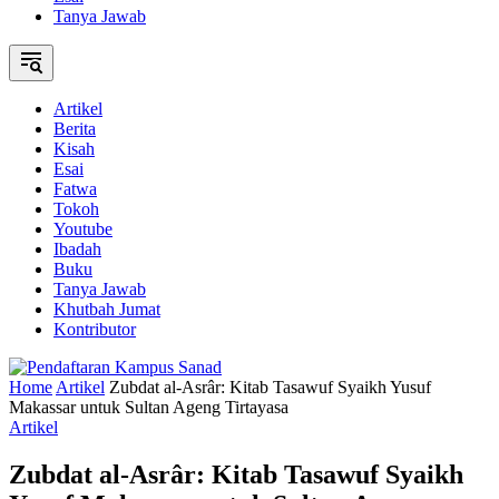
Tanya Jawab
Artikel
Berita
Kisah
Esai
Fatwa
Tokoh
Youtube
Ibadah
Buku
Tanya Jawab
Khutbah Jumat
Kontributor
Home
Artikel
Zubdat al-Asrâr: Kitab Tasawuf Syaikh Yusuf
Makassar untuk Sultan Ageng Tirtayasa
Artikel
Zubdat al-Asrâr: Kitab Tasawuf Syaikh