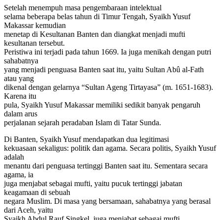
Setelah menempuh masa pengembaraan intelektual
selama beberapa belas tahun di Timur Tengah, Syaikh Yusuf
Makassar kemudian
menetap di Kesultanan Banten dan diangkat menjadi mufti
kesultanan tersebut.
Peristiwa ini terjadi pada tahun 1669. Ia juga menikah dengan putri
sahabatnya
yang menjadi penguasa Banten saat itu, yaitu Sultan Abû al-Fath
atau yang
dikenal dengan gelarnya “Sultan Ageng Tirtayasa” (m. 1651-1683).
Karena itu
pula, Syaikh Yusuf Makassar memiliki sedikit banyak pengaruh
dalam arus
perjalanan sejarah peradaban Islam di Tatar Sunda.
Di Banten, Syaikh Yusuf mendapatkan dua legitimasi
kekuasaan sekaligus: politik dan agama. Secara politis, Syaikh Yusuf
adalah
menantu dari penguasa tertinggi Banten saat itu. Sementara secara
agama, ia
juga menjabat sebagai mufti, yaitu pucuk tertinggi jabatan
keagamaan di sebuah
negara Muslim. Di masa yang bersamaan, sahabatnya yang berasal
dari Aceh, yaitu
Syaikh Abdul Rauf Singkel, juga menjabat sebagai mufti