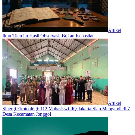
Artikel
Ilmu Titen itu Hasil Observasi, Bukan Kepastian
Artikel
‎Sinergi Ekoteologi: 112 Mahasiswi IIQ Jakarta Siap Mengabdi di 7
Desa Kecamatan Jonggol