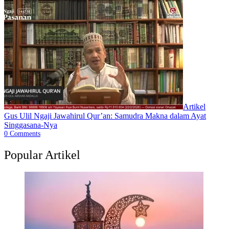
Artikel
Gus Ulil Ngaji Jawahirul Qur’an: Samudra Makna dalam Ayat
Singgasana-Nya
0
Comments
Popular Artikel