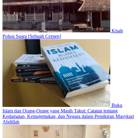
Kisah
Polusi Suara [Sebuah Cerpen]
Buku
Islam dan Orang-Orang yang Masih Takut: Catatan tentang
Kedamaian, Kemajemukan, dan Negara dalam Pemikiran Masykuri
Abdillah