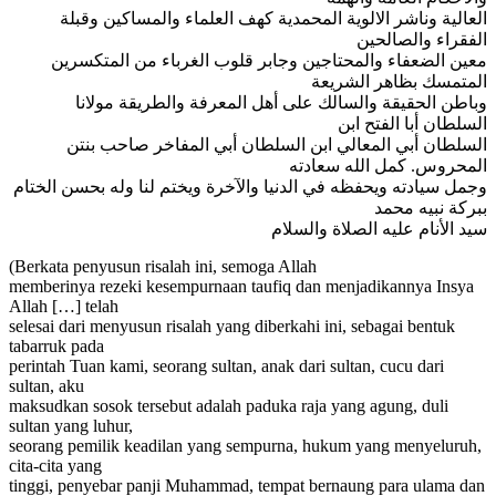
العالية وناشر الالوية المحمدية كهف العلماء والمساكين وقبلة
الفقراء والصالحين
معين الضعفاء والمحتاجين وجابر قلوب الغرباء من المتكسرين
المتمسك بظاهر الشريعة
وباطن الحقيقة والسالك على أهل المعرفة والطريقة مولانا
السلطان أبا الفتح ابن
السلطان أبي المعالي ابن السلطان أبي المفاخر صاحب بنتن
المحروس. كمل الله سعادته
وجمل سيادته ويحفظه في الدنيا والآخرة ويختم لنا وله بحسن الختام
ببركة نبيه محمد
سيد الأنام عليه الصلاة والسلام
(Berkata penyusun risalah ini, semoga Allah
memberinya rezeki kesempurnaan taufiq dan menjadikannya Insya
Allah […] telah
selesai dari menyusun risalah yang diberkahi ini, sebagai bentuk
tabarruk pada
perintah Tuan kami, seorang sultan, anak dari sultan, cucu dari
sultan, aku
maksudkan sosok tersebut adalah paduka raja yang agung, duli
sultan yang luhur,
seorang pemilik keadilan yang sempurna, hukum yang menyeluruh,
cita-cita yang
tinggi, penyebar panji Muhammad, tempat bernaung para ulama dan