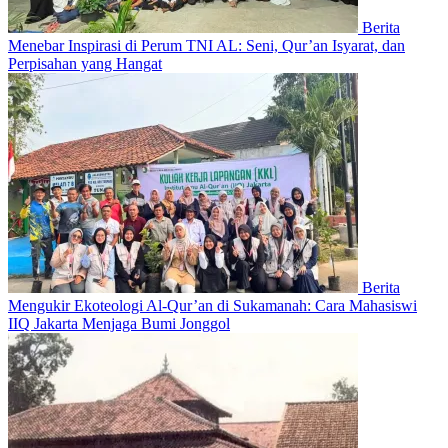
Berita
Menebar Inspirasi di Perum TNI AL: Seni, Qur’an Isyarat, dan
Perpisahan yang Hangat
Berita
Mengukir Ekoteologi Al-Qur’an di Sukamanah: Cara Mahasiswi
IIQ Jakarta Menjaga Bumi Jonggol