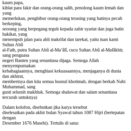
kaum papa,
kiblat para fakir dan orang-orang salih, penolong kaum lemah dan
yang
memerlukan, penghibur orang-orang terasing yang hatinya pecah
berkeping,
seorang yang berpegang teguh kepada zahir syariat dan juga batin
hakikat, yang
menempuh jalan para ahli makrifat dan tarekat, yaitu tuan kami
Sultan Abû
al-Fath, putra Sultan Abû al-Ma’âlî, cucu Sultan Abû al-Mafâkhir,
sang penguasa
negeri Banten yang senantiasa dijaga. Semoga Allah
menyempurnakan
kebahagiaannya, menghiasi kekuasaannya, menjaganya di dunia
dan akhirat,
memberinya dan kita semua husnul khotimah, dengan berkah Nabi
Muhammad, sang
gusti seluruh makhluk. Semoga shalawat dan salam senantiasa
tercurah untuknya)
Dalam kolofon, disebutkan jika karya tersebut
diselesaikan pada akhir bulan Syawal tahun 1087 Hijri (bertepatan
dengan
Desember 1676 Masehi). Tertulis di sana: