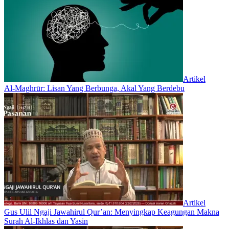
Artikel
Al-Maghrūr: Lisan Yang Berbunga, Akal Yang Berdebu
Artikel
Gus Ulil Ngaji Jawahirul Qur’an: Menyingkap Keagungan Makna
Surah Al-Ikhlas dan Yasin