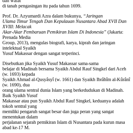
dan wafat
di tanah pengasingan itu pada tahun 1699.
Prof. Dr. Azyumardi Azra dalam bukunya,
“Jaringan
Ulama Timur Tengah Dan Kepulauan Nusantara Abad XVII Dan
XVIII: Melacak
Akar-Akar Pembaruan Pemikiran Islam Di Indonesia”
(Jakarta:
Prenada Media
Group, 2013), mengulas biografi, karya, kiprah dan jaringan
intelektual Syaikh
Yusuf Makassar dengan sangat terperinci.
Disebutkan jika Syaikh Yusuf Makassar sama-sama
belajar di Madinah bersama Syaikh Abdul Rauf Singkel dari Aceh
(w. 1693) kepada
Syaikh Ahmad al-Qusyâsyî (w. 1661) dan Syaikh Ibrâhîm al-Kûrânî
(w. 1690), dua
orang ulama sentral dunia Islam yang berkedudukan di Madinah.
Baik Syaikh Yusuf
Makassar atau pun Syaikh Abdul Rauf Singkel, keduanya adalah
tokoh sentral yang
memiliki pengaruh sangat besar dan juga peran yang sangat
menentukan dalam
perjalanan sejarah pemikiran Islam di Nusantara pada kurun masa
abad ke-17 M.