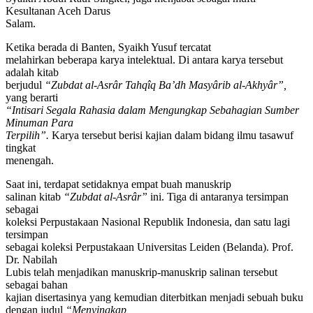
Kesultanan Aceh Darus
Salam.
Ketika berada di Banten, Syaikh Yusuf tercatat
melahirkan beberapa karya intelektual. Di antara karya tersebut
adalah kitab
berjudul
“Zubdat al-Asrâr Tahqîq Ba’dh Masyârib al-Akhyâr”,
yang berarti
“Intisari Segala Rahasia dalam Mengungkap Sebahagian Sumber
Minuman Para
Terpilih”.
Karya tersebut berisi kajian dalam bidang ilmu tasawuf
tingkat
menengah.
Saat ini, terdapat setidaknya empat buah manuskrip
salinan kitab
“Zubdat al-Asrâr”
ini. Tiga di antaranya tersimpan
sebagai
koleksi Perpustakaan Nasional Republik Indonesia, dan satu lagi
tersimpan
sebagai koleksi Perpustakaan Universitas Leiden (Belanda). Prof.
Dr. Nabilah
Lubis telah menjadikan manuskrip-manuskrip salinan tersebut
sebagai bahan
kajian disertasinya yang kemudian diterbitkan menjadi sebuah buku
dengan judul
“Menyingkap