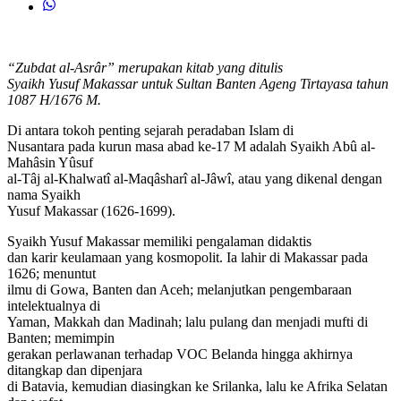
“Zubdat al-Asrâr” merupakan kitab yang ditulis
Syaikh Yusuf Makassar untuk Sultan Banten Ageng Tirtayasa tahun
1087 H/1676 M.
Di antara tokoh penting sejarah peradaban Islam di
Nusantara pada kurun masa abad ke-17 M adalah Syaikh Abû al-
Mahâsin Yûsuf
al-Tâj al-Khalwatî al-Maqâsharî al-Jâwî, atau yang dikenal dengan
nama Syaikh
Yusuf Makassar (1626-1699).
Syaikh Yusuf Makassar memiliki pengalaman didaktis
dan karir keulamaan yang kosmopolit. Ia lahir di Makassar pada
1626; menuntut
ilmu di Gowa, Banten dan Aceh; melanjutkan pengembaraan
intelektualnya di
Yaman, Makkah dan Madinah; lalu pulang dan menjadi mufti di
Banten; memimpin
gerakan perlawanan terhadap VOC Belanda hingga akhirnya
ditangkap dan dipenjara
di Batavia, kemudian diasingkan ke Srilanka, lalu ke Afrika Selatan