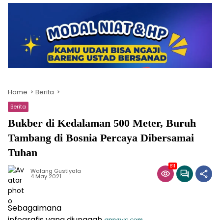
Home
Berita
Berita
Bukber di Kedalaman 500 Meter, Buruh
Tambang di Bosnia Percaya Dibersamai
Tuhan
811
Walang Gustiyala
4 May 2021
Sebagaimana
infografis yang diunggah
apnews.com