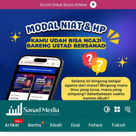
Skip
×
Scroll Untuk Baca Artikel
to
content
Artikel
Berita
Kisah
Esai
Fatwa
Tokoh