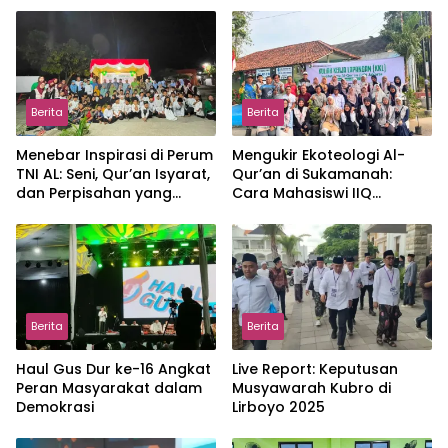
Berita
Berita
Menebar Inspirasi di Perum
Mengukir Ekoteologi Al-
TNI AL: Seni, Qur’an Isyarat,
Qur’an di Sukamanah:
dan Perpisahan yang
Cara Mahasiswi IIQ
Hangat
Jakarta Menjaga Bumi
Jonggol
Berita
Berita
Haul Gus Dur ke-16 Angkat
Live Report: Keputusan
Peran Masyarakat dalam
Musyawarah Kubro di
Demokrasi
Lirboyo 2025