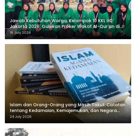
Jawab Kebutuhan Warga, Kelompok 10 KKL IIQ
Jakarta 2026 Gulirkan Proker Wakaf Al-Qur’an di
Sukamanah
16 July 2026
Islam dan Orang-Orang yang Masih Takut: Catatan
tentang Kedamaian, Kemajemukan, dan Negara
dalam Pemikiran Masykuri Abdillah
24 July 2026