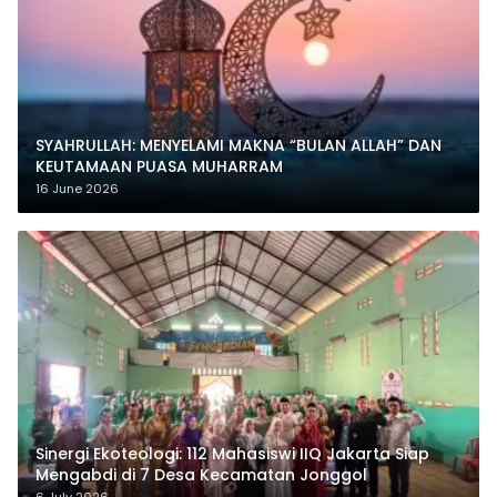
SYAHRULLAH: MENYELAMI MAKNA “BULAN ALLAH” DAN
KEUTAMAAN PUASA MUHARRAM
16 June 2026
‎Sinergi Ekoteologi: 112 Mahasiswi IIQ Jakarta Siap
Mengabdi di 7 Desa Kecamatan Jonggol
6 July 2026