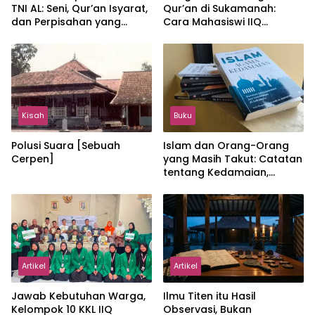
TNI AL: Seni, Qur’an Isyarat,
Qur’an di Sukamanah:
dan Perpisahan yang
Cara Mahasiswi IIQ
Hangat
Jakarta Menjaga Bumi
Jonggol
Kisah
Buku
Polusi Suara [Sebuah
Islam dan Orang-Orang
Cerpen]
yang Masih Takut: Catatan
tentang Kedamaian,
Kemajemukan, dan Negara
dalam Pemikiran Masykuri
Abdillah
Artikel
Artikel
Jawab Kebutuhan Warga,
Ilmu Titen itu Hasil
Kelompok 10 KKL IIQ
Observasi, Bukan