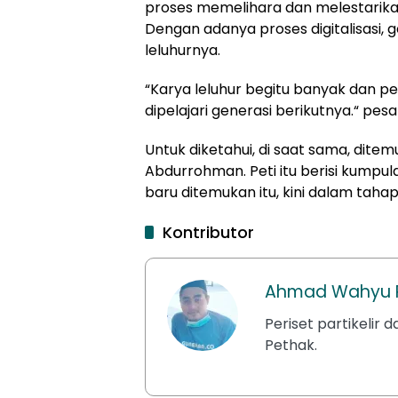
proses memelihara dan melestarikan 
Dengan adanya proses digitalisasi, 
leluhurnya.
“Karya leluhur begitu banyak dan pe
dipelajari generasi berikutnya
.
“
p
esa
Untuk diketahui, di saat sama, dite
Abdurrohman. Peti itu berisi kumpul
ba
r
u ditemukan itu, kini dalam tah
Kontributor
Ahmad Wahyu R
Periset partikelir d
Pethak.