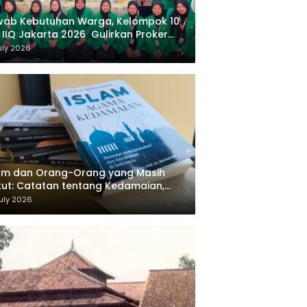
wab Kebutuhan Warga, Kelompok 10
 IIQ Jakarta 2026 Gulirkan Proker
af Al-Qur’an di Sukamanah
uly 2026
am dan Orang-Orang yang Masih
ut: Catatan tentang Kedamaian,
majemukan, dan Negara dalam
uly 2026
ikiran Masykuri Abdillah