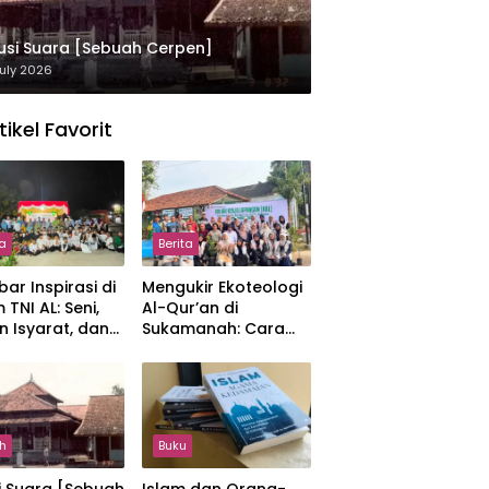
usi Suara [Sebuah Cerpen]
uly 2026
tikel Favorit
ta
Berita
ar Inspirasi di
Mengukir Ekoteologi
 TNI AL: Seni,
Al-Qur’an di
n Isyarat, dan
Sukamanah: Cara
sahan yang
Mahasiswi IIQ
at
Jakarta Menjaga
Bumi Jonggol
h
Buku