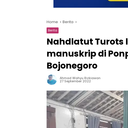
Home
Berita
Berita
Nahdlatut Turots l
manuskrip di Ponp
Bojonegoro
Ahmad Wahyu Rizkiawan
27 September 2022