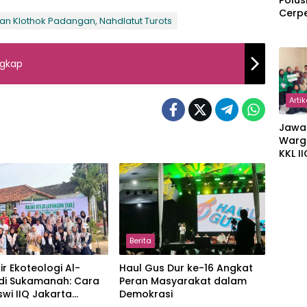
Polus
Cerp
n Klothok Padangan, Nahdlatut Turots
ngkap
Artik
Jawa
Warg
KKL I
Gulir
Wakaf
Suka
Berita
r Ekoteologi Al-
Haul Gus Dur ke-16 Angkat
 di Sukamanah: Cara
Peran Masyarakat dalam
wi IIQ Jakarta
Demokrasi