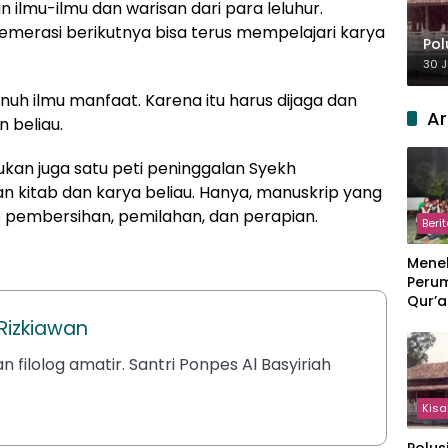
ilmu-ilmu dan warisan dari para leluhur.
gemerasi berikutnya bisa terus mempelajari karya
Pol
30 J
nuh ilmu manfaat. Karena itu harus dijaga dan
Ar
n beliau.
mukan juga satu peti peninggalan Syekh
an kitab dan karya beliau. Hanya, manuskrip yang
ap pembersihan, pemilahan, dan perapian.
Beri
Meneb
Perum
Qur’a
Perpi
izkiawan
Hang
an filolog amatir. Santri Ponpes Al Basyiriah
Kisa