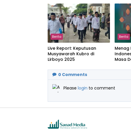
Hangat
Menjag
Berita
Berita
Live Report: Keputusan
Menag 
Musyawarah Kubro di
Indone
Lirboyo 2025
Masa D
Global
0
Comments
Please
login
to comment