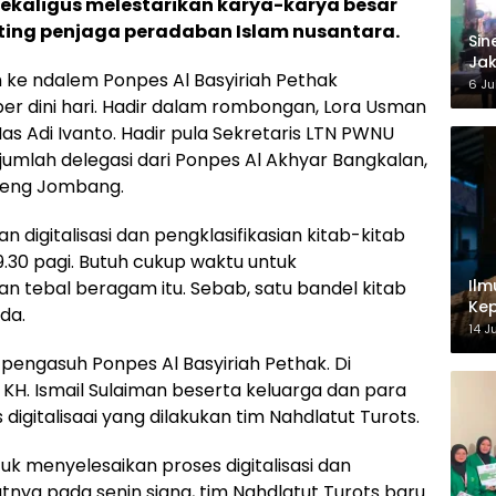
kaligus melestarikan karya-karya besar
nting penjaga peradaban Islam nusantara.
‎Si
Jak
ke ndalem Ponpes Al Basyiriah Pethak
Ke
6 Ju
r dini hari. Hadir dalam rombongan, Lora Usman
s Adi Ivanto. Hadir pula Sekretaris LTN PWNU
mlah delegasi dari Ponpes Al Akhyar Bangkalan,
reng Jombang.
 digitalisasi dan pengklasifikasian kitab-kitab
.30 pagi. Butuh cukup waktu untuk
Ilm
gan tebal beragam itu. Sebab, satu bandel kitab
Kep
da.
14 J
a pengasuh Ponpes Al Basyiriah Pethak. Di
 KH. Ismail Sulaiman beserta keluarga dan para
igitalisaai yang dilakukan tim Nahdlatut Turots.
tuk menyelesaikan proses digitalisasi dan
patnya pada senin siang, tim Nahdlatut Turots baru