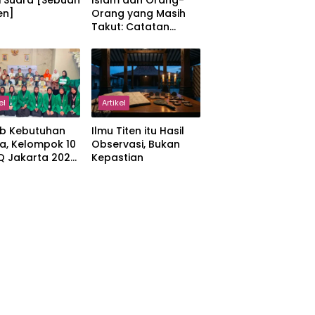
i Suara [Sebuah
Islam dan Orang-
en]
Orang yang Masih
Takut: Catatan
tentang Kedamaian,
Kemajemukan, dan
Negara dalam
Pemikiran Masykuri
Abdillah
el
Artikel
b Kebutuhan
Ilmu Titen itu Hasil
a, Kelompok 10
Observasi, Bukan
IQ Jakarta 2026
Kepastian
kan Proker
 Al-Qur’an di
manah