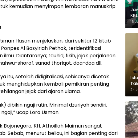
, untuk kemudian menyimpan lembaran manuskrip
Ja
KKL
Wak
16 J
n
Usman Hasan menjelaskan, dari sekitar 12 kitab
npes Al Basyiriah Pethak, teridentifikasi
ilmu. Diantaranya; tauhid, fikih, jejak perjalanan
nahwu-shorof, sanad thoriqot, doa-doa dll.
tu, setelah didigitalisasi, sebisanya dicetak
Isl
Tak
untuk menghidupkan kembali pemikiran penting
Ke
24 J
hilangan jejak dari ajaran ulama.
Pem
 dibikin ngaji rutin. Minimal dzuriyah sendiri,
 ngaji
,
”
u
cap Lora Usman.
k Bojonegoro, KH
.
Athoillah Maimun sangat
tab. Sebab, menurut beliau, ini bagian penting dari