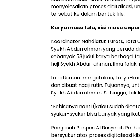
menyelesaikan proses digitalisasi
tersebut ke dalam bentuk file.
Karya
m
asa
l
alu,
v
isi
m
asa
d
epa
Koordinator Nahdlatut Turots, Lora 
Syekh Abdurrohman yang berada di Po
sebanyak 53 judul karya berbagai fan 
haji Syekh Abdurrahman, ilmu falak, 
Lora Usman mengatakan, karya-karya i
dan dibuat ngaji rutin. Tujuannya, 
Syekh Abdurrohman. Sehingga, tak ke
“Sebisanya nanti (kalau sudah dicetak)
syukur-syukur bisa banyak yang ikut
Pengasuh Ponpes Al Basyiriah Petha
bersyukur atas proses digitalisasi ki