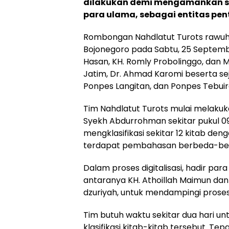
dilakukan demi mengamankan se
para ulama, sebagai entitas pe
Rombongan Nahdlatut Turots rawuh 
Bojonegoro pada Sabtu, 25 Septembe
Hasan, KH
.
Romly Probolinggo, dan Ma
Jatim, Dr
.
Ahmad Karomi beserta seju
Ponpes Langitan, dan Ponpes Tebui
Tim Nahdlatut Turots mulai melakukan
Syekh Abdurrohman sekitar pukul 09
mengklasifikasi sekitar 12 kitab den
terdapat pembahasan berbeda-be
Dalam proses digitalisasi, hadir par
antaranya KH. Athoillah Maimun dan
dzuriyah, untuk mendampingi proses d
Tim butuh waktu sekitar dua hari un
klasifikasi kitab-kitab tersebut. Te