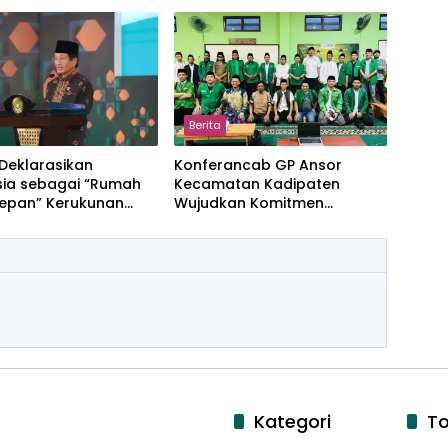
a Bumi Jonggol
Berita
Deklarasikan
Konferancab GP Ansor
sia sebagai “Rumah
Kecamatan Kadipaten
epan” Kerukunan
Wujudkan Komitmen
Regenerasi Kader.
Kategori
To