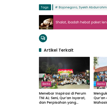
Tags:
Bojonegoro, Syekh Abdurrohma
Shalat, ibadah hebat paket le
Artikel Terkait
Berita
Berita
Menebar Inspirasi di Perum
Menguki
TNI AL: Seni, Qur’an Isyarat,
Qur’an
dan Perpisahan yang
Mahasis