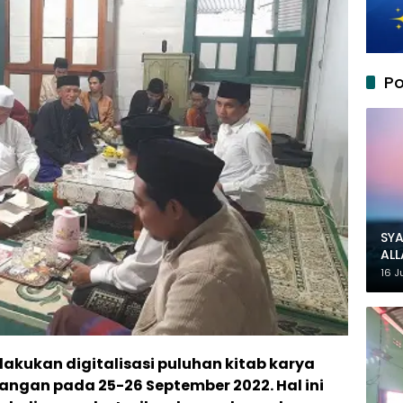
Po
SYA
AL
MU
16 J
lakukan digitalisasi puluhan kitab karya
ngan pada 25-26 September 2022. Hal ini