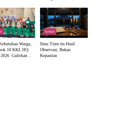
Kemajemukan, dan Negara
dalam Pemikiran Masykuri
Abdillah
el
Artikel
Kebutuhan Warga,
Ilmu Titen itu Hasil
pok 10 KKL IIQ
Observasi, Bukan
a 2026 Gulirkan
Kepastian
 Wakaf Al-Qur’an
amanah