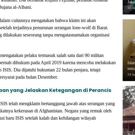
Jaka
ujana al-Albani.
Suk
16 J
 dalam cuitannya mengatakan bahwa klaim ini akan
telah terjadinya penurunan serangan lone-wolf di Barat.
ng dilakukan seseorang tanpa mengatasnamakan organisasi
,
mengatakan pelaku termasuk salah satu dari 90 militan
a pernah dihukum pada April 2019 karena mencoba melakukan
Isla
ten
 ISIS. Dia dijatuhi hukuman 22 bulan penjara, tetapi
dala
24 J
ersyarat pada bulan Desember.
aan yang Jelaskan Ketegangan di Perancis
SIS telah mengklaim bertanggung jawab atas serangan yang
ngkatnya kekerasan di Afghanistan. Negara yang remuk oleh
asi baru ISIS setelah kalah dan kehilangan wilayah