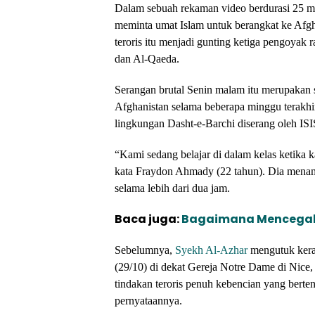
Dalam sebuah rekaman video berdurasi 25 men
meminta umat Islam untuk berangkat ke Afgh
teroris itu menjadi gunting ketiga pengoyak r
dan Al-Qaeda.
Serangan brutal Senin malam itu merupakan 
Afghanistan selama beberapa minggu terakhir
lingkungan Dasht-e-Barchi diserang oleh IS
“Kami sedang belajar di dalam kelas ketika k
kata Fraydon Ahmady (22 tahun). Dia mena
selama lebih dari dua jam.
Baca juga:
Bagaimana Mencegah D
Sebelumnya,
Syekh Al-Azhar
mengutuk keras
(29/10) di dekat Gereja Notre Dame di Nice
tindakan teroris penuh kebencian yang berten
pernyataannya.