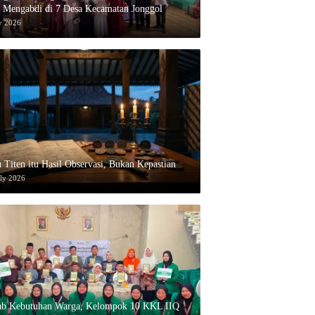
 Mengabdi di 7 Desa Kecamatan Jonggol
y 2026
 Titen itu Hasil Observasi, Bukan Kepastian
uly 2026
ab Kebutuhan Warga, Kelompok 10 KKL IIQ