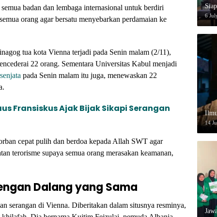
Siap
mua badan dan lembaga internasional untuk berdiri
6 Jul
semua orang agar bersatu menyebarkan perdamaian ke
inagog tua kota Vienna terjadi pada Senin malam (2/11),
ncederai 22 orang. Sementara Universitas Kabul menjadi
senjata
pada Senin malam itu juga, menewaskan 22
a.
us Fransiskus Ajak Bijak Sikapi Serangan
Ilmu
14 J
orban cepat pulih dan berdoa kepada Allah SWT agar
atan terorisme supaya semua orang merasakan keamanan,
engan Dalang yang Sama
 serangan di Vienna. Diberitakan dalam situsnya resminya,
Jaw
it khilafah. Dia bernama Kujtim Fejzulai, pemuda Albania