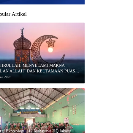
pular Artikel
AHRULLAH: MENYELAMI MAKNA
ULAN ALLAH” DAN KEUTAMAAN PUASA
HARRAM
une 2026
ergi Ekoteologi: 112 Mahasiswi IIQ Jakarta