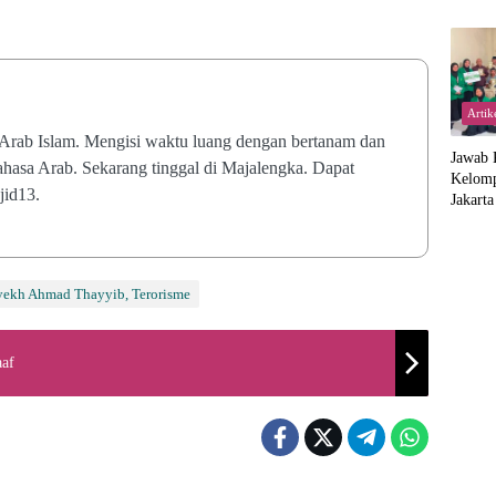
Artik
 Arab Islam. Mengisi waktu luang dengan bertanam dan
Jawab 
bahasa Arab. Sekarang tinggal di Majalengka. Dapat
Kelom
jid13.
Jakart
Proker
di Suk
 Syekh Ahmad Thayyib, Terorisme
aaf