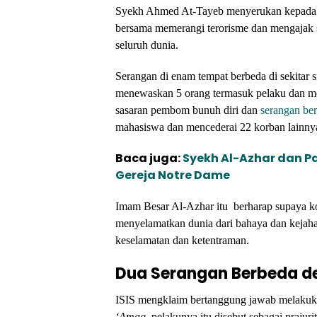
Syekh Ahmed At-Tayeb menyerukan kepada se
bersama memerangi terorisme dan mengajak 
seluruh dunia.
Serangan di enam tempat berbeda di sekitar s
menewaskan 5 orang termasuk pelaku dan me
sasaran pembom bunuh diri dan
serangan ber
mahasiswa dan mencederai 22 korban lainny
Baca juga:
Syekh Al-Azhar dan Pa
Gereja Notre Dame
Imam Besar Al-Azhar itu berharap supaya k
menyelamatkan dunia dari bahaya dan kejah
keselamatan dan ketentraman.
Dua Serangan Berbeda d
ISIS mengklaim bertanggung jawab melakukan
‘Amaq,
pelakunya itu disebut sebagai prajur