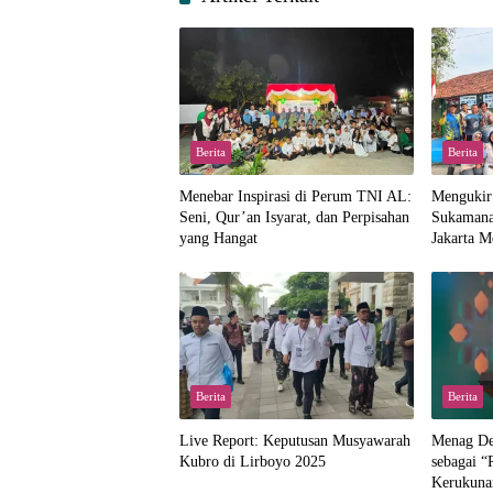
Berita
Berita
Menebar Inspirasi di Perum TNI AL:
Mengukir
Seni, Qur’an Isyarat, dan Perpisahan
Sukamana
yang Hangat
Jakarta 
Berita
Berita
Live Report: Keputusan Musyawarah
Menag Dek
Kubro di Lirboyo 2025
sebagai 
Kerukuna