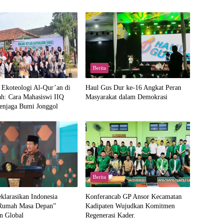
Berita
 Ekoteologi Al-Qur’an di
Haul Gus Dur ke-16 Angkat Peran
h: Cara Mahasiswi IIQ
Masyarakat dalam Demokrasi
Menjaga Bumi Jonggol
Berita
larasikan Indonesia
Konferancab GP Ansor Kecamatan
“Rumah Masa Depan”
Kadipaten Wujudkan Komitmen
n Global
Regenerasi Kader.