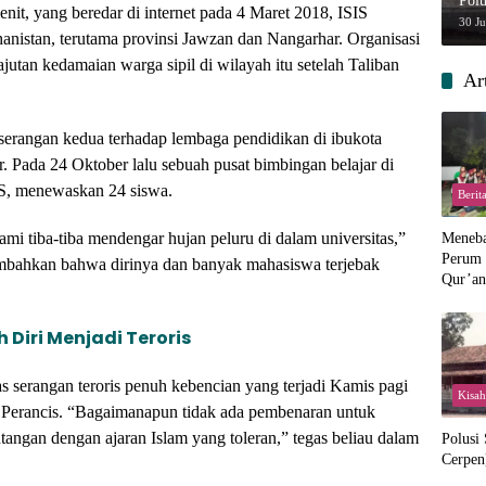
Polu
it, yang beredar di internet pada 4 Maret 2018, ISIS
30 J
anistan, terutama provinsi Jawzan dan Nangarhar. Organisasi
ajutan kedamaian warga sipil di wilayah itu setelah Taliban
Ar
serangan kedua terhadap lembaga pendidikan di ibukota
. Pada 24 Oktober lalu sebuah pusat bimbingan belajar di
IS, menewaskan 24 siswa.
Berit
ami tiba-tiba mendengar hujan peluru di dalam universitas,”
Menebar
Perum 
mbahkan bahwa dirinya dan banyak mahasiswa terjebak
Qur’an 
Perpis
iri Menjadi Teroris
 serangan teroris penuh kebencian yang terjadi Kamis pagi
Kisah
, Perancis. “Bagaimanapun tidak ada pembenaran untuk
tangan dengan ajaran Islam yang toleran,” tegas beliau dalam
Polusi
Cerpen