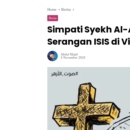
Home
Berita
Berita
Simpati Syekh Al
Serangan ISIS di 
Abdul Majid
4 November 2020