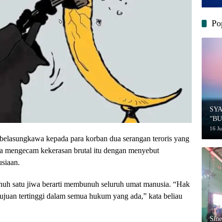
Po
SY
“B
MU
16 J
belasungkawa kepada para korban dua serangan teroris yang
juga mengecam kekerasan brutal itu dengan menyebut
usiaan.
 satu jiwa berarti membunuh seluruh umat manusia. “Hak
tujuan tertinggi dalam semua hukum yang ada,” kata beliau
‎Sin