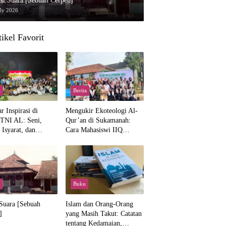
si Suara [Sebuah Cerpen]
uly 2026
tikel Favorit
a
Berita
 Inspirasi di
Mengukir Ekoteologi Al-
TNI AL: Seni,
Qur’an di Sukamanah:
Isyarat, dan
Cara Mahasiswi IIQ
ahan yang Hangat
Jakarta Menjaga Bumi
Jonggol
Buku
 Suara [Sebuah
Islam dan Orang-Orang
]
yang Masih Takut: Catatan
tentang Kedamaian,