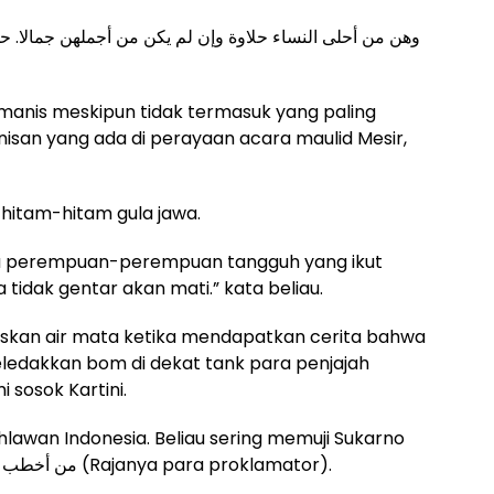
وهن من أحلى النساء حلاوة وإن لم يكن من أجملهن جمالا. 
anis meskipun tidak termasuk yang paling
isan yang ada di perayaan acara maulid Mesir,
 hitam-hitam gula jawa.
a perempuan-perempuan tangguh yang ikut
tidak gentar akan mati.” kata beliau.
skan air mata ketika mendapatkan cerita bahwa
ledakkan bom di dekat tank para penjajah
 sosok Kartini.
awan Indonesia. Beliau sering memuji Sukarno
dan menyifatinya sebagai من أخطب خطباء الدنيا (Rajanya para proklamator).