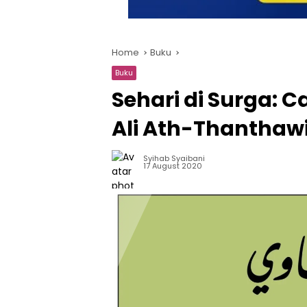
Home
Buku
Buku
Sehari di Surga: 
Ali Ath-Thanthawi
Syihab Syaibani
17 August 2020