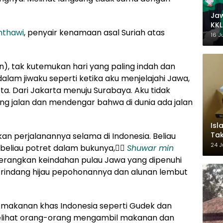
Ja
KKL
nthawi
, penyair kenamaan asal Suriah atas
Wak
16 J
n), tak kutemukan hari yang paling indah dan
m jiwaku seperti ketika aku menjelajahi Jawa,
ta. Dari Jakarta menuju Surabaya. Aku tidak
ng jalan dan mendengar bahwa di dunia ada jalan
Isl
Tak
an perjalanannya selama di Indonesia. Beliau
Ke
24 J
beliau potret dalam bukunya, ٍٍ
Shuwar min
Pem
nerangkan keindahan pulau Jawa yang dipenuhi
rindang hijau pepohonannya dan alunan lembut
makanan khas Indonesia seperti Gudek dan
 melihat orang-orang mengambil makanan dan