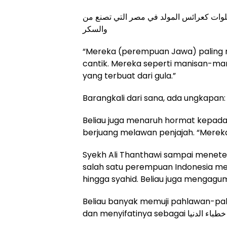
حلوات كعرائس المولد في مصر التي تصنع من
والسكر
“Mereka (perempuan Jawa) paling m
cantik. Mereka seperti manisan-man
yang terbuat dari gula.”
Barangkali dari sana, ada ungkapan:
Beliau juga menaruh hormat kepad
berjuang melawan penjajah. “Mereka 
Syekh Ali Thanthawi sampai menete
salah satu perempuan Indonesia me
hingga syahid. Beliau juga mengagumi
Beliau banyak memuji pahlawan-pahl