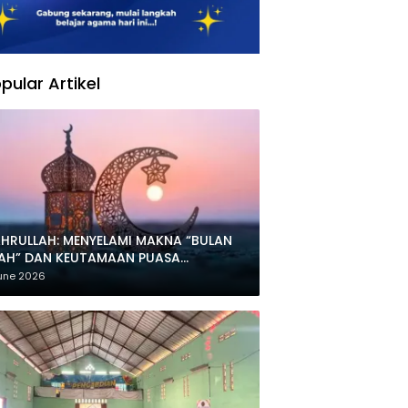
pular Artikel
HRULLAH: MENYELAMI MAKNA “BULAN
LAH” DAN KEUTAMAAN PUASA
HARRAM
une 2026