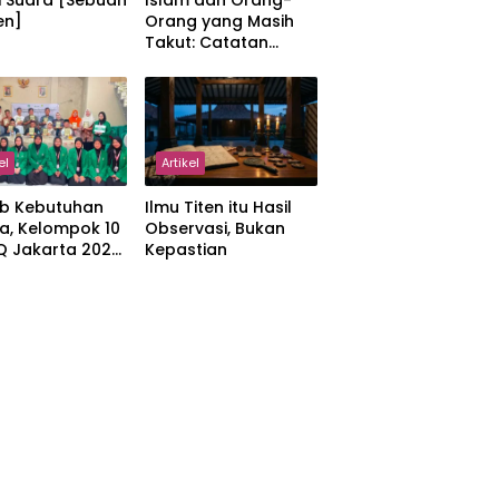
i Suara [Sebuah
Islam dan Orang-
en]
Orang yang Masih
Takut: Catatan
tentang Kedamaian,
Kemajemukan, dan
Negara dalam
Pemikiran Masykuri
Abdillah
el
Artikel
b Kebutuhan
Ilmu Titen itu Hasil
a, Kelompok 10
Observasi, Bukan
IQ Jakarta 2026
Kepastian
kan Proker
 Al-Qur’an di
manah