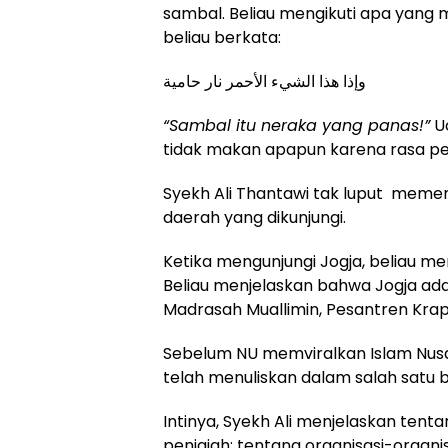
sambal. Beliau mengikuti apa yang 
beliau berkata:
وإذا هذا الشيء الأحمر نار حامية
“Sambal itu neraka yang panas!”
Uc
tidak makan apapun karena rasa peda
Syekh Ali Thantawi tak luput memer
daerah yang dikunjungi.
Ketika mengunjungi Jogja, beliau me
Beliau menjelaskan bahwa Jogja ada
Madrasah Muallimin, Pesantren Krapy
Sebelum NU memviralkan Islam Nusan
telah menuliskan dalam salah satu ba
Intinya, Syekh Ali menjelaskan ten
penjajah; tentang organisasi-organ