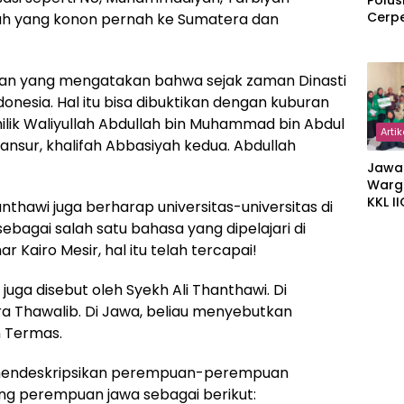
Polus
Cerp
hah yang konon pernah ke Sumatera dan
uan yang mengatakan bahwa sejak zaman Dinasti
onesia. Hal itu bisa dibuktikan dengan kuburan
ilik Waliyullah Abdullah bin Muhammad bin Abdul
Artik
Mansur, khalifah Abbasiyah kedua. Abdullah
Jawa
Warg
KKL I
nthawi juga berharap universitas-universitas di
Gulir
bagai salah satu bahasa yang dipelajari di
Wakaf
r Kairo Mesir, hal itu telah tercapai!
Suka
ga disebut oleh Syekh Ali Thanthawi. Di
 Thawalib. Di Jawa, beliau menyebutkan
 Termas.
ut mendeskripsikan perempuan-perempuan
ng perempuan jawa sebagai berikut: