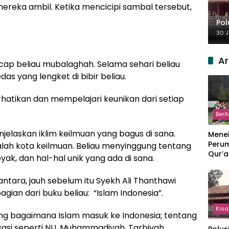
mereka ambil. Ketika mencicipi sambal tersebut,
Pol
30 J
Ar
ap beliau mubalaghah. Selama sehari beliau
s yang lengket di bibir beliau.
hatikan dan mempelajari keunikan dari setiap
Beri
njelaskan iklim keilmuan yang bagus di sana.
Meneb
Perum
lah kota keilmuan. Beliau menyinggung tentang
Qur’a
ak, dan hal-hal unik yang ada di sana.
Perpi
Hang
tara, jauh sebelum itu Syekh Ali Thanthawi
gian dari buku beliau: “Islam Indonesia”.
Kisa
tang bagaimana Islam masuk ke Indonesia; tentang
isasi seperti NU, Muhammadiyah, Tarbiyah