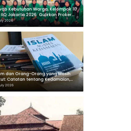
wab Kebutuhan Warga, Kelompok 10
 IIQ Jakarta 2026 Gulirkan Proker
af Al-Qur’an di Sukamanah
uly 2026
am dan Orang-Orang yang Masih
ut: Catatan tentang Kedamaian,
majemukan, dan Negara dalam
uly 2026
ikiran Masykuri Abdillah