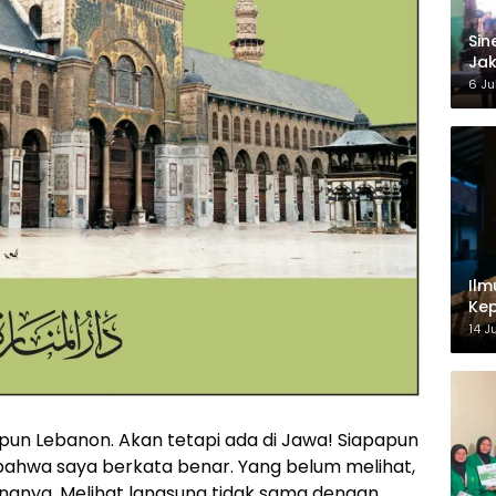
‎Si
Jak
Ke
6 Ju
Ilm
Kep
14 J
upun Lebanon. Akan tetapi ada di Jawa! Siapapun
ahwa saya berkata benar. Yang belum melihat,
gnya. Melihat langsung tidak sama dengan