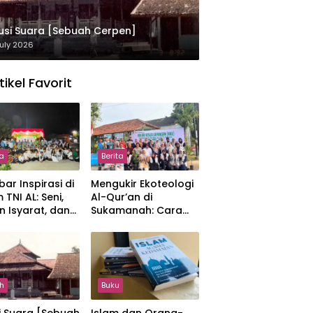
usi Suara [Sebuah Cerpen]
uly 2026
tikel Favorit
ta
Berita
ar Inspirasi di
Mengukir Ekoteologi
 TNI AL: Seni,
Al-Qur’an di
n Isyarat, dan
Sukamanah: Cara
sahan yang
Mahasiswi IIQ
at
Jakarta Menjaga
Bumi Jonggol
h
Buku