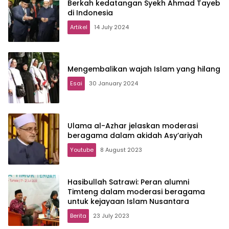
Berkah kedatangan Syekh Ahmad Tayeb
di Indonesia
Artikel
14 July 2024
Mengembalikan wajah Islam yang hilang
Esai
30 January 2024
Ulama al-Azhar jelaskan moderasi
beragama dalam akidah Asy’ariyah
Youtube
8 August 2023
Hasibullah Satrawi: Peran alumni
Timteng dalam moderasi beragama
untuk kejayaan Islam Nusantara
Berita
23 July 2023