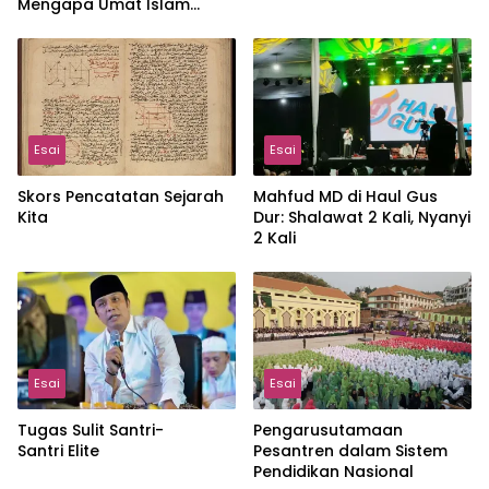
Mengapa Umat Islam
Terus Terdesak?
Esai
Esai
Skors Pencatatan Sejarah
Mahfud MD di Haul Gus
Kita
Dur: Shalawat 2 Kali, Nyanyi
2 Kali
Esai
Esai
Tugas Sulit Santri-
Pengarusutamaan
Santri Elite
Pesantren dalam Sistem
Pendidikan Nasional