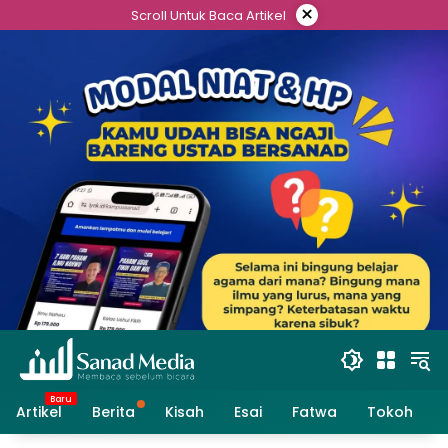
Skip
×
Scroll Untuk Baca Artikel
to
content
Artikel
Berita
Kisah
Esai
Fatwa
Tokoh