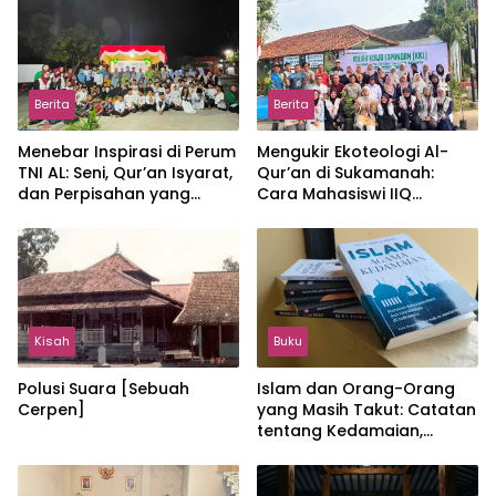
Berita
Berita
Menebar Inspirasi di Perum
Mengukir Ekoteologi Al-
TNI AL: Seni, Qur’an Isyarat,
Qur’an di Sukamanah:
dan Perpisahan yang
Cara Mahasiswi IIQ
Hangat
Jakarta Menjaga Bumi
Jonggol
Kisah
Buku
Polusi Suara [Sebuah
Islam dan Orang-Orang
Cerpen]
yang Masih Takut: Catatan
tentang Kedamaian,
Kemajemukan, dan Negara
dalam Pemikiran Masykuri
Abdillah