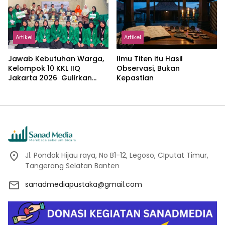
Artikel
Artikel
Jawab Kebutuhan Warga,
Ilmu Titen itu Hasil
Kelompok 10 KKL IIQ
Observasi, Bukan
Jakarta 2026 Gulirkan
Kepastian
Proker Wakaf Al-Qur’an di
Sukamanah
Jl. Pondok Hijau raya, No B1-12, Legoso, CIputat Timur,
Tangerang Selatan Banten
sanadmediapustaka@gmail.com