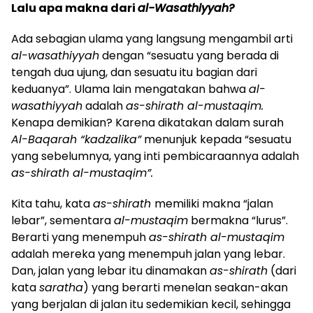
Lalu apa makna dari
al-Wasathiyyah?
Ada sebagian ulama yang langsung mengambil arti
al-wasathiyyah
dengan “sesuatu yang berada di
tengah dua ujung, dan sesuatu itu bagian dari
keduanya”. Ulama lain mengatakan bahwa
al-
wasathiyyah
adalah
as-shirath al-mustaqim.
Kenapa demikian? Karena dikatakan dalam surah
Al-Baqarah “kadzalika”
menunjuk kepada “sesuatu
yang sebelumnya, yang inti pembicaraannya adalah
as-shirath al-mustaqim”.
Kita tahu, kata
as-shirath
memiliki makna “jalan
lebar”, sementara
al-mustaqim
bermakna “lurus”.
Berarti yang menempuh
as-shirath al-mustaqim
adalah mereka yang menempuh jalan yang lebar.
Dan, jalan yang lebar itu dinamakan
as-shirath
(dari
kata
saratha
) yang berarti menelan seakan-akan
yang berjalan di jalan itu sedemikian kecil, sehingga