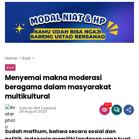
Home
Esai
Esai
Menyemai makna moderasi
beragama dalam masyarakat
multikultural
1227
Salman Akif Faylasuf
29 August 2023
Sudah mafhum, bahwa secara sosial dan
politik, Indonesia memiliki landasan yang kuat