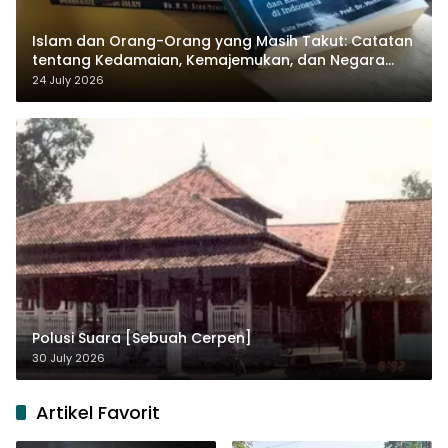
Islam dan Orang-Orang yang Masih Takut: Catatan
tentang Kedamaian, Kemajemukan, dan Negara
dalam Pemikiran Masykuri Abdillah
24 July 2026
Polusi Suara [Sebuah Cerpen]
30 July 2026
Artikel Favorit