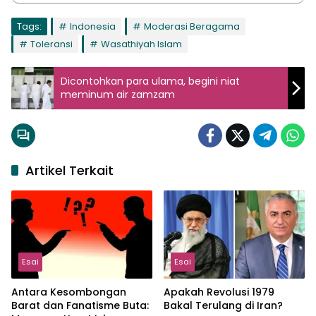
Tags:
Indonesia
Moderasi Beragama
Toleransi
Wasathiyah Islam
Dicontohkan para ulama, begini niat
meminum air zamzam
Artikel Terkait
Esai
Esai
Antara Kesombongan
Apakah Revolusi 1979
Barat dan Fanatisme Buta:
Bakal Terulang di Iran?