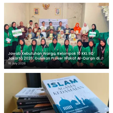
Jawab Kebutuhan Warga, Kelompok 10 KKL IIQ
Jakarta 2026 Gulirkan Proker Wakaf Al-Qur’an di
Sukamanah
16 July 2026