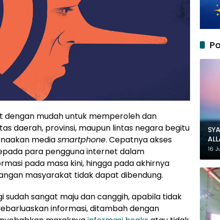
Po
pat dengan mudah untuk memperoleh dan
lintas daerah, provinsi, maupun lintas negara begitu
SYA
AL
naakan media
smartphone
. Cepatnya akses
MU
16 J
epada para pengguna internet dalam
asi pada masa kini, hingga pada akhirnya
langan masyarakat tidak dapat dibendung.
i sudah sangat maju dan canggih, apabila tidak
ebarluaskan informasi, ditambah dengan