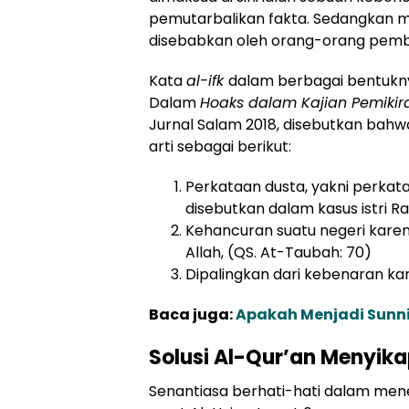
pemutarbalikan fakta. Sedangkan 
disebabkan oleh orang-orang pem
Kata
al-ifk
dalam berbagai bentukny
Dalam
Hoaks dalam Kajian Pemikira
Jurnal Salam 2018, disebutkan bah
arti sebagai berikut:
Perkataan dusta, yakni perkata
disebutkan dalam kasus istri Ras
Kehancuran suatu negeri kar
Allah, (QS. At-Taubah: 70)
Dipalingkan dari kebenaran kar
Baca juga:
Apakah Menjadi Sunni
Solusi Al-Qur’an Menyika
Senantiasa berhati-hati dalam men