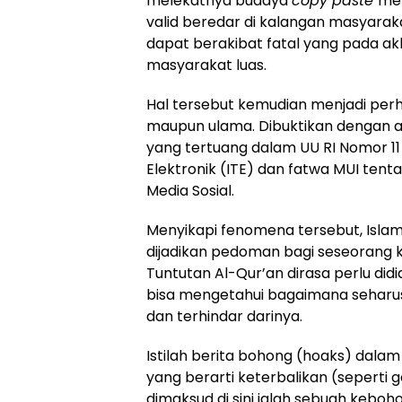
melekatnya budaya
copy paste
me
valid beredar di kalangan masyaraka
dapat berakibat fatal yang pada ak
masyarakat luas.
Hal tersebut kemudian menjadi perh
maupun ulama. Dibuktikan dengan a
yang tertuang dalam UU RI Nomor 11
Elektronik (ITE) dan fatwa MUI te
Media Sosial.
Menyikapi fenomena tersebut, Islam
dijadikan pedoman bagi seseorang 
Tuntutan Al-Qur’an dirasa perlu di
bisa mengetahui bagaimana seharu
dan terhindar darinya.
Istilah berita bohong (hoaks) dalam 
yang berarti keterbalikan (seperti
dimaksud di sini ialah sebuah kebo