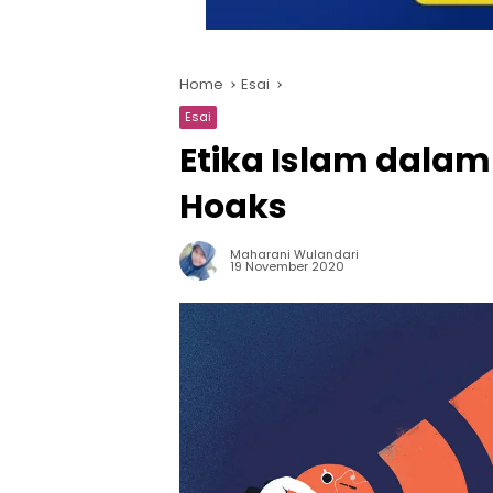
Home
Esai
Esai
Etika Islam dala
Hoaks
Maharani Wulandari
19 November 2020