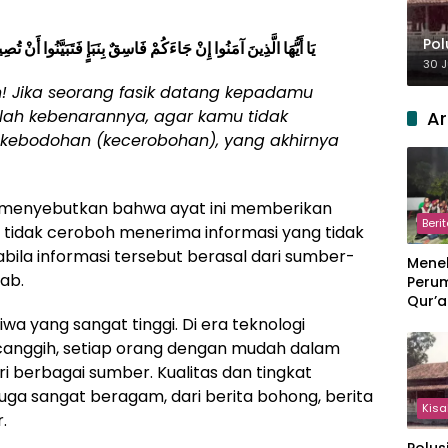
Pol
يَا أَيُّهَا الَّذِينَ آمَنُوا إِنْ جَاءَكُمْ فَاسِقٌ بِنَبَإٍ فَتَبَيَّنُوا أَنْ 
30 J
! Jika seorang fasik datang kepadamu
ilah kebenarannya, agar kamu tidak
Ar
kebodohan (kecerobohan), yang akhirnya
menyebutkan bahwa ayat ini memberikan
Beri
tidak ceroboh menerima informasi yang tidak
abila informasi tersebut berasal dari sumber-
Meneb
ab.
Perum
Qur’a
Perpi
iwa yang sangat tinggi. Di era teknologi
Hang
canggih, setiap orang dengan mudah dalam
i berbagai sumber. Kualitas dan tingkat
 juga sangat beragam, dari berita bohong, berita
Kisa
.