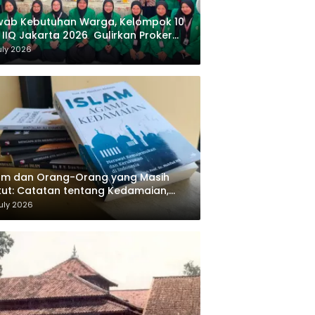
wab Kebutuhan Warga, Kelompok 10
 IIQ Jakarta 2026 Gulirkan Proker
af Al-Qur’an di Sukamanah
uly 2026
am dan Orang-Orang yang Masih
ut: Catatan tentang Kedamaian,
majemukan, dan Negara dalam
uly 2026
ikiran Masykuri Abdillah