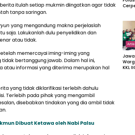
Polus
ita itulah setiap mukmin diingatkan agar tidak
Cerp
h tanpa saringan.
yyun
yang mengandung makna perjelaslah
itu saja. Lakukanlah dulu penyelidikan dan
nar atau tidak.
Artik
setelah memercayai iming-iming yang
Jawa
tidak bertanggung jawab. Dalam hal ini,
Warg
ta atau informasi yang diterima merupakan hal
KKL I
Gulir
Wakaf
Suka
ita yang tidak diklarifikasi terlebih dahulu
si. Terlebih pada pihak yang mengambil
esalan, disebabkan tindakan yang dia ambil tidak
an.
akmun Dibuat Ketawa oleh Nabi Palsu