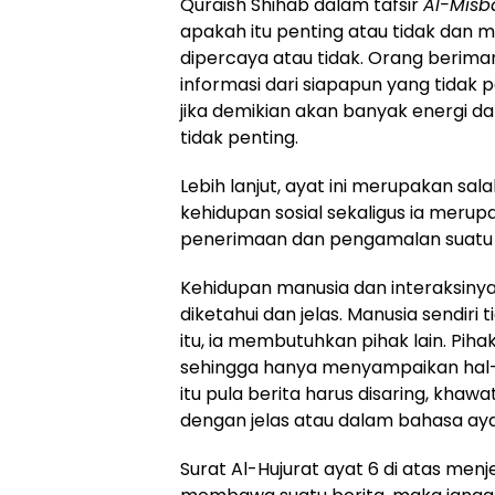
Quraish Shihab dalam tafsir
Al-Mis
apakah itu penting atau tidak dan
dipercaya atau tidak. Orang beriman
informasi dari siapapun yang tidak 
jika demikian akan banyak energi d
tidak penting.
Lebih lanjut, ayat ini merupakan s
kehidupan sosial sekaligus ia merup
penerimaan dan pengamalan suatu 
Kehidupan manusia dan interaksinya
diketahui dan jelas. Manusia sendiri
itu, ia membutuhkan pihak lain. Pihak 
sehingga hanya menyampaikan hal-h
itu pula berita harus disaring, kha
dengan jelas atau dalam bahasa aya
Surat Al-Hujurat ayat 6 di atas men