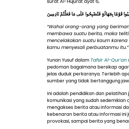
surat Al-Hujurat ayat 6,
تُصِيبُوا قَوْمًا بِجَهَالَةٍ فَتُصْبِحُوا عَلَى مَا فَعَلْتُمْ نَادِمِينَ
“Wahai orang-orang yang beriman
membawa suatu berita, maka telit
mencelakakan suatu kaum karena 
kamu menyesali perbuatanmu itu.”
Yunan Yusuf dalam
Tafsir Al-Qur’an
pedoman bagaimana bersikap agar 
jelas duduk perkaranya. Terlebih ap
sumber yang tidak bertanggung jaw
Ini adalah pendidikan dan pelatihan j
komunikasi yang sudah sedemikian 
mengakses berita atau informasi dar
kebenaran berita atau informasi ini
provokasi, sampai berita yang benar