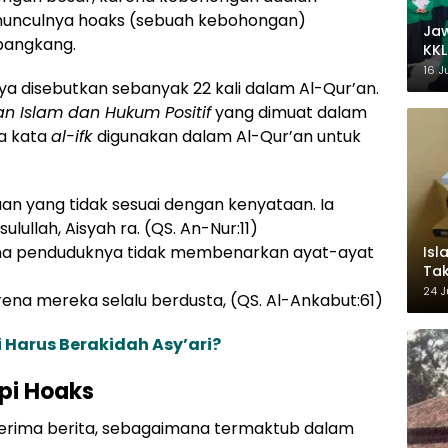
munculnya hoaks (sebuah kebohongan)
Ja
bangkang.
KKL
Wak
16 J
a disebutkan sebanyak 22 kali dalam Al-Qur’an.
n Islam dan Hukum Positif
yang dimuat dalam
wa kata
al-ifk
digunakan dalam Al-Qur’an untuk
an yang tidak sesuai dengan kenyataan. Ia
ulullah, Aisyah ra. (QS. An-Nur:11)
ena penduduknya tidak membenarkan ayat-ayat
Isl
Tak
Ke
24 J
ena mereka selalu berdusta, (QS. Al-Ankabut:61)
Pem
 Harus Berakidah Asy’ari?
pi Hoaks
erima berita, sebagaimana termaktub dalam