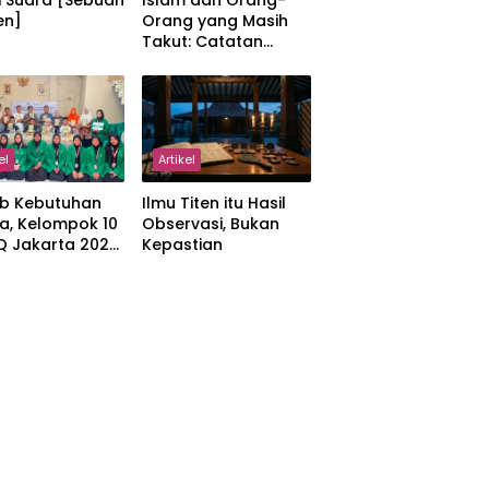
i Suara [Sebuah
Islam dan Orang-
en]
Orang yang Masih
Takut: Catatan
tentang Kedamaian,
Kemajemukan, dan
Negara dalam
Pemikiran Masykuri
Abdillah
el
Artikel
b Kebutuhan
Ilmu Titen itu Hasil
a, Kelompok 10
Observasi, Bukan
IQ Jakarta 2026
Kepastian
kan Proker
 Al-Qur’an di
manah