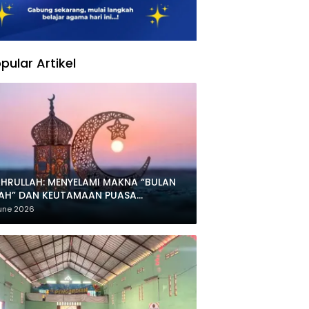
pular Artikel
HRULLAH: MENYELAMI MAKNA “BULAN
LAH” DAN KEUTAMAAN PUASA
HARRAM
une 2026