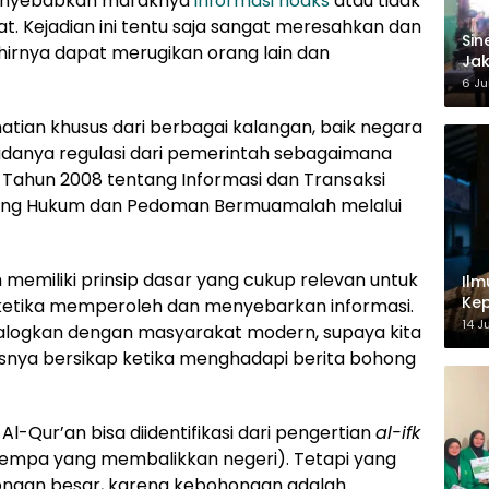
nyebabkan maraknya
informasi hoaks
atau tidak
t. Kejadian ini tentu saja sangat meresahkan dan
‎Si
hirnya dapat merugikan orang lain dan
Jak
Ke
6 Ju
atian khusus dari berbagai kalangan, baik negara
danya regulasi dari pemerintah sebagaimana
 Tahun 2008 tentang Informasi dan Transaksi
ntang Hukum dan Pedoman Bermuamalah melalui
 memiliki prinsip dasar yang cukup relevan untuk
Ilm
Kep
ketika memperoleh dan menyebarkan informasi.
14 J
dialogkan dengan masyarakat modern, supaya kita
snya bersikap ketika menghadapi berita bohong
Al-Qur’an bisa diidentifikasi dari pengertian
al-ifk
 gempa yang membalikkan negeri). Tetapi yang
hongan besar, karena kebohongan adalah