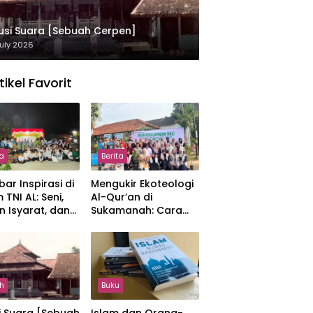
usi Suara [Sebuah Cerpen]
uly 2026
tikel Favorit
ta
Berita
ar Inspirasi di
Mengukir Ekoteologi
 TNI AL: Seni,
Al-Qur’an di
n Isyarat, dan
Sukamanah: Cara
sahan yang
Mahasiswi IIQ
at
Jakarta Menjaga
Bumi Jonggol
h
Buku