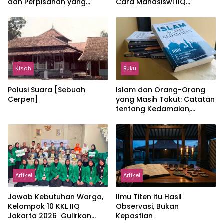
dan Perpisahan yang
Cara Mahasiswi IIQ
Hangat
Jakarta Menjaga Bumi
Jonggol
Kisah
Buku
Polusi Suara [Sebuah
Islam dan Orang-Orang
Cerpen]
yang Masih Takut: Catatan
tentang Kedamaian,
Kemajemukan, dan Negara
dalam Pemikiran Masykuri
Abdillah
Artikel
Artikel
Jawab Kebutuhan Warga,
Ilmu Titen itu Hasil
Kelompok 10 KKL IIQ
Observasi, Bukan
Jakarta 2026 Gulirkan
Kepastian