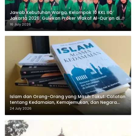
Jawab Kebutuhan Warga, Kelompok 10 KKL IIQ
Jakarta 2026 Gulirkan Proker Wakaf Al-Qur’an di
Sukamanah
16 July 2026
Islam dan Orang-Orang yang Masih Takut: Catatan
tentang Kedamaian, Kemajemukan, dan Negara
dalam Pemikiran Masykuri Abdillah
24 July 2026