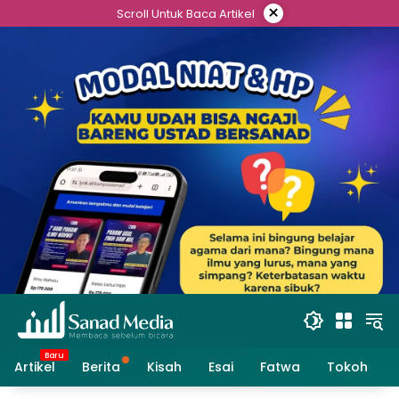
Skip
×
Scroll Untuk Baca Artikel
to
content
Artikel
Berita
Kisah
Esai
Fatwa
Tokoh