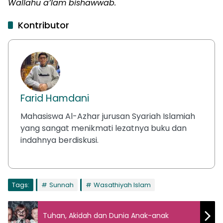
Wallahu a’lam bishawwab.
Kontributor
Farid Hamdani
Mahasiswa Al-Azhar jurusan Syariah Islamiah
yang sangat menikmati lezatnya buku dan
indahnya berdiskusi.
Tags:
Sunnah
Wasathiyah Islam
Tuhan, Akidah dan Dunia Anak-anak