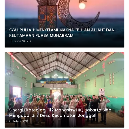
SYAHRULLAH: MENYELAMI MAKNA “BULAN ALLAH” DAN
KEUTAMAAN PUASA MUHARRAM
16 June 2026
‎Sinergi Ekoteologi: 112 Mahasiswi IIQ Jakarta Siap
Mengabdi di 7 Desa Kecamatan Jonggol
6 July 2026