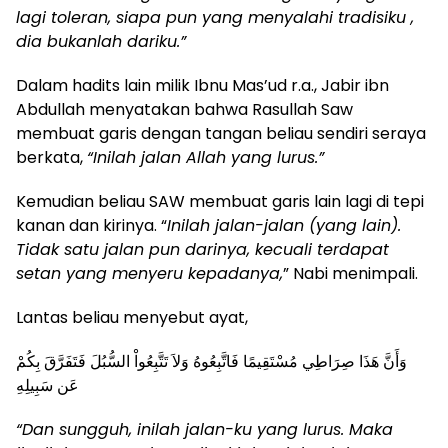
lagi toleran, siapa pun yang menyalahi tradisiku ,
dia bukanlah dariku.”
Dalam hadits lain milik Ibnu Mas’ud r.a., Jabir ibn
Abdullah menyatakan bahwa Rasullah Saw
membuat garis dengan tangan beliau sendiri seraya
berkata,
“Inilah jalan Allah yang lurus.”
Kemudian beliau SAW membuat garis lain lagi di tepi
kanan dan kirinya. “
Inilah jalan-jalan (yang lain).
Tidak satu jalan pun darinya, kecuali terdapat
setan yang menyeru kepadanya,
” Nabi menimpali.
Lantas beliau menyebut ayat,
وَأَنَّ هَذَا صِرَاطِي مُسْتَقِيمًا فَاتَّبِعُوهُ وَلاَ تَتَّبِعُواْ السُّبُلَ فَتَفَرَّقَ بِكُمْ
عَن سَبِيلِهِ
“Dan sungguh, inilah jalan-ku yang lurus. Maka