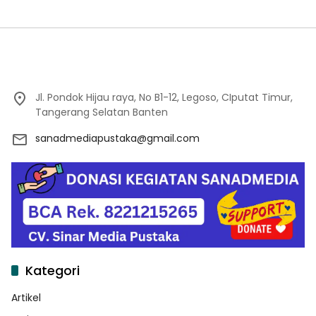
Proker Wakaf Al-Qur’an di
Sukamanah
Jl. Pondok Hijau raya, No B1-12, Legoso, CIputat Timur,
Tangerang Selatan Banten
sanadmediapustaka@gmail.com
Kategori
Artikel