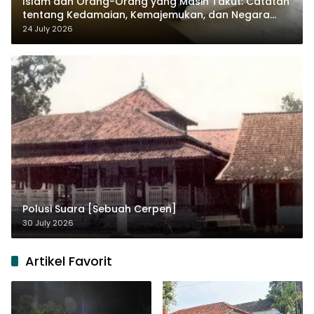
Islam dan Orang-Orang yang Masih Takut: Catatan
tentang Kedamaian, Kemajemukan, dan Negara
dalam Pemikiran Masykuri Abdillah
24 July 2026
Polusi Suara [Sebuah Cerpen]
30 July 2026
Artikel Favorit