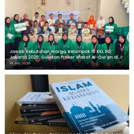
Jawab Kebutuhan Warga, Kelompok 10 KKL IIQ
Jakarta 2026 Gulirkan Proker Wakaf Al-Qur’an di
Sukamanah
16 July 2026