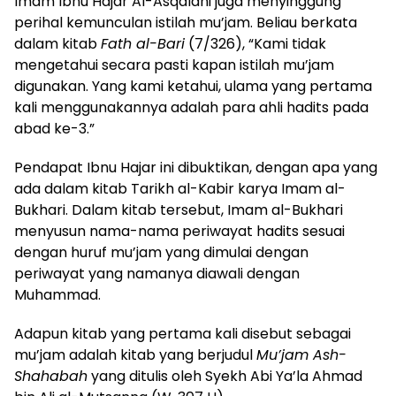
Imam Ibnu Hajar Al-Asqalani juga menyinggung
perihal kemunculan istilah mu’jam. Beliau berkata
dalam kitab
Fath al-Bari
(7/326), “Kami tidak
mengetahui secara pasti kapan istilah mu’jam
digunakan. Yang kami ketahui, ulama yang pertama
kali menggunakannya adalah para ahli hadits pada
abad ke-3.”
Pendapat Ibnu Hajar ini dibuktikan, dengan apa yang
ada dalam kitab Tarikh al-Kabir karya Imam al-
Bukhari. Dalam kitab tersebut, Imam al-Bukhari
menyusun nama-nama periwayat hadits sesuai
dengan huruf mu’jam yang dimulai dengan
periwayat yang namanya diawali dengan
Muhammad.
Adapun kitab yang pertama kali disebut sebagai
mu’jam adalah kitab yang berjudul
Mu’jam Ash-
Shahabah
yang ditulis oleh Syekh Abi Ya’la Ahmad