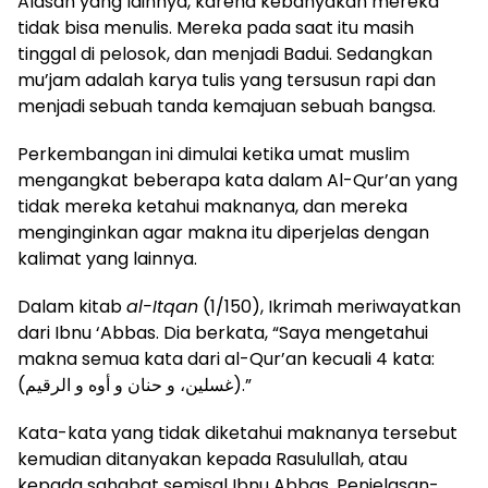
Alasan yang lainnya, karena kebanyakan mereka
tidak bisa menulis. Mereka pada saat itu masih
tinggal di pelosok, dan menjadi Badui. Sedangkan
mu’jam adalah karya tulis yang tersusun rapi dan
menjadi sebuah tanda kemajuan sebuah bangsa.
Perkembangan ini dimulai ketika umat muslim
mengangkat beberapa kata dalam Al-Qur’an yang
tidak mereka ketahui maknanya, dan mereka
menginginkan agar makna itu diperjelas dengan
kalimat yang lainnya.
Dalam kitab
al-Itqan
(1/150), Ikrimah meriwayatkan
dari Ibnu ‘Abbas. Dia berkata, “Saya mengetahui
makna semua kata dari al-Qur’an kecuali 4 kata:
(غسلين، و حنان و أوه و الرقيم).”
Kata-kata yang tidak diketahui maknanya tersebut
kemudian ditanyakan kepada Rasulullah, atau
kepada sahabat semisal Ibnu Abbas. Penjelasan-