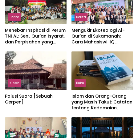
Berita
Berita
Menebar Inspirasi di Perum
Mengukir Ekoteologi Al-
TNI AL: Seni, Qur’an Isyarat,
Qur’an di Sukamanah:
dan Perpisahan yang
Cara Mahasiswi IIQ
Hangat
Jakarta Menjaga Bumi
Jonggol
Kisah
Buku
Polusi Suara [Sebuah
Islam dan Orang-Orang
Cerpen]
yang Masih Takut: Catatan
tentang Kedamaian,
Kemajemukan, dan Negara
dalam Pemikiran Masykuri
Abdillah