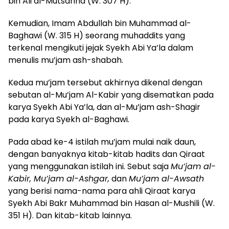
bin Ali al-Mutsanna (W. 307 H).
Kemudian, Imam Abdullah bin Muhammad al-
Baghawi (W. 315 H) seorang muhaddits yang
terkenal mengikuti jejak Syekh Abi Ya’la dalam
menulis mu’jam ash-shabah.
Kedua mu’jam tersebut akhirnya dikenal dengan
sebutan al-Mu’jam Al-Kabir yang disematkan pada
karya Syekh Abi Ya’la, dan al-Mu’jam ash-Shagir
pada karya Syekh al-Baghawi.
Pada abad ke-4 istilah mu’jam mulai naik daun,
dengan banyaknya kitab-kitab hadits dan Qiraat
yang menggunakan istilah ini. Sebut saja
Mu’jam al-
Kabir, Mu’jam al-Ashgar,
dan
Mu’jam al-Awsath
yang berisi nama-nama para ahli Qiraat karya
Syekh Abi Bakr Muhammad bin Hasan al-Mushili (W.
351 H). Dan kitab-kitab lainnya.