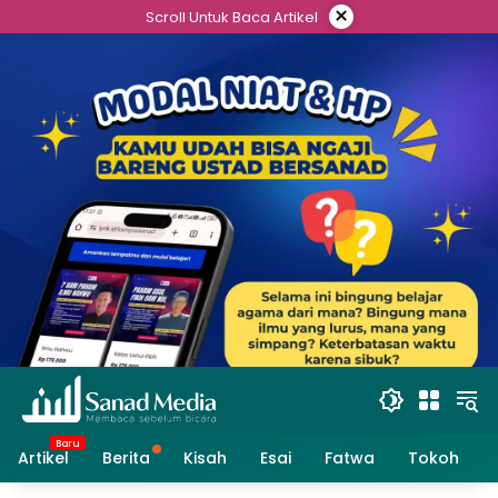
Skip
×
Scroll Untuk Baca Artikel
to
content
Artikel
Berita
Kisah
Esai
Fatwa
Tokoh