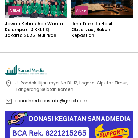
Artikel
Artikel
Jawab Kebutuhan Warga,
Ilmu Titen itu Hasil
Kelompok 10 KKL IIQ
Observasi, Bukan
Jakarta 2026 Gulirkan
Kepastian
Proker Wakaf Al-Qur’an di
Sukamanah
Jl. Pondok Hijau raya, No B1-12, Legoso, CIputat Timur,
Tangerang Selatan Banten
sanadmediapustaka@gmail.com