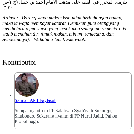
يلزمه. المحرر في الفقه على مذهب الامام احمد بن حنبل (ج ١/ص
٢٣٠).
Artinya: “Barang siapa makan kemudian berhubungan badan,
maka ia wajib membayar kafarat. Demikian pula orang yang
membatalkan puasanya yang melakukan senggama sementara ia
wajib menahan diri (untuk makan, minum, senggama, dan
semacamnya).” Wallahu a’lam bisshawaab.
Kontributor
Salman Akif Faylasuf
Sempat nyantri di PP Salafiyah Syafi'iyah Sukorejo,
Situbondo. Sekarang nyantri di PP Nurul Jadid, Paiton,
Probolinggo.