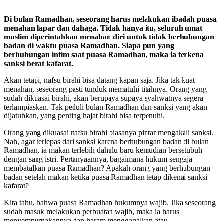
Di bulan Ramadhan, seseorang harus melakukan ibadah puasa
menahan lapar dan dahaga. Tidak hanya itu, seluruh umat
muslim diperintahkan menahan diri untuk tidak berhubungan
badan di waktu puasa Ramadhan. Siapa pun yang
berhubungan intim saat puasa Ramadhan, maka ia terkena
sanksi berat kafarat.
Akan tetapi, nafsu birahi bisa datang kapan saja. Jika tak kuat
menahan, seseorang pasti tunduk mematuhi titahnya. Orang yang
sudah dikuasai birahi, akan berupaya supaya syahwatnya segera
terlampiaskan. Tak peduli bulan Ramadhan dan sanksi yang akan
dijatuhkan, yang penting hajat birahi bisa terpenuhi.
Orang yang dikuasai nafsu birahi biasanya pintar mengakali sanksi.
Nah, agar terlepas dari sanksi karena berhubungan badan di bulan
Ramadhan, ia makan terlebih dahulu baru kemudian bersetubuh
dengan sang istri. Pertanyaannya, bagaimana hukum sengaja
membatalkan puasa Ramadhan? Apakah orang yang berhubungan
badan setelah makan ketika puasa Ramadhan tetap dikenai sanksi
kafarat?
Kita tahu, bahwa puasa Ramadhan hukumnya wajib. Jika seseorang
sudah masuk melakukan perbuatan wajib, maka ia harus
menyempurnakannya dan haram menggagalkan atau