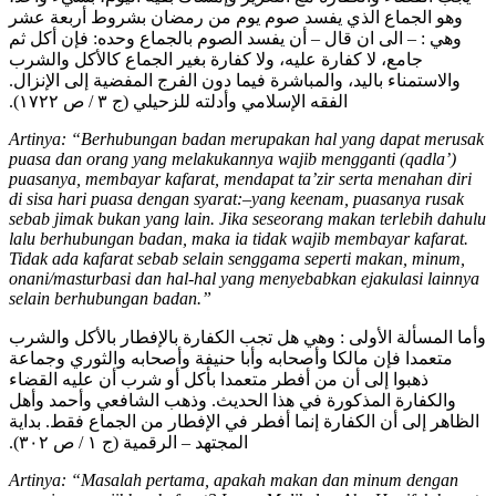
وهو الجماع الذي يفسد صوم يوم من رمضان بشروط أربعة عشر
وهي : – الى ان قال – أن يفسد الصوم بالجماع وحده: فإن أكل ثم
جامع، لا كفارة عليه، ولا كفارة بغير الجماع كالأكل والشرب
والاستمناء باليد، والمباشرة فيما دون الفرج المفضية إلى الإنزال.
الفقه الإسلامي وأدلته للزحيلي (ج ٣ / ص ١٧٢٢).
Artinya: “Berhubungan badan merupakan hal yang dapat merusak
puasa dan orang yang melakukannya wajib mengganti (qadla’)
puasanya, membayar kafarat, mendapat ta’zir serta menahan diri
di sisa hari puasa dengan syarat:–yang keenam, puasanya rusak
sebab jimak bukan yang lain. Jika seseorang makan terlebih dahulu
lalu berhubungan badan, maka ia tidak wajib membayar kafarat.
Tidak ada kafarat sebab selain senggama seperti makan, minum,
onani/masturbasi dan hal-hal yang menyebabkan ejakulasi lainnya
selain berhubungan badan.”
وأما المسألة الأولى : وهي هل تجب الكفارة بالإفطار بالأكل والشرب
متعمدا فإن مالكا وأصحابه وأبا حنيفة وأصحابه والثوري وجماعة
ذهبوا إلى أن من أفطر متعمدا بأكل أو شرب أن عليه القضاء
والكفارة المذكورة في هذا الحديث. وذهب الشافعي وأحمد وأهل
الظاهر إلى أن الكفارة إنما أفطر في الإفطار من الجماع فقط. بداية
المجتهد – الرقمية (ج ١ / ص ٣٠٢).
Artinya: “Masalah pertama, apakah makan dan minum dengan