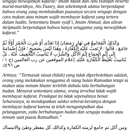
sengaja mewajibkan kafarat? Imam Malik dan Abu Hanifah beserta
murid-muridnya, Ats-Tsaury, dan sekelompok ulama berpendapat
bahwa orang yang membatalkan puasanya secara sengaja dengan
cara makan atau minum wajib membayar kafarat yang tertera
dalam hadits. Sementara Imam syafi’i, Imam Ahmad, dan aliran
skriptualis berpendapat bahwa hanya senggama yang mewajibkan
kafarat.”
وَكَذَلِكَ الْمُجَامِعُ فِي نَهَارِ رَمَضَانَ إِذَا تَعَدَّى أَوْ شَرِبَ الْخَمْرَ أَوَّلًا ثُمَّ
جَامَعَ ، قَالُوا : لَا تَحِبُ عَلَيْهِ الْكَفَّارَةُ ، وَهَذَا لَيْسَ بِصَحِيحٍ ؛ فَإِنَّ إِضْمَامَهُ
إِلَى إِثْمِ الْجمَاعِ إِثْمَ الْأَكْلِ وَالشَّرْبِ لَا يُنَاسِبُ التَّخْفِيفَ عَنْهُ ، بَلْ
يُنَاسِبُ تَغْلِيظَ الْكَفَّارَةِ عَلَيْهِ. إعلام الموقعين عن رب العالمين (ج ١ /
ص ٤٩٦).
Artinya: “Termasuk siasat (hilah) yang tidak diperbolehkan adalah,
orang yang melakukan senggama di siang bulan Ramadan tetapi ia
makan atau minum khamr terlebih dahulu lalu berhubungan
badan. Menurut sementara ulama, orang tersebut tidak wajib
membayar kafarat. Pendapat ini tidak sepenuhnya benar.
Seharusnya, ia mendapatkan sanksi seberat-beratnya dengan
membayar kafarat karena ia telah mengumpulkan dua
pelanggaran, yaitu berhubungan badan dan sengaja makan atau
minum saat puasa Ramadhan.”
ومن أكل ثم جامع لزمته الكفارة وكذالك كل مفطر وطئ والامساك