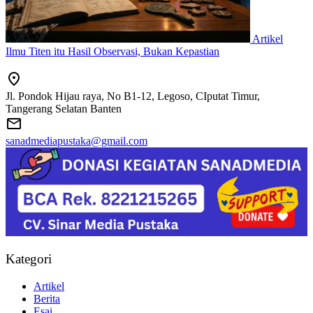
Artikel
Ilmu Titen itu Hasil Observasi, Bukan Kepastian
Jl. Pondok Hijau raya, No B1-12, Legoso, CIputat Timur,
Tangerang Selatan Banten
sanadmediapustaka@gmail.com
Kategori
Artikel
Berita
Esai