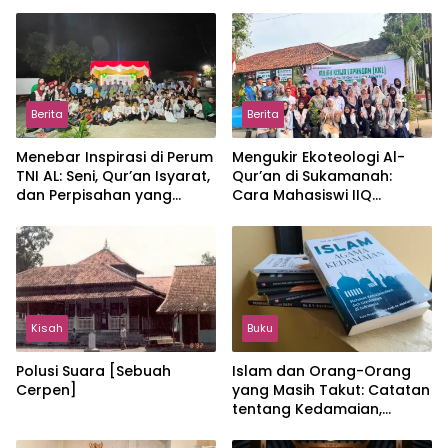
Berita
Berita
Menebar Inspirasi di Perum
Mengukir Ekoteologi Al-
TNI AL: Seni, Qur’an Isyarat,
Qur’an di Sukamanah:
dan Perpisahan yang
Cara Mahasiswi IIQ
Hangat
Jakarta Menjaga Bumi
Jonggol
Kisah
Buku
Polusi Suara [Sebuah
Islam dan Orang-Orang
Cerpen]
yang Masih Takut: Catatan
tentang Kedamaian,
Kemajemukan, dan Negara
dalam Pemikiran Masykuri