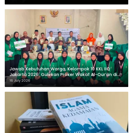
Jawab Kebutuhan Warga, Kelompok 10 KKL IIQ
Jakarta 2026 Gulirkan Proker Wakaf Al-Qur’an di
Sukamanah
16 July 2026