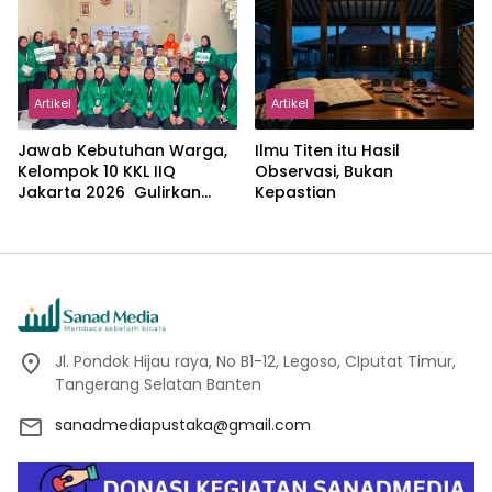
Abdillah
Artikel
Artikel
Jawab Kebutuhan Warga,
Ilmu Titen itu Hasil
Kelompok 10 KKL IIQ
Observasi, Bukan
Jakarta 2026 Gulirkan
Kepastian
Proker Wakaf Al-Qur’an di
Sukamanah
Jl. Pondok Hijau raya, No B1-12, Legoso, CIputat Timur,
Tangerang Selatan Banten
sanadmediapustaka@gmail.com