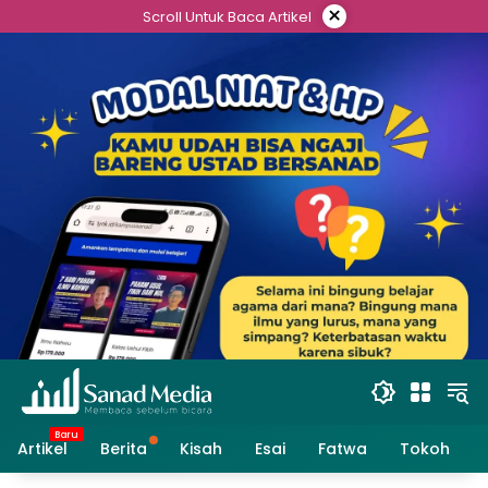
Skip
×
Scroll Untuk Baca Artikel
to
content
Artikel
Berita
Kisah
Esai
Fatwa
Tokoh