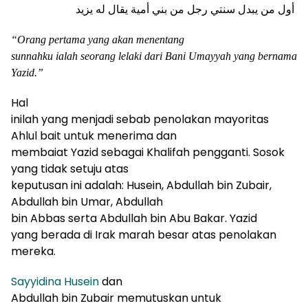
أول من يبدل سنتي رجل من بني أمية يقال له يزيد
“
Orang pertama yang akan menentang
sunnahku ialah seorang lelaki dari Bani Umayyah yang bernama
Yazid.”
Hal
inilah yang menjadi sebab penolakan mayoritas
Ahlul bait untuk menerima dan
membaiat Yazid sebagai Khalifah pengganti. Sosok
yang tidak setuju atas
keputusan ini adalah: Husein, Abdullah bin Zubair,
Abdullah bin Umar, Abdullah
bin Abbas serta Abdullah bin Abu Bakar.
Yazid
yang berada di Irak marah besar a
tas penolakan
mereka.
Sa
y
yidina Husein
dan
Abdullah bin Zubair memutuskan untuk