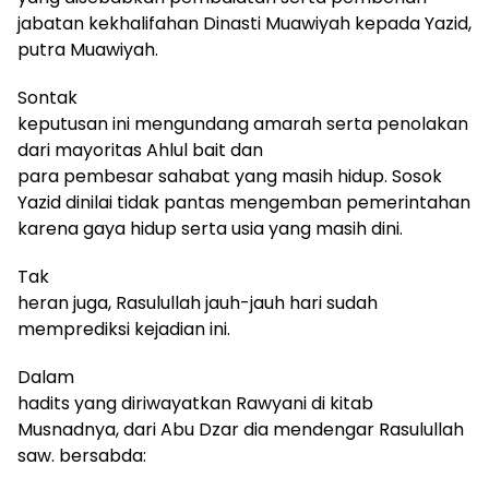
jabatan
kekhalifahan
Dinasti Muawiyah kepada Yazid
,
putra
Muawiyah
.
Sontak
keputusan ini mengundang amarah serta penolakan
dari mayoritas Ahlul bait dan
para pembesar sahabat yang masih hidup.
S
osok
Yazid
dinilai
tidak pantas mengemban pemerintahan
karena
gaya hidup serta usia yang masih dini.
Tak
heran juga, Rasulullah jauh-jauh hari sudah
memprediksi kejadian ini.
Dalam
hadit
s
yang diriwayatkan
Ra
wyani di kitab
Musna
d
nya, dari Abu Dzar dia
mendengar Rasulullah
saw.
bersabda: