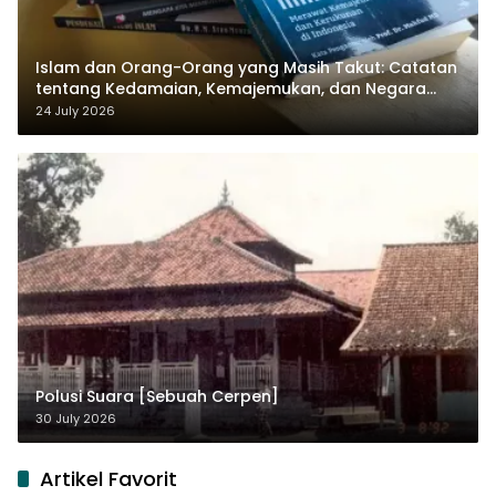
Islam dan Orang-Orang yang Masih Takut: Catatan
tentang Kedamaian, Kemajemukan, dan Negara
dalam Pemikiran Masykuri Abdillah
24 July 2026
Polusi Suara [Sebuah Cerpen]
30 July 2026
Artikel Favorit