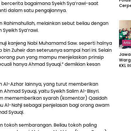
Polus
la bercerita bagaimana Syekh Sya’rawi-saat
Cerp
ti dalam satu pengajiannya.
 Rahimahullah, melainkan sebut beliau dengan
n Syeikh Sya’rawi.
muji kanjeng Nabi Muhamamd Saw. seperti halnya
Artik
 bin Zuheir dan seterusnya sampai hari ini. Selain
Jawa
seorang pun yang mampu menjelaskan prinsip
Warg
kecuali hanya Ahmad Syauqi.” demikian kesan
KKL I
Gulir
Wakaf
Suka
kh Al-Azhar lainnya, yang turut memberikan
Ahmad Syauqi, yaitu Syeikh Salim Al-Bisyri.
dalam mememberikan syarah (komentar) Qasidah
u Al-Nahji sebagai penjelasan bagi orang awam
ad Syauqi.
n tokoh sembarangan. Beliau tokoh paling