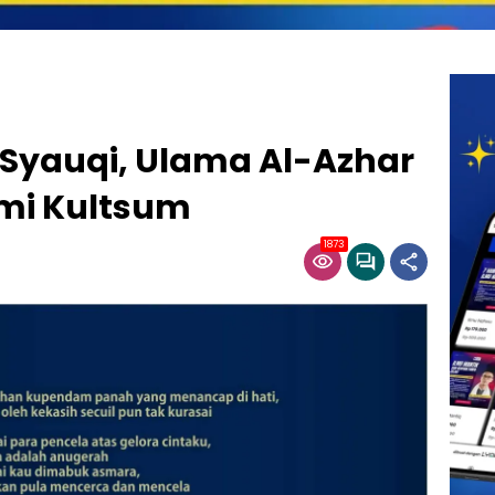
Syauqi, Ulama Al-Azhar
mi Kultsum
1873