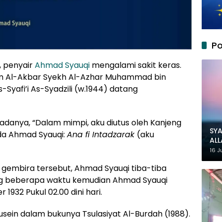
Po
a, penyair
Ahmad Syauqi
mengalami sakit keras.
m Al-Akbar Syekh Al-Azhar Muhammad bin
Syafi’i As-Syadzili (w.1944) datang
danya, “Dalam mimpi, aku diutus oleh Kanjeng
SYA
da Ahmad Syauqi:
Ana fi Intadzarak
(aku
AL
MU
16 J
gembira tersebut, Ahmad Syauqi tiba-tiba
ang beberapa waktu kemudian Ahmad Syauqi
1932 Pukul 02.00 dini hari.
ein dalam bukunya Tsulasiyat Al-Burdah (1988).