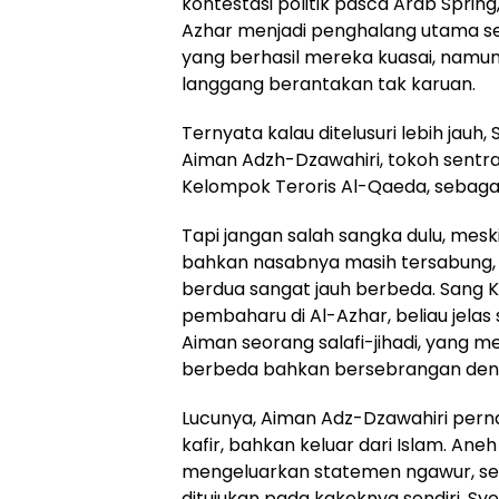
kontestasi politik pasca Arab Sprin
Azhar menjadi penghalang utama se
yang berhasil mereka kuasai, namu
langgang berantakan tak karuan.
Ternyata kalau ditelusuri lebih jau
Aiman Adzh-Dzawahiri, tokoh sentr
Kelompok Teroris Al-Qaeda, sebaga
Tapi jangan salah sangka dulu, mes
bahkan nasabnya masih tersabung,
berdua sangat jauh berbeda. Sang
pembaharu di Al-Azhar, beliau jelas 
Aiman seorang salafi-jihadi, yang mem
berbeda bahkan bersebrangan den
Lucunya, Aiman Adz-Dzawahiri per
kafir, bahkan keluar dari Islam. Ane
mengeluarkan statemen ngawur, sep
ditujukan pada kakeknya sendiri, Sy