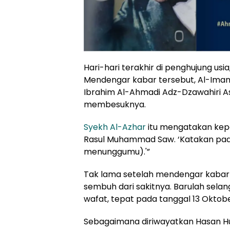
Hari-hari terakhir di penghujung usi
Mendengar kabar tersebut, Al-Ima
Ibrahim Al-Ahmadi Adz-Dzawahiri As-
membesuknya.
Syekh Al-Azhar
itu mengatakan kepa
Rasul Muhammad Saw. ‘Katakan pa
menunggumu).'”
Tak lama setelah mendengar kabar 
sembuh dari sakitnya. Barulah sel
wafat, tepat pada tanggal 13 Oktober 
Sebagaimana diriwayatkan Hasan Hus