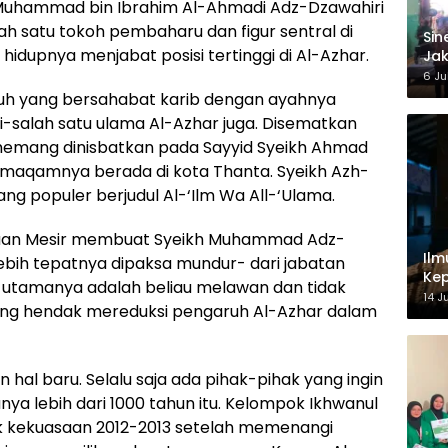
Muhammad bin Ibrahim Al-Ahmadi Adz-Dzawahiri
lah satu tokoh pembaharu dan figur sentral di
‎Si
idupnya menjabat posisi tertinggi di Al-Azhar.
Jak
Ke
6 Ju
h yang bersahabat karib dengan ayahnya
i-salah satu ulama Al-Azhar juga. Disematkan
emang dinisbatkan pada Sayyid Syeikh Ahmad
g maqamnya berada di kota Thanta. Syeikh Azh-
ang populer berjudul Al-‘Ilm Wa All-‘Ulama.
saan Mesir membuat Syeikh Muhammad Adz-
Ilm
lebih tepatnya dipaksa mundur- dari jabatan
Kep
ab utamanya adalah beliau melawan dan tidak
14 J
yang hendak mereduksi pengaruh Al-Azhar dalam
hal baru. Selalu saja ada pihak-pihak yang ingin
ya lebih dari 1000 tahun itu. Kelompok Ikhwanul
uk kekuasaan 2012-2013 setelah memenangi