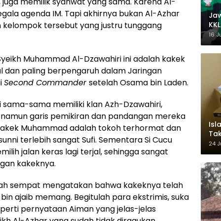
g, juga memilik syahwat yang sama. Karena Al-
gala agenda IM. Tapi akhirnya bukan Al-Azhar
Ja
KKL
n kelompok tersebut yang justru tunggang
Wak
16 J
h, Syeikh Muhammad Al-Dzawahiri ini adalah kakek
al dan paling berpengaruh dalam Jaringan
i
Second Commander
setelah Osama bin Laden.
ki sama-sama memiliki klan Azh-Dzawahiri,
 namun garis pemikiran dan pandangan mereka
Isl
 Kakek Muhammad adalah tokoh terhormat dan
Tak
sunni terlebih sangat Sufi. Sementara Si Cucu
Ke
24 J
ilih jalan keras lagi terjal, sehingga sangat
Pem
gan kakeknya.
nah sempat mengatakan bahwa kakeknya telah
h bin ajaib memang. Begitulah para ekstrimis, suka
erti pernyataan Aiman yang jelas-jelas
eikh Al-Azhar yang sudah tidak diragukan