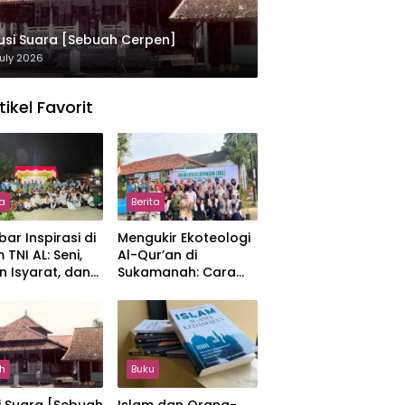
usi Suara [Sebuah Cerpen]
uly 2026
tikel Favorit
ta
Berita
ar Inspirasi di
Mengukir Ekoteologi
 TNI AL: Seni,
Al-Qur’an di
n Isyarat, dan
Sukamanah: Cara
sahan yang
Mahasiswi IIQ
at
Jakarta Menjaga
Bumi Jonggol
h
Buku