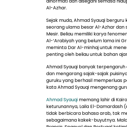
dihormati dan disegani semasa hid
Al-Azhar.
Sejak muda, Ahmad Syauqi berguru k
seorang ulama besar Al-Azhar dan s
Mesir. Beliau memiliki karya fenome
Al-‘Arabiyah yang belum lama ini 
meminta Dar Al-minhaj untuk menerb
penting oleh beliau untuk bahan ajar 
Ahmad Syauqi banyak terpengaruh da
dan mengarang sajak-sajak puisinya
guruku yang berhasil memperluas 
kata Ahmad Syauqi mengenang gur
Ahmad Syauqi
memang lahir di Kair
keturunannya, Laila El-Damardash (c
tidak berbicara bahasa arab, tak 
sebagaimana kakek-buyutnya. Malaha
Prancis, Spanyol dan Portugal ket