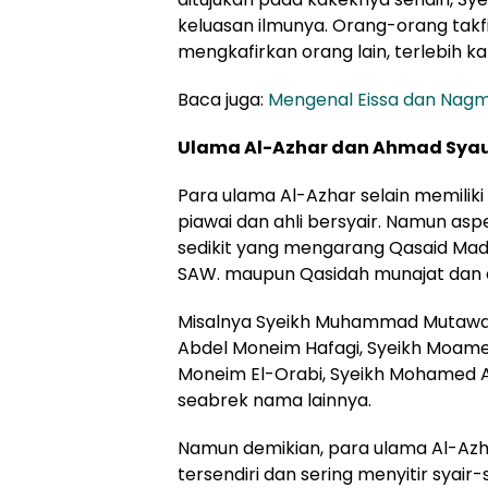
keluasan ilmunya. Orang-orang tak
mengkafirkan orang lain, terlebih ka
Baca juga:
Mengenal Eissa dan Nagm,
Ulama Al-Azhar dan Ahmad Sya
Para ulama Al-Azhar selain memilik
piawai dan ahli bersyair. Namun as
sedikit yang mengarang Qasaid Ma
SAW. maupun Qasidah munajat dan 
Misalnya Syeikh Muhammad Mutawall
Abdel Moneim Hafagi, Syeikh Moam
Moneim El-Orabi, Syeikh Mohamed 
seabrek nama lainnya.
Namun demikian, para ulama Al-Az
tersendiri dan sering menyitir syair