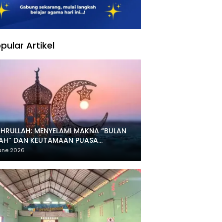
pular Artikel
HRULLAH: MENYELAMI MAKNA “BULAN
LAH” DAN KEUTAMAAN PUASA
HARRAM
une 2026