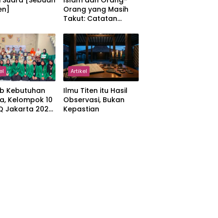
i Suara [Sebuah
Islam dan Orang-
en]
Orang yang Masih
Takut: Catatan
tentang Kedamaian,
Kemajemukan, dan
Negara dalam
Pemikiran Masykuri
Abdillah
el
Artikel
b Kebutuhan
Ilmu Titen itu Hasil
a, Kelompok 10
Observasi, Bukan
IQ Jakarta 2026
Kepastian
kan Proker
 Al-Qur’an di
manah