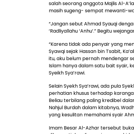
salah seorang anggota Majlis Al-A’
masih sugeng- sempat mewanti-wan
“Jangan sebut Ahmad Syauqi dengan
‘Radliyallahu ‘Anhu’.” Begitu wejanga
“Karena tidak ada penyair yang me
Syawqi sejak Hassan bin Tsabit, Ka’ab
itu, aku belum pernah mendengar 
Islam hanya dalam satu bait syair, 
Syeikh Sya’rawi.
Selain Syekh Sya’rawi, ada pula Sye
perhatian khusus terhadap karangan 
Beliau terbilang paling kredibel 
Nahjul Burdah dalam kitabnya, Wadh
yang kesulitan memahami syair Ahm
Imam Besar Al-Azhar tersebut buka