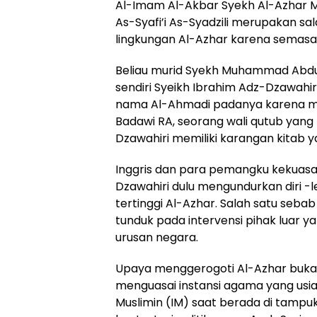
Al-Imam Al-Akbar Syekh Al-Azhar 
As-Syafi’i As-Syadzili merupakan sa
lingkungan Al-Azhar karena semasa h
Beliau murid Syekh Muhammad Abdu
sendiri Syeikh Ibrahim Adz-Dzawahir
nama Al-Ahmadi padanya karena m
Badawi RA, seorang wali qutub yan
Dzawahiri memiliki karangan kitab y
Inggris dan para pemangku kekua
Dzawahiri dulu mengundurkan diri -
tertinggi Al-Azhar. Salah satu seb
tunduk pada intervensi pihak luar 
urusan negara.
Upaya menggerogoti Al-Azhar bukan 
menguasai instansi agama yang usian
Muslimin (IM) saat berada di tamp