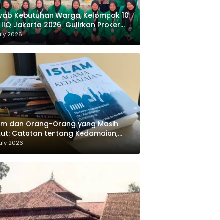
wab Kebutuhan Warga, Kelompok 10
 IIQ Jakarta 2026 Gulirkan Proker
af Al-Qur’an di Sukamanah
uly 2026
am dan Orang-Orang yang Masih
ut: Catatan tentang Kedamaian,
majemukan, dan Negara dalam
uly 2026
ikiran Masykuri Abdillah