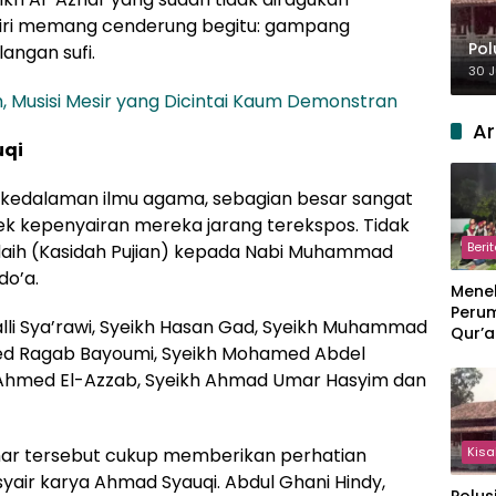
firi memang cenderung begitu: gampang
Pol
langan sufi.
30 J
 Musisi Mesir yang Dicintai Kaum Demonstran
Ar
uqi
i kedalaman ilmu agama, sebagian besar sangat
pek kepenyairan mereka jarang terekspos. Tidak
Beri
daih (Kasidah Pujian) kepada Nabi Muhammad
do’a.
Meneb
Perum
i Sya’rawi, Syeikh Hasan Gad, Syeikh Muhammad
Qur’a
ed Ragab Bayoumi, Syeikh Mohamed Abdel
Perpi
Hang
Ahmed El-Azzab, Syeikh Ahmad Umar Hasyim dan
har tersebut cukup memberikan perhatian
Kisa
-syair karya Ahmad Syauqi. Abdul Ghani Hindy,