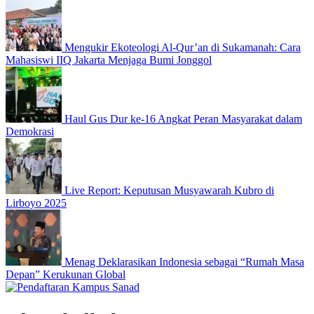
Mengukir Ekoteologi Al-Qur’an di Sukamanah: Cara
Mahasiswi IIQ Jakarta Menjaga Bumi Jonggol
Haul Gus Dur ke-16 Angkat Peran Masyarakat dalam
Demokrasi
Live Report: Keputusan Musyawarah Kubro di
Lirboyo 2025
Menag Deklarasikan Indonesia sebagai “Rumah Masa
Depan” Kerukunan Global