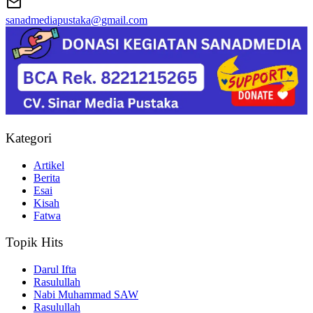
sanadmediapustaka@gmail.com
Kategori
Artikel
Berita
Esai
Kisah
Fatwa
Topik Hits
Darul Ifta
Rasulullah
Nabi Muhammad SAW
Rasulullah