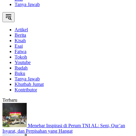
Tanya Jawab
Artikel
Berita
Kisah
Esai
Fatwa
Tokoh
Youtube
Ibadah
Buku
Tanya Jawab
Khutbah Jumat
Kontributor
Terbaru
Menebar Inspirasi di Perum TNI AL: Seni, Qur’an
Isyarat, dan Perpisahan yang Hangat