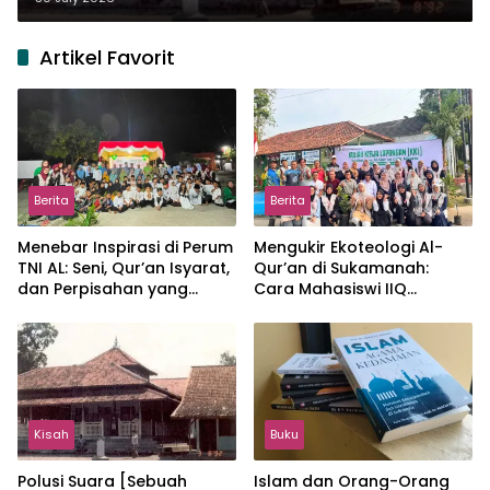
Artikel Favorit
Berita
Berita
Menebar Inspirasi di Perum
Mengukir Ekoteologi Al-
TNI AL: Seni, Qur’an Isyarat,
Qur’an di Sukamanah:
dan Perpisahan yang
Cara Mahasiswi IIQ
Hangat
Jakarta Menjaga Bumi
Jonggol
Kisah
Buku
Polusi Suara [Sebuah
Islam dan Orang-Orang