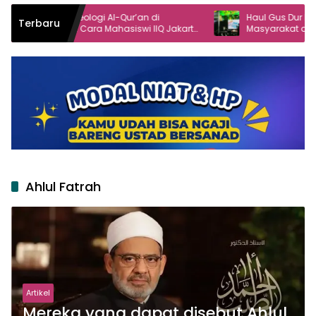
teologi Al-Qur’an di
Haul Gus Dur ke-16 Angkat Peran
Terbaru
Cara Mahasiswi IIQ Jakarta
Masyarakat dalam Demokrasi
mi Jonggol
Ahlul Fatrah
Artikel
Mereka yang dapat disebut Ahlul