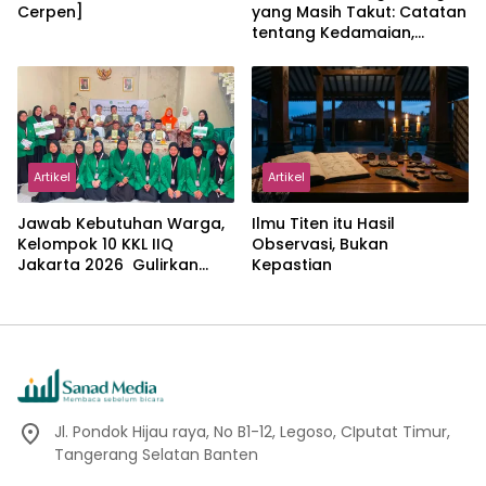
Cerpen]
yang Masih Takut: Catatan
tentang Kedamaian,
Kemajemukan, dan Negara
dalam Pemikiran Masykuri
Abdillah
Artikel
Artikel
Jawab Kebutuhan Warga,
Ilmu Titen itu Hasil
Kelompok 10 KKL IIQ
Observasi, Bukan
Jakarta 2026 Gulirkan
Kepastian
Proker Wakaf Al-Qur’an di
Sukamanah
Jl. Pondok Hijau raya, No B1-12, Legoso, CIputat Timur,
Tangerang Selatan Banten