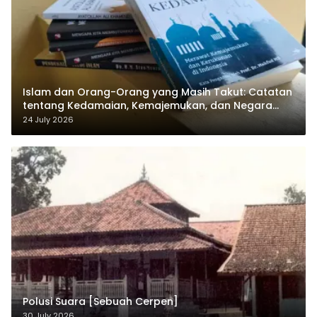
Islam dan Orang-Orang yang Masih Takut: Catatan
tentang Kedamaian, Kemajemukan, dan Negara
dalam Pemikiran Masykuri Abdillah
24 July 2026
Polusi Suara [Sebuah Cerpen]
30 July 2026