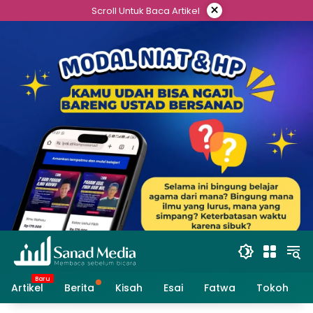
Skip
×
Scroll Untuk Baca Artikel
to
content
Artikel
Berita
Kisah
Esai
Fatwa
Tokoh