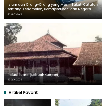
Islam dan Orang-Orang yang Masih Takut: Catatan
tentang Kedamaian, Kemajemukan, dan Negara
dalam Pemikiran Masykuri Abdillah
24 July 2026
Polusi Suara [Sebuah Cerpen]
30 July 2026
Artikel Favorit