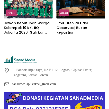
Artikel
Artikel
Jawab Kebutuhan Warga,
Ilmu Titen itu Hasil
Kelompok 10 KKL IIQ
Observasi, Bukan
Jakarta 2026 Gulirkan
Kepastian
Proker Wakaf Al-Qur’an di
Sukamanah
Jl. Pondok Hijau raya, No B1-12, Legoso, CIputat Timur,
Tangerang Selatan Banten
sanadmediapustaka@gmail.com