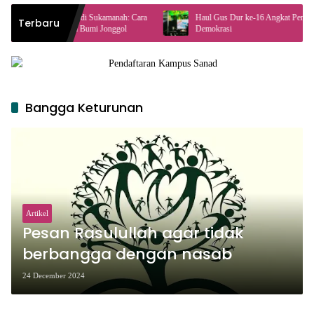
r’an di Sukamanah: Cara
Haul Gus Dur ke-16 Angkat Peran Masyarakat dalam
Terbaru
njaga Bumi Jonggol
Demokrasi
Bangga Keturunan
Artikel
Pesan Rasulullah agar tidak
berbangga dengan nasab
24 December 2024