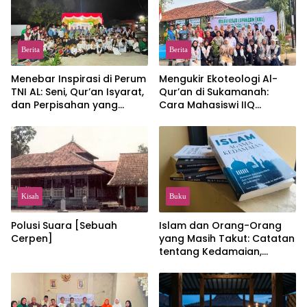
Berita
Berita
Menebar Inspirasi di Perum
Mengukir Ekoteologi Al-
TNI AL: Seni, Qur’an Isyarat,
Qur’an di Sukamanah:
dan Perpisahan yang
Cara Mahasiswi IIQ
Hangat
Jakarta Menjaga Bumi
Jonggol
Kisah
Buku
Polusi Suara [Sebuah
Islam dan Orang-Orang
Cerpen]
yang Masih Takut: Catatan
tentang Kedamaian,
Kemajemukan, dan Negara
dalam Pemikiran Masykuri
Abdillah