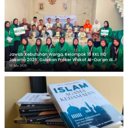
Jawab Kebutuhan Warga, Kelompok 10 KKL IIQ
Jakarta 2026 Gulirkan Proker Wakaf Al-Qur’an di
Sukamanah
16 July 2026