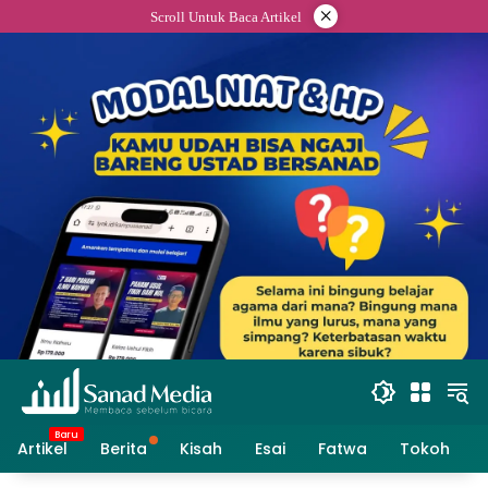
Skip
×
Scroll Untuk Baca Artikel
to
content
Artikel
Berita
Kisah
Esai
Fatwa
Tokoh