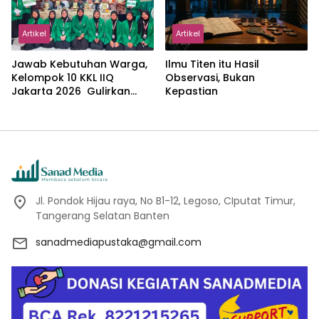
Artikel
Artikel
Jawab Kebutuhan Warga,
Ilmu Titen itu Hasil
Kelompok 10 KKL IIQ
Observasi, Bukan
Jakarta 2026 Gulirkan
Kepastian
Proker Wakaf Al-Qur’an di
Sukamanah
Jl. Pondok Hijau raya, No B1-12, Legoso, CIputat Timur,
Tangerang Selatan Banten
sanadmediapustaka@gmail.com