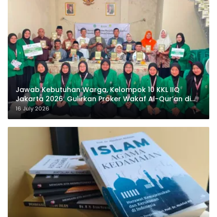
Jawab Kebutuhan Warga, Kelompok 10 KKL IIQ
Jakarta 2026 Gulirkan Proker Wakaf Al-Qur’an di
Sukamanah
16 July 2026