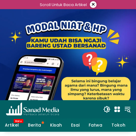
Skip
×
Scroll Untuk Baca Artikel
to
content
Artikel
Berita
Kisah
Esai
Fatwa
Tokoh