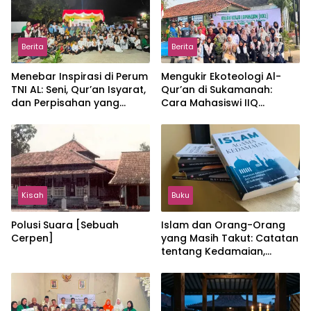
Berita
Berita
Menebar Inspirasi di Perum
Mengukir Ekoteologi Al-
TNI AL: Seni, Qur’an Isyarat,
Qur’an di Sukamanah:
dan Perpisahan yang
Cara Mahasiswi IIQ
Hangat
Jakarta Menjaga Bumi
Jonggol
Kisah
Buku
Polusi Suara [Sebuah
Islam dan Orang-Orang
Cerpen]
yang Masih Takut: Catatan
tentang Kedamaian,
Kemajemukan, dan Negara
dalam Pemikiran Masykuri
Abdillah