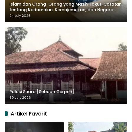
Islam dan Orang-Orang yang Masih Takut: Catatan
tentang Kedamaian, Kemajemukan, dan Negara
dalam Pemikiran Masykuri Abdillah
24 July 2026
Polusi Suara [Sebuah Cerpen]
30 July 2026
Artikel Favorit