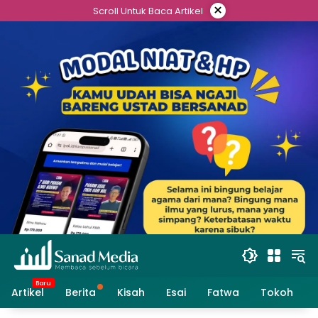
Skip
×
Scroll Untuk Baca Artikel
to
content
Artikel
Berita
Kisah
Esai
Fatwa
Tokoh