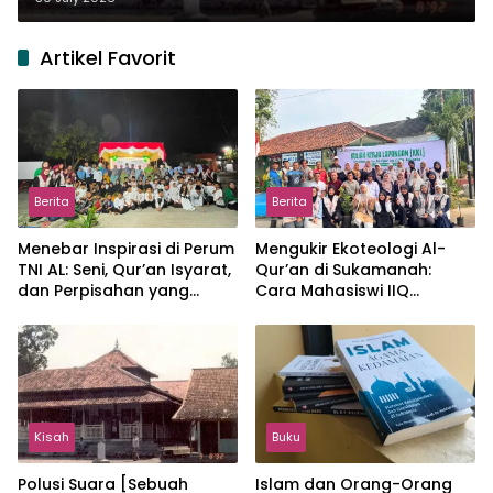
Artikel Favorit
Berita
Berita
Menebar Inspirasi di Perum
Mengukir Ekoteologi Al-
TNI AL: Seni, Qur’an Isyarat,
Qur’an di Sukamanah:
dan Perpisahan yang
Cara Mahasiswi IIQ
Hangat
Jakarta Menjaga Bumi
Jonggol
Kisah
Buku
Polusi Suara [Sebuah
Islam dan Orang-Orang