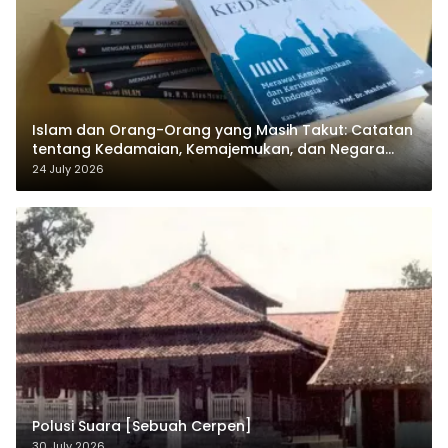
Islam dan Orang-Orang yang Masih Takut: Catatan
tentang Kedamaian, Kemajemukan, dan Negara
dalam Pemikiran Masykuri Abdillah
24 July 2026
Polusi Suara [Sebuah Cerpen]
30 July 2026