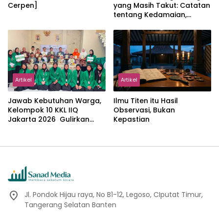
Cerpen]
yang Masih Takut: Catatan
tentang Kedamaian,
Kemajemukan, dan Negara
dalam Pemikiran Masykuri
Abdillah
Artikel
Artikel
Jawab Kebutuhan Warga,
Ilmu Titen itu Hasil
Kelompok 10 KKL IIQ
Observasi, Bukan
Jakarta 2026 Gulirkan
Kepastian
Proker Wakaf Al-Qur’an di
Sukamanah
Jl. Pondok Hijau raya, No B1-12, Legoso, CIputat Timur,
Tangerang Selatan Banten