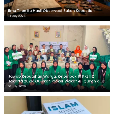
Ilmu Titen itu Hasil Observasi, Bukan Kepastian
14 July 2026
Jawab Kebutuhan Warga, Kelompok 10 KKL IIQ
Jakarta 2026 Gulirkan Proker Wakaf Al-Qur’an di
Sukamanah
16 July 2026