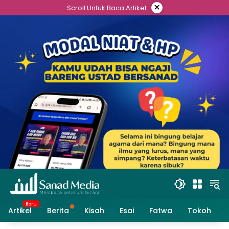
Skip
×
Scroll Untuk Baca Artikel
to
content
Artikel
Berita
Kisah
Esai
Fatwa
Tokoh