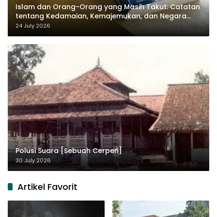
Islam dan Orang-Orang yang Masih Takut: Catatan
tentang Kedamaian, Kemajemukan, dan Negara
dalam Pemikiran Masykuri Abdillah
24 July 2026
Polusi Suara [Sebuah Cerpen]
30 July 2026
Artikel Favorit