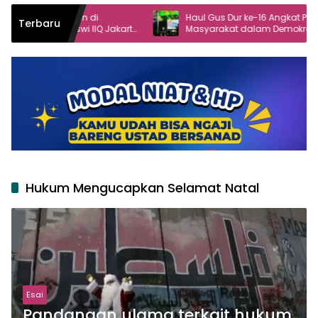
 di
Haul Gus Dur ke-16 Angkat Peran
Terbaru
IIQ Jakarta
Masyarakat dalam Demokrasi
Hukum Mengucapkan Selamat Natal
Esai
Pandangan ulama terkait hukum