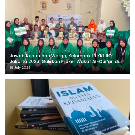
Jawab Kebutuhan Warga, Kelompok 10 KKL IIQ
Jakarta 2026 Gulirkan Proker Wakaf Al-Qur’an di
Sukamanah
16 July 2026