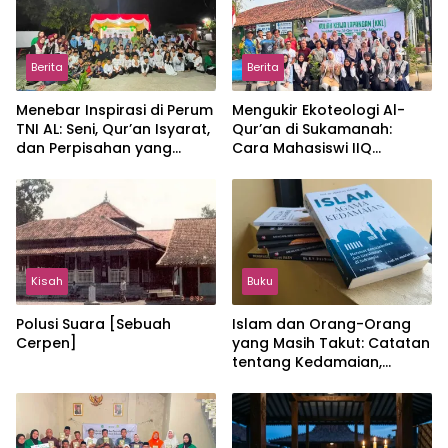
Berita
Berita
Menebar Inspirasi di Perum
Mengukir Ekoteologi Al-
TNI AL: Seni, Qur’an Isyarat,
Qur’an di Sukamanah:
dan Perpisahan yang
Cara Mahasiswi IIQ
Hangat
Jakarta Menjaga Bumi
Jonggol
Kisah
Buku
Polusi Suara [Sebuah
Islam dan Orang-Orang
Cerpen]
yang Masih Takut: Catatan
tentang Kedamaian,
Kemajemukan, dan Negara
dalam Pemikiran Masykuri
Abdillah