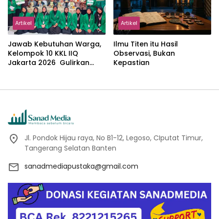
Artikel
Artikel
Jawab Kebutuhan Warga,
Ilmu Titen itu Hasil
Kelompok 10 KKL IIQ
Observasi, Bukan
Jakarta 2026 Gulirkan
Kepastian
Proker Wakaf Al-Qur’an di
Sukamanah
Jl. Pondok Hijau raya, No B1-12, Legoso, CIputat Timur,
Tangerang Selatan Banten
sanadmediapustaka@gmail.com