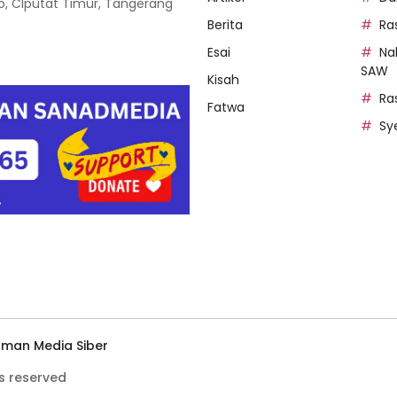
oso, CIputat Timur, Tangerang
Berita
Ra
Esai
Na
SAW
Kisah
Ra
Fatwa
Sy
man Media Siber
s reserved