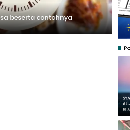
sa beserta contohnya
Po
SYA
AL
MU
16 J