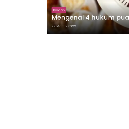
Ibadah
Mengenal 4 hukum pua
29 March 2022