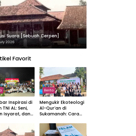
usi Suara [Sebuah Cerpen]
uly 2026
tikel Favorit
ta
Berita
ar Inspirasi di
Mengukir Ekoteologi
 TNI AL: Seni,
Al-Qur’an di
n Isyarat, dan
Sukamanah: Cara
sahan yang
Mahasiswi IIQ
at
Jakarta Menjaga
Bumi Jonggol