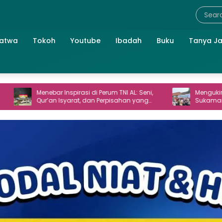
atwa
Tokoh
Youtube
Ibadah
Buku
Tanya J
nebar Inspirasi di Perum TNI AL: Seni,
Mengukir Ekoteologi Al
ur’an Isyarat, dan Perpisahan yang
Sukamanah: Cara Maha
angat
Menjaga Bumi Jonggo