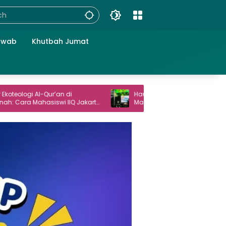
awab
Khutbah Jumat
-Qur’an di
Haul Gus Dur ke-16 Angkat Peran
siswi IIQ Jakarta
Masyarakat dalam Demokrasi
l