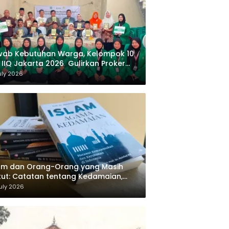
wab Kebutuhan Warga, Kelompok 10
 IIQ Jakarta 2026 Gulirkan Proker
af Al-Qur’an di Sukamanah
uly 2026
am dan Orang-Orang yang Masih
ut: Catatan tentang Kedamaian,
majemukan, dan Negara dalam
uly 2026
ikiran Masykuri Abdillah