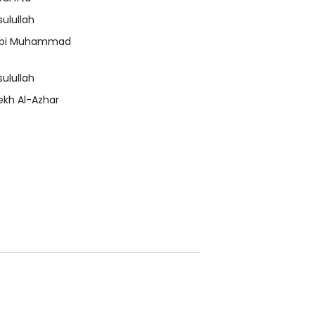
sulullah
bi Muhammad
sulullah
ekh Al-Azhar