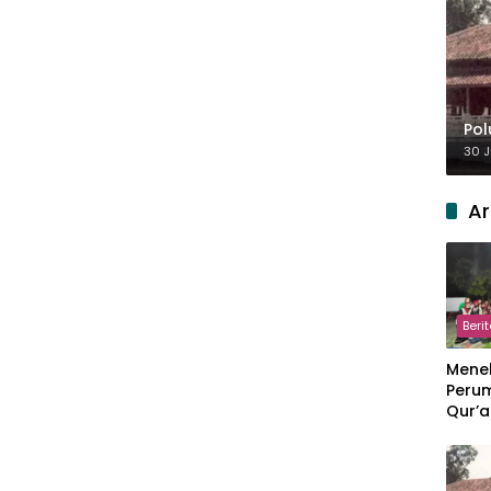
Pol
30 J
Ar
Beri
Meneb
Perum
Qur’a
Perpi
Hang