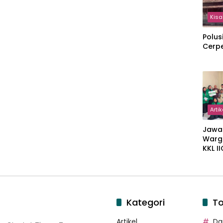
Kisa
Polus
Cerp
Artik
Jawa
Warg
KKL I
Gulir
Wakaf
Suka
Kategori
To
Artikel
Dar