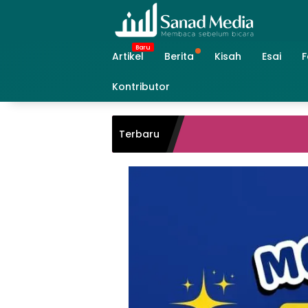
Skip
to
content
Artikel
Berita
Kisah
Esai
F
Kontributor
Me
Terbaru
Q
H