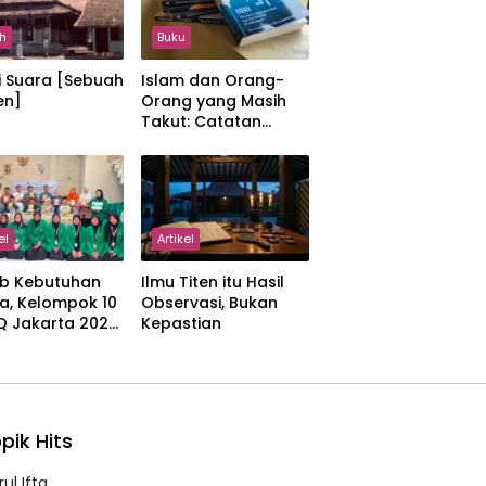
h
Buku
i Suara [Sebuah
Islam dan Orang-
en]
Orang yang Masih
Takut: Catatan
tentang Kedamaian,
Kemajemukan, dan
Negara dalam
Pemikiran Masykuri
Abdillah
el
Artikel
b Kebutuhan
Ilmu Titen itu Hasil
a, Kelompok 10
Observasi, Bukan
IQ Jakarta 2026
Kepastian
kan Proker
 Al-Qur’an di
manah
pik Hits
ul Ifta