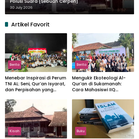
Polusi Suara [Sebuah Cerpen]
30 July 2026
Artikel Favorit
Berita
Berita
Menebar Inspirasi di Perum
Mengukir Ekoteologi Al-
TNI AL: Seni, Qur’an Isyarat,
Qur’an di Sukamanah:
dan Perpisahan yang
Cara Mahasiswi IIQ
Hangat
Jakarta Menjaga Bumi
Jonggol
Kisah
Buku