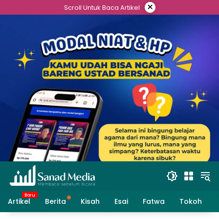
Skip
×
Scroll Untuk Baca Artikel
to
content
Artikel
Berita
Kisah
Esai
Fatwa
Tokoh