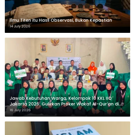
Ilmu Titen itu Hasil Observasi, Bukan Kepastian
14 July 2026
Jawab Kebutuhan Warga, Kelompok 10 KKL IIQ
Jakarta 2026 Gulirkan Proker Wakaf Al-Qur’an di
Sukamanah
16 July 2026