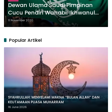
Dewan Ulama Saudi Pimpinan
Cucu Pendiri Wahabi: Ikhwanul
Muslimin Teroris
11 November 2020
Popular Artikel
SYAHRULLAH: MENYELAMI MAKNA “BULAN ALLAH” DAN
KEUTAMAAN PUASA MUHARRAM
16 June 2026