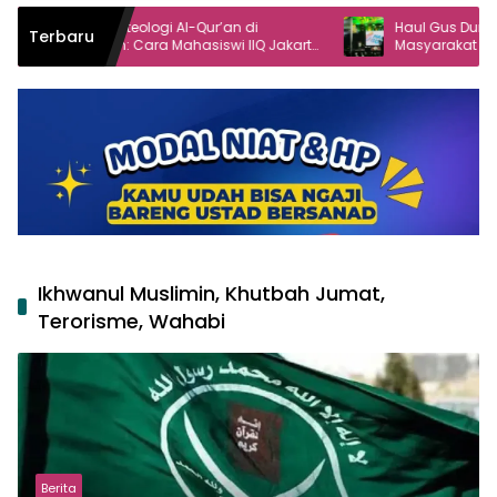
oteologi Al-Qur’an di
Haul Gus Dur ke-16 Angkat Peran
Terbaru
 Cara Mahasiswi IIQ Jakarta
Masyarakat dalam Demokrasi
umi Jonggol
Ikhwanul Muslimin, Khutbah Jumat,
Terorisme, Wahabi
Berita