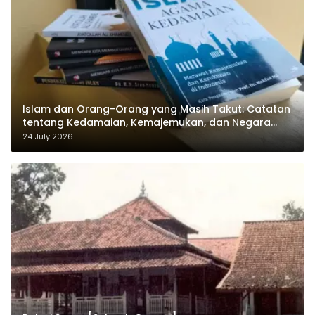
Islam dan Orang-Orang yang Masih Takut: Catatan
tentang Kedamaian, Kemajemukan, dan Negara
dalam Pemikiran Masykuri Abdillah
24 July 2026