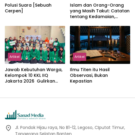
Polusi Suara [Sebuah
Islam dan Orang-Orang
Cerpen]
yang Masih Takut: Catatan
tentang Kedamaian,
Kemajemukan, dan Negara
dalam Pemikiran Masykuri
Abdillah
Artikel
Artikel
Jawab Kebutuhan Warga,
Ilmu Titen itu Hasil
Kelompok 10 KKL IIQ
Observasi, Bukan
Jakarta 2026 Gulirkan
Kepastian
Proker Wakaf Al-Qur’an di
Sukamanah
Jl. Pondok Hijau raya, No B1-12, Legoso, CIputat Timur,
Tangerang Selatan Banten