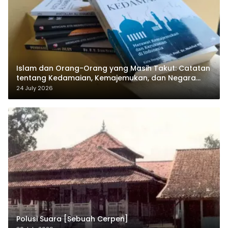
Islam dan Orang-Orang yang Masih Takut: Catatan
tentang Kedamaian, Kemajemukan, dan Negara
dalam Pemikiran Masykuri Abdillah
24 July 2026
Polusi Suara [Sebuah Cerpen]