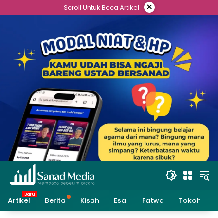
Skip
×
Scroll Untuk Baca Artikel
to
content
Artikel
Berita
Kisah
Esai
Fatwa
Tokoh