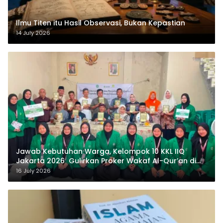
Ilmu Titen itu Hasil Observasi, Bukan Kepastian
14 July 2026
Jawab Kebutuhan Warga, Kelompok 10 KKL IIQ
Jakarta 2026 Gulirkan Proker Wakaf Al-Qur’an di
Sukamanah
16 July 2026