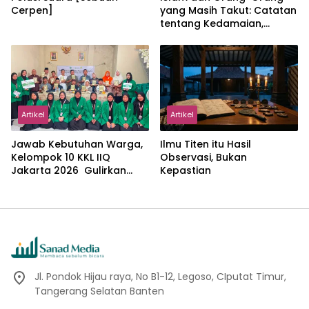
Cerpen]
yang Masih Takut: Catatan
tentang Kedamaian,
Kemajemukan, dan Negara
dalam Pemikiran Masykuri
Abdillah
Artikel
Artikel
Jawab Kebutuhan Warga,
Ilmu Titen itu Hasil
Kelompok 10 KKL IIQ
Observasi, Bukan
Jakarta 2026 Gulirkan
Kepastian
Proker Wakaf Al-Qur’an di
Sukamanah
Jl. Pondok Hijau raya, No B1-12, Legoso, CIputat Timur,
Tangerang Selatan Banten