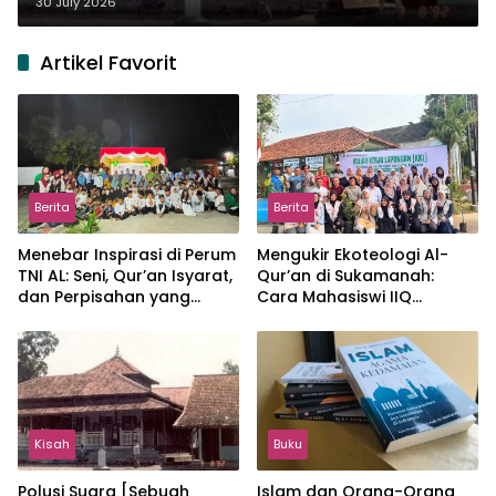
30 July 2026
Artikel Favorit
Berita
Berita
Menebar Inspirasi di Perum
Mengukir Ekoteologi Al-
TNI AL: Seni, Qur’an Isyarat,
Qur’an di Sukamanah:
dan Perpisahan yang
Cara Mahasiswi IIQ
Hangat
Jakarta Menjaga Bumi
Jonggol
Kisah
Buku
Polusi Suara [Sebuah
Islam dan Orang-Orang