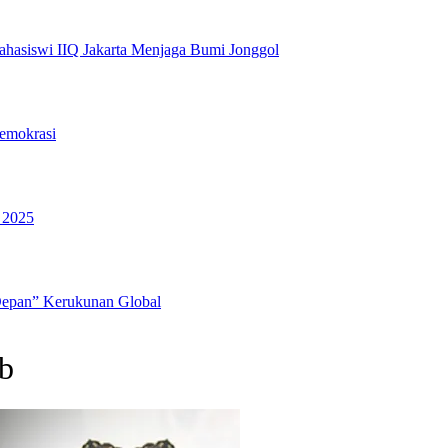
hasiswi IIQ Jakarta Menjaga Bumi Jonggol
emokrasi
 2025
Depan” Kerukunan Global
ab