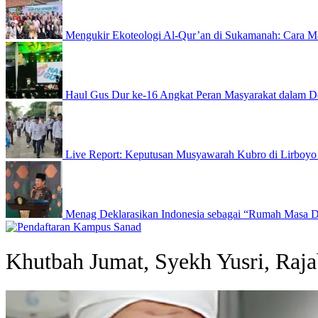
Mengukir Ekoteologi Al-Qur’an di Sukamanah: Cara Ma
Haul Gus Dur ke-16 Angkat Peran Masyarakat dalam D
Live Report: Keputusan Musyawarah Kubro di Lirboyo
Menag Deklarasikan Indonesia sebagai “Rumah Masa 
Khutbah Jumat, Syekh Yusri, Raj