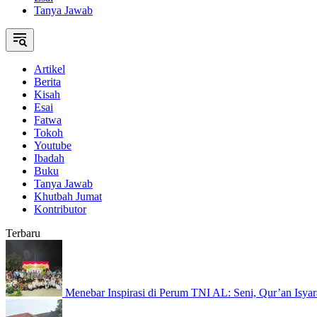
Tanya Jawab
Artikel
Berita
Kisah
Esai
Fatwa
Tokoh
Youtube
Ibadah
Buku
Tanya Jawab
Khutbah Jumat
Kontributor
Terbaru
Menebar Inspirasi di Perum TNI AL: Seni, Qur’an Isyar