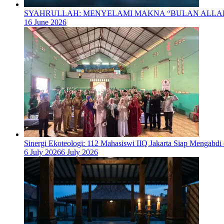
SYAHRULLAH: MENYELAMI MAKNA “BULAN ALL
16 June 2026
‎Sinergi Ekoteologi: 112 Mahasiswi IIQ Jakarta Siap Mengabd
6 July 2026
6 July 2026