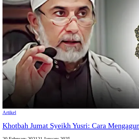
Artikel
Khotbah Jumat Syeikh Yusri: Cara Mengagu
20 February 2021
21 January 2025