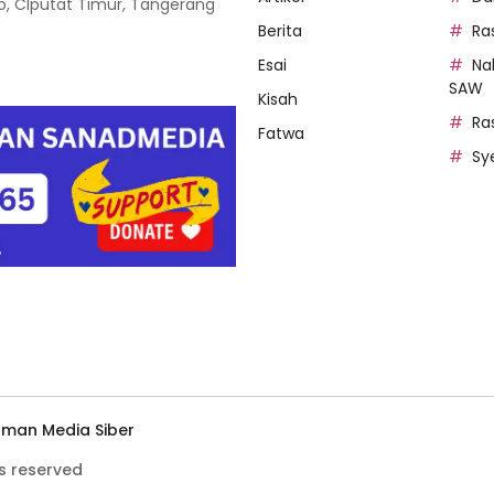
oso, CIputat Timur, Tangerang
Berita
Ra
Esai
Na
SAW
Kisah
Ra
Fatwa
Sy
man Media Siber
s reserved