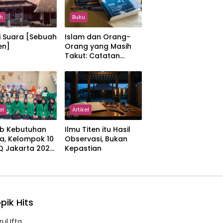
h
Buku
i Suara [Sebuah
Islam dan Orang-
en]
Orang yang Masih
Takut: Catatan
tentang Kedamaian,
Kemajemukan, dan
Negara dalam
Pemikiran Masykuri
Abdillah
el
Artikel
b Kebutuhan
Ilmu Titen itu Hasil
a, Kelompok 10
Observasi, Bukan
IQ Jakarta 2026
Kepastian
kan Proker
 Al-Qur’an di
manah
pik Hits
ul Ifta