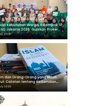
wab Kebutuhan Warga, Kelompok 10
 IIQ Jakarta 2026 Gulirkan Proker
af Al-Qur’an di Sukamanah
uly 2026
am dan Orang-Orang yang Masih
ut: Catatan tentang Kedamaian,
majemukan, dan Negara dalam
uly 2026
ikiran Masykuri Abdillah