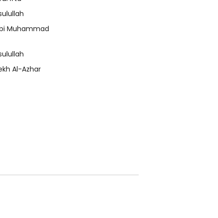
sulullah
bi Muhammad
sulullah
ekh Al-Azhar