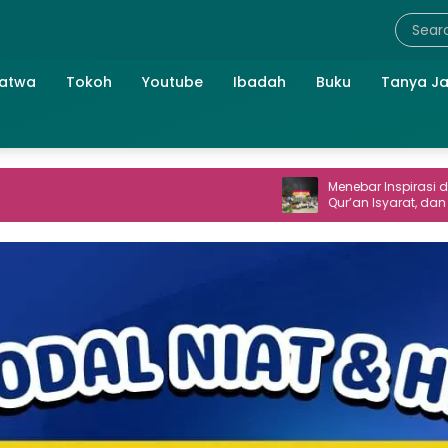
atwa
Tokoh
Youtube
Ibadah
Buku
Tanya J
Menebar Inspirasi di Perum TNI AL: S
Qur’an Isyarat, dan Perpisahan ya
Hangat