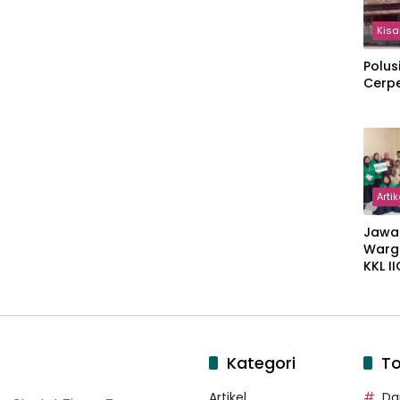
Kisa
Polus
Cerp
Artik
Jawa
Warg
KKL I
Gulir
Wakaf
Suka
Kategori
To
Artikel
Dar