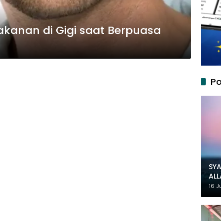
kanan di Gigi saat Berpuasa
Po
SYA
AL
MU
16 J