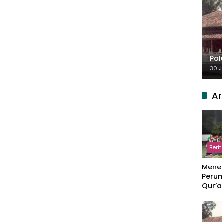
Pol
30 J
Ar
Beri
Meneb
Perum
Qur’a
Perpi
Hang