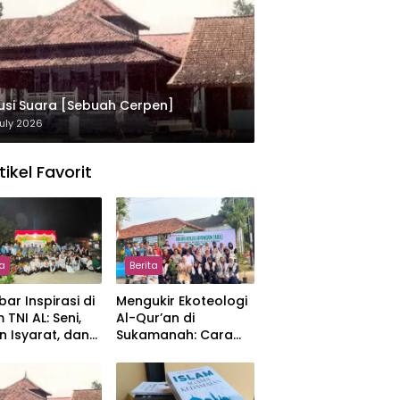
usi Suara [Sebuah Cerpen]
uly 2026
tikel Favorit
ta
Berita
ar Inspirasi di
Mengukir Ekoteologi
 TNI AL: Seni,
Al-Qur’an di
n Isyarat, dan
Sukamanah: Cara
sahan yang
Mahasiswi IIQ
at
Jakarta Menjaga
Bumi Jonggol