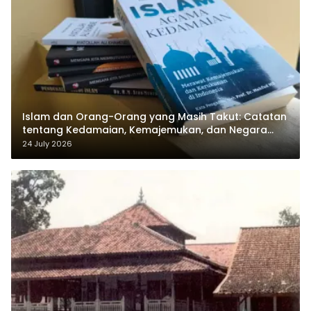
Islam dan Orang-Orang yang Masih Takut: Catatan
tentang Kedamaian, Kemajemukan, dan Negara
dalam Pemikiran Masykuri Abdillah
24 July 2026