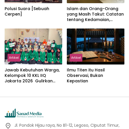
Polusi Suara [Sebuah
Islam dan Orang-Orang
Cerpen]
yang Masih Takut: Catatan
tentang Kedamaian,
Kemajemukan, dan Negara
dalam Pemikiran Masykuri
Abdillah
Artikel
Artikel
Jawab Kebutuhan Warga,
Ilmu Titen itu Hasil
Kelompok 10 KKL IIQ
Observasi, Bukan
Jakarta 2026 Gulirkan
Kepastian
Proker Wakaf Al-Qur’an di
Sukamanah
Jl. Pondok Hijau raya, No B1-12, Legoso, CIputat Timur,