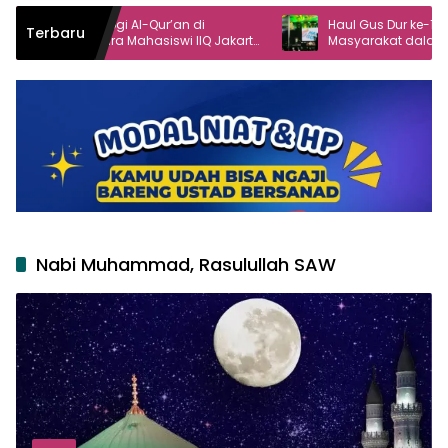
ogi Al-Qur’an di
Haul Gus Dur ke-16 Angkat Peran
Terbaru
 Mahasiswi IIQ Jakarta
Masyarakat dalam Demokrasi
onggol
Nabi Muhammad, Rasulullah SAW