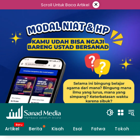
Skip
×
Scroll Untuk Baca Artikel
to
content
Artikel
Berita
Kisah
Esai
Fatwa
Tokoh