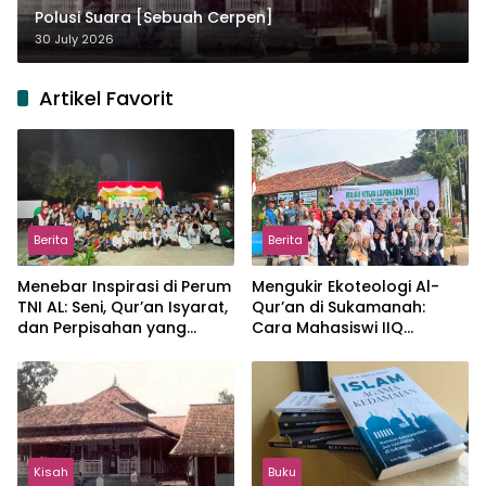
Polusi Suara [Sebuah Cerpen]
30 July 2026
Artikel Favorit
Berita
Berita
Menebar Inspirasi di Perum
Mengukir Ekoteologi Al-
TNI AL: Seni, Qur’an Isyarat,
Qur’an di Sukamanah:
dan Perpisahan yang
Cara Mahasiswi IIQ
Hangat
Jakarta Menjaga Bumi
Jonggol
Kisah
Buku