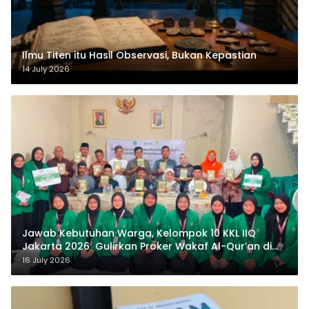
Ilmu Titen itu Hasil Observasi, Bukan Kepastian
14 July 2026
Jawab Kebutuhan Warga, Kelompok 10 KKL IIQ
Jakarta 2026 Gulirkan Proker Wakaf Al-Qur’an di
Sukamanah
16 July 2026