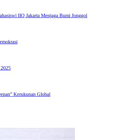
hasiswi IIQ Jakarta Menjaga Bumi Jonggol
emokrasi
 2025
Depan” Kerukunan Global