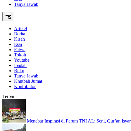
Tanya Jawab
Artikel
Berita
Kisah
Esai
Fatwa
Tokoh
Youtube
Ibadah
Buku
Tanya Jawab
Khutbah Jumat
Kontributor
Terbaru
Menebar Inspirasi di Perum TNI AL: Seni, Qur’an Isyar