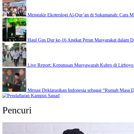
Mengukir Ekoteologi Al-Qur’an di Sukamanah: Cara Ma
Haul Gus Dur ke-16 Angkat Peran Masyarakat dalam D
Live Report: Keputusan Musyawarah Kubro di Lirboyo
Menag Deklarasikan Indonesia sebagai “Rumah Masa 
Pencuri