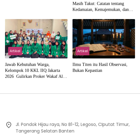
Masih Takut: Catatan tentang
Kedamaian, Kemajemukan, dan
Negara dalam Pemikiran Masykuri
Abdillah
Artikel
Artikel
Jawab Kebutuhan Warga,
Ilmu Titen itu Hasil Observasi,
Kelompok 10 KKL IIQ Jakarta
Bukan Kepastian
2026 Gulirkan Proker Wakaf Al-
Qur’an di Sukamanah
Jl. Pondok Hijau raya, No B1-12, Legoso, CIputat Timur,
Tangerang Selatan Banten