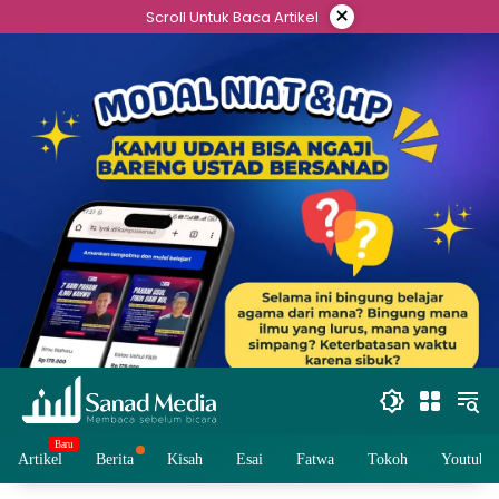
Skip
×
Scroll Untuk Baca Artikel
to
content
Artikel
Berita
Kisah
Esai
Fatwa
Tokoh
Youtube