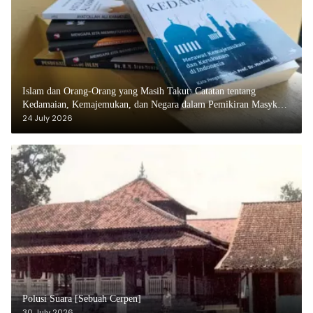
Islam dan Orang-Orang yang Masih Takut: Catatan tentang
Kedamaian, Kemajemukan, dan Negara dalam Pemikiran Masykuri
Abdillah
24 July 2026
Polusi Suara [Sebuah Cerpen]
30 July 2026