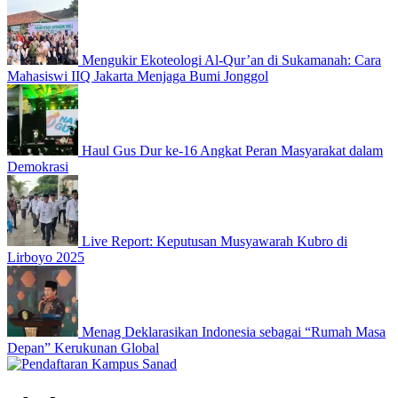
Mengukir Ekoteologi Al-Qur’an di Sukamanah: Cara
Mahasiswi IIQ Jakarta Menjaga Bumi Jonggol
Haul Gus Dur ke-16 Angkat Peran Masyarakat dalam
Demokrasi
Live Report: Keputusan Musyawarah Kubro di
Lirboyo 2025
Menag Deklarasikan Indonesia sebagai “Rumah Masa
Depan” Kerukunan Global