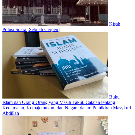
Kisah
Polusi Suara [Sebuah Cerpen]
Buku
Islam dan Orang-Orang yang Masih Takut: Catatan tentang
Kedamaian, Kemajemukan, dan Negara dalam Pemikiran Masykuri
Abdillah