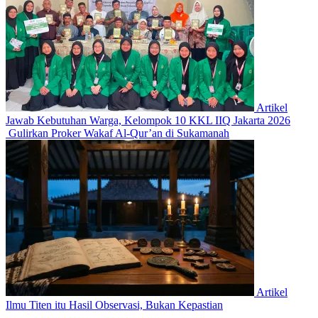
Artikel
Jawab Kebutuhan Warga, Kelompok 10 KKL IIQ Jakarta 2026
Gulirkan Proker Wakaf Al-Qur’an di Sukamanah
Artikel
Ilmu Titen itu Hasil Observasi, Bukan Kepastian