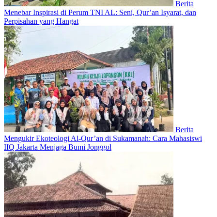
Berita
Menebar Inspirasi di Perum TNI AL: Seni, Qur’an Isyarat, dan
Perpisahan yang Hangat
Berita
Mengukir Ekoteologi Al-Qur’an di Sukamanah: Cara Mahasiswi
IIQ Jakarta Menjaga Bumi Jonggol