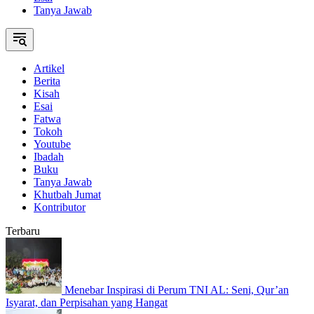
Tanya Jawab
Artikel
Berita
Kisah
Esai
Fatwa
Tokoh
Youtube
Ibadah
Buku
Tanya Jawab
Khutbah Jumat
Kontributor
Terbaru
Menebar Inspirasi di Perum TNI AL: Seni, Qur’an
Isyarat, dan Perpisahan yang Hangat