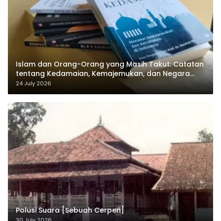
Islam dan Orang-Orang yang Masih Takut: Catatan
tentang Kedamaian, Kemajemukan, dan Negara
dalam Pemikiran Masykuri Abdillah
24 July 2026
Polusi Suara [Sebuah Cerpen]
30 July 2026