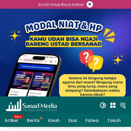
Skip
×
Scroll Untuk Baca Artikel
to
content
Artikel
Berita
Kisah
Esai
Fatwa
Tokoh