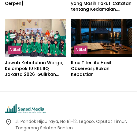
Cerpen]
yang Masih Takut: Catatan
tentang Kedamaian,
Kemajemukan, dan Negara
dalam Pemikiran Masykuri
Abdillah
Artikel
Artikel
Jawab Kebutuhan Warga,
Ilmu Titen itu Hasil
Kelompok 10 KKL IIQ
Observasi, Bukan
Jakarta 2026 Gulirkan
Kepastian
Proker Wakaf Al-Qur’an di
Sukamanah
Jl. Pondok Hijau raya, No B1-12, Legoso, CIputat Timur,
Tangerang Selatan Banten