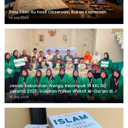
Ilmu Titen itu Hasil Observasi, Bukan Kepastian
14 July 2026
Jawab Kebutuhan Warga, Kelompok 10 KKL IIQ
Jakarta 2026 Gulirkan Proker Wakaf Al-Qur’an di
Sukamanah
16 July 2026