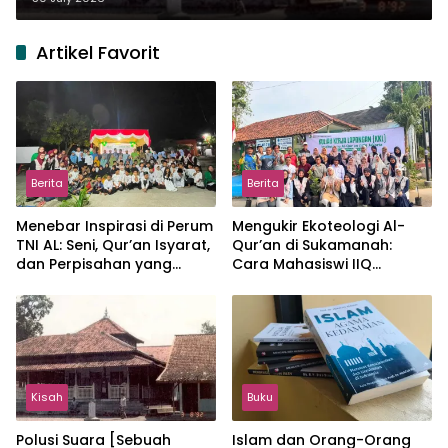
Artikel Favorit
Berita
Berita
Menebar Inspirasi di Perum
Mengukir Ekoteologi Al-
TNI AL: Seni, Qur’an Isyarat,
Qur’an di Sukamanah:
dan Perpisahan yang
Cara Mahasiswi IIQ
Hangat
Jakarta Menjaga Bumi
Jonggol
Kisah
Buku
Polusi Suara [Sebuah
Islam dan Orang-Orang