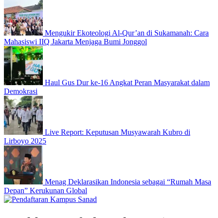
Mengukir Ekoteologi Al-Qur’an di Sukamanah: Cara
Mahasiswi IIQ Jakarta Menjaga Bumi Jonggol
Haul Gus Dur ke-16 Angkat Peran Masyarakat dalam
Demokrasi
Live Report: Keputusan Musyawarah Kubro di
Lirboyo 2025
Menag Deklarasikan Indonesia sebagai “Rumah Masa
Depan” Kerukunan Global