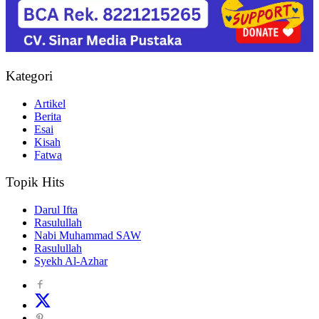
Kategori
Artikel
Berita
Esai
Kisah
Fatwa
Topik Hits
Darul Ifta
Rasulullah
Nabi Muhammad SAW
Rasulullah
Syekh Al-Azhar