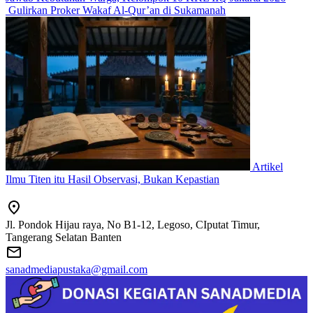
Gulirkan Proker Wakaf Al-Qur’an di Sukamanah
Artikel
Ilmu Titen itu Hasil Observasi, Bukan Kepastian
Jl. Pondok Hijau raya, No B1-12, Legoso, CIputat Timur,
Tangerang Selatan Banten
sanadmediapustaka@gmail.com