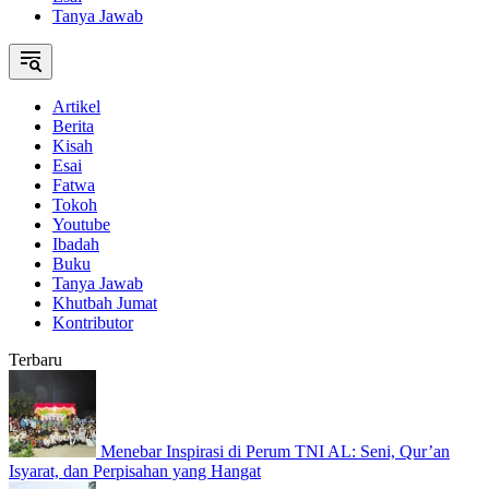
Tanya Jawab
Artikel
Berita
Kisah
Esai
Fatwa
Tokoh
Youtube
Ibadah
Buku
Tanya Jawab
Khutbah Jumat
Kontributor
Terbaru
Menebar Inspirasi di Perum TNI AL: Seni, Qur’an
Isyarat, dan Perpisahan yang Hangat