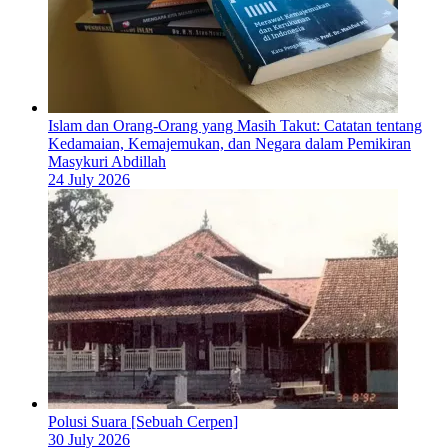
Islam dan Orang-Orang yang Masih Takut: Catatan tentang
Kedamaian, Kemajemukan, dan Negara dalam Pemikiran
Masykuri Abdillah
24 July 2026
Polusi Suara [Sebuah Cerpen]
30 July 2026