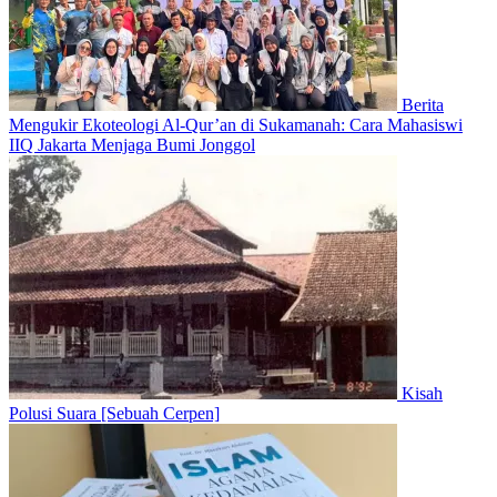
Berita
Mengukir Ekoteologi Al-Qur’an di Sukamanah: Cara Mahasiswi
IIQ Jakarta Menjaga Bumi Jonggol
Kisah
Polusi Suara [Sebuah Cerpen]