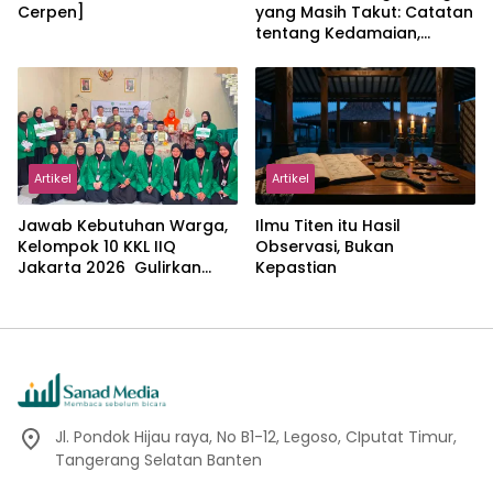
Cerpen]
yang Masih Takut: Catatan
tentang Kedamaian,
Kemajemukan, dan Negara
dalam Pemikiran Masykuri
Abdillah
Artikel
Artikel
Jawab Kebutuhan Warga,
Ilmu Titen itu Hasil
Kelompok 10 KKL IIQ
Observasi, Bukan
Jakarta 2026 Gulirkan
Kepastian
Proker Wakaf Al-Qur’an di
Sukamanah
Jl. Pondok Hijau raya, No B1-12, Legoso, CIputat Timur,
Tangerang Selatan Banten