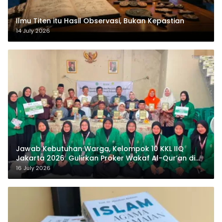
Ilmu Titen itu Hasil Observasi, Bukan Kepastian
14 July 2026
Jawab Kebutuhan Warga, Kelompok 10 KKL IIQ
Jakarta 2026 Gulirkan Proker Wakaf Al-Qur’an di
Sukamanah
16 July 2026