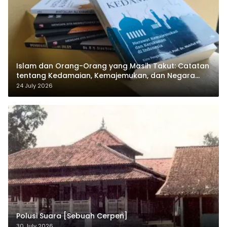
Islam dan Orang-Orang yang Masih Takut: Catatan
tentang Kedamaian, Kemajemukan, dan Negara
dalam Pemikiran Masykuri Abdillah
24 July 2026
Polusi Suara [Sebuah Cerpen]
30 July 2026