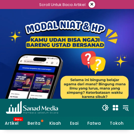
Skip
×
Scroll Untuk Baca Artikel
to
content
Artikel
Berita
Kisah
Esai
Fatwa
Tokoh