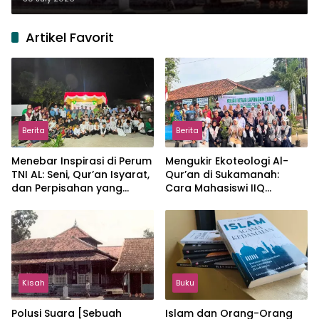
Artikel Favorit
Berita
Berita
Menebar Inspirasi di Perum
Mengukir Ekoteologi Al-
TNI AL: Seni, Qur’an Isyarat,
Qur’an di Sukamanah:
dan Perpisahan yang
Cara Mahasiswi IIQ
Hangat
Jakarta Menjaga Bumi
Jonggol
Kisah
Buku
Polusi Suara [Sebuah
Islam dan Orang-Orang