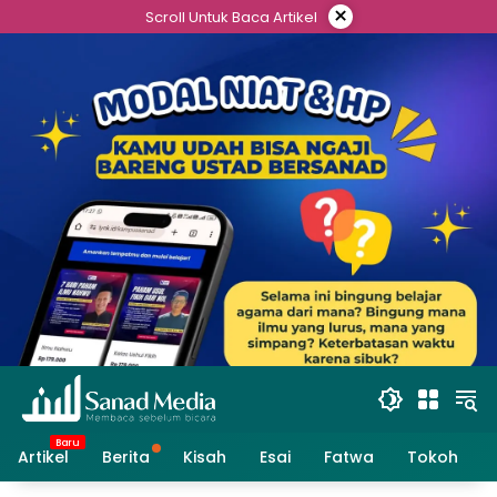
Skip
×
Scroll Untuk Baca Artikel
to
content
Artikel
Berita
Kisah
Esai
Fatwa
Tokoh