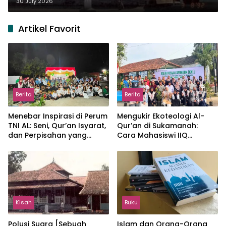
30 July 2026
Artikel Favorit
Berita
Berita
Menebar Inspirasi di Perum
Mengukir Ekoteologi Al-
TNI AL: Seni, Qur’an Isyarat,
Qur’an di Sukamanah:
dan Perpisahan yang
Cara Mahasiswi IIQ
Hangat
Jakarta Menjaga Bumi
Jonggol
Kisah
Buku
Polusi Suara [Sebuah
Islam dan Orang-Orang