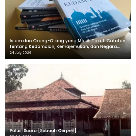
Islam dan Orang-Orang yang Masih Takut: Catatan
tentang Kedamaian, Kemajemukan, dan Negara
dalam Pemikiran Masykuri Abdillah
24 July 2026
Polusi Suara [Sebuah Cerpen]