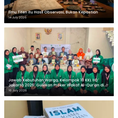
Ilmu Titen itu Hasil Observasi, Bukan Kepastian
14 July 2026
Jawab Kebutuhan Warga, Kelompok 10 KKL IIQ
Jakarta 2026 Gulirkan Proker Wakaf Al-Qur’an di
Sukamanah
16 July 2026