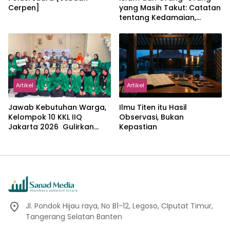
Cerpen]
yang Masih Takut: Catatan
tentang Kedamaian,
Kemajemukan, dan Negara
dalam Pemikiran Masykuri
Abdillah
Artikel
Artikel
Jawab Kebutuhan Warga,
Ilmu Titen itu Hasil
Kelompok 10 KKL IIQ
Observasi, Bukan
Jakarta 2026 Gulirkan
Kepastian
Proker Wakaf Al-Qur’an di
Sukamanah
Jl. Pondok Hijau raya, No B1-12, Legoso, CIputat Timur,
Tangerang Selatan Banten