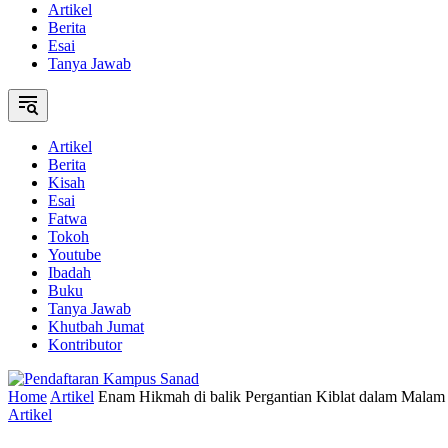
Artikel
Berita
Esai
Tanya Jawab
Artikel
Berita
Kisah
Esai
Fatwa
Tokoh
Youtube
Ibadah
Buku
Tanya Jawab
Khutbah Jumat
Kontributor
Home
Artikel
Enam Hikmah di balik Pergantian Kiblat dalam Malam
Artikel