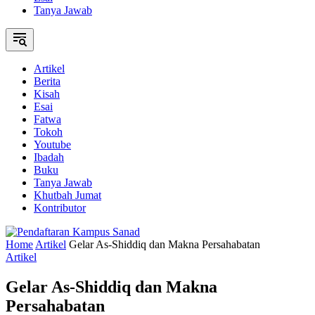
Tanya Jawab
Artikel
Berita
Kisah
Esai
Fatwa
Tokoh
Youtube
Ibadah
Buku
Tanya Jawab
Khutbah Jumat
Kontributor
Home
Artikel
Gelar As-Shiddiq dan Makna Persahabatan
Artikel
Gelar As-Shiddiq dan Makna
Persahabatan