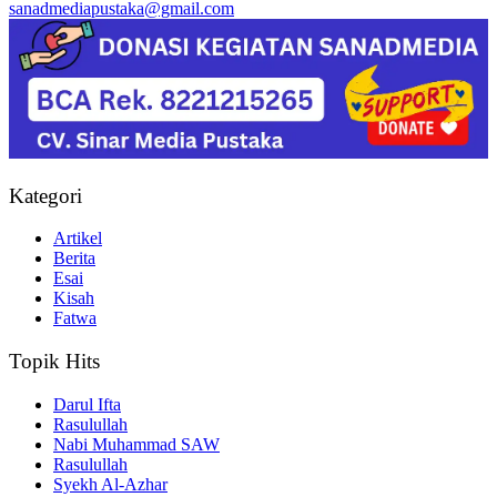
sanadmediapustaka@gmail.com
Kategori
Artikel
Berita
Esai
Kisah
Fatwa
Topik Hits
Darul Ifta
Rasulullah
Nabi Muhammad SAW
Rasulullah
Syekh Al-Azhar