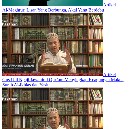
Artikel
Al-Maghrūr: Lisan Yang Berbunga, Akal Yang Berdebu
Artikel
Gus Ulil Ngaji Jawahirul Qur’an: Menyingkap Keagungan Makna
Surah Al-Ikhlas dan Yasin