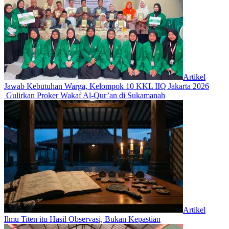
Artikel
Jawab Kebutuhan Warga, Kelompok 10 KKL IIQ Jakarta 2026
Gulirkan Proker Wakaf Al-Qur’an di Sukamanah
Artikel
Ilmu Titen itu Hasil Observasi, Bukan Kepastian