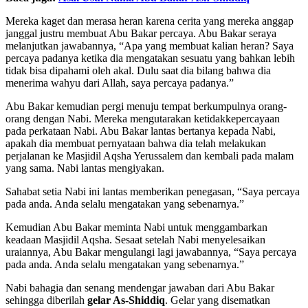
Mereka kaget dan merasa heran karena cerita yang mereka anggap
janggal justru membuat Abu Bakar percaya. Abu Bakar seraya
melanjutkan jawabannya, “Apa yang membuat kalian heran? Saya
percaya padanya ketika dia mengatakan sesuatu yang bahkan lebih
tidak bisa dipahami oleh akal. Dulu saat dia bilang bahwa dia
menerima wahyu dari Allah, saya percaya padanya.”
Abu Bakar kemudian pergi menuju tempat berkumpulnya orang-
orang dengan Nabi. Mereka mengutarakan ketidakkepercayaan
pada perkataan Nabi. Abu Bakar lantas bertanya kepada Nabi,
apakah dia membuat pernyataan bahwa dia telah melakukan
perjalanan ke Masjidil Aqsha Yerussalem dan kembali pada malam
yang sama. Nabi lantas mengiyakan.
Sahabat setia Nabi ini lantas memberikan penegasan, “Saya percaya
pada anda. Anda selalu mengatakan yang sebenarnya.”
Kemudian Abu Bakar meminta Nabi untuk menggambarkan
keadaan Masjidil Aqsha. Sesaat setelah Nabi menyelesaikan
uraiannya, Abu Bakar mengulangi lagi jawabannya, “Saya percaya
pada anda. Anda selalu mengatakan yang sebenarnya.”
Nabi bahagia dan senang mendengar jawaban dari Abu Bakar
sehingga diberilah
gelar As-Shiddiq
. Gelar yang disematkan