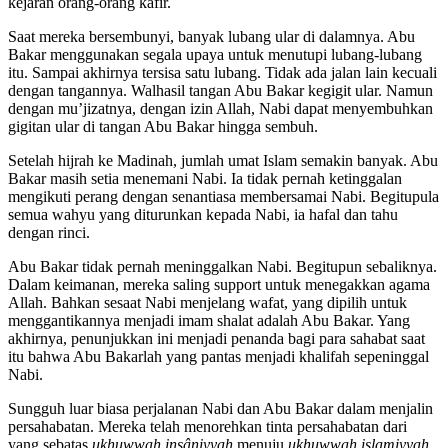
kejaran orang-orang kafir.
Saat mereka bersembunyi, banyak lubang ular di dalamnya. Abu
Bakar menggunakan segala upaya untuk menutupi lubang-lubang
itu. Sampai akhirnya tersisa satu lubang. Tidak ada jalan lain kecuali
dengan tangannya. Walhasil tangan Abu Bakar kegigit ular. Namun
dengan mu’jizatnya, dengan izin Allah, Nabi dapat menyembuhkan
gigitan ular di tangan Abu Bakar hingga sembuh.
Setelah hijrah ke Madinah, jumlah umat Islam semakin banyak. Abu
Bakar masih setia menemani Nabi. Ia tidak pernah ketinggalan
mengikuti perang dengan senantiasa membersamai Nabi. Begitupula
semua wahyu yang diturunkan kepada Nabi, ia hafal dan tahu
dengan rinci.
Abu Bakar tidak pernah meninggalkan Nabi. Begitupun sebaliknya.
Dalam keimanan, mereka saling support untuk menegakkan agama
Allah. Bahkan sesaat Nabi menjelang wafat, yang dipilih untuk
menggantikannya menjadi imam shalat adalah Abu Bakar. Yang
akhirnya, penunjukkan ini menjadi penanda bagi para sahabat saat
itu bahwa Abu Bakarlah yang pantas menjadi khalifah sepeninggal
Nabi.
Sungguh luar biasa perjalanan Nabi dan Abu Bakar dalam menjalin
persahabatan. Mereka telah menorehkan tinta persahabatan dari
yang sebatas
ukhuwwah insâniyyah
menuju
ukhuwwah islamiyyah
.