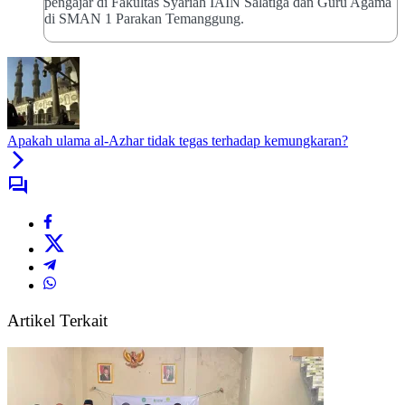
pengajar di Fakultas Syariah IAIN Salatiga dan Guru Agama
di SMAN 1 Parakan Temanggung.
Apakah ulama al-Azhar tidak tegas terhadap kemungkaran?
Artikel Terkait