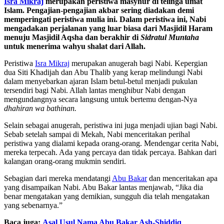
Isra Mikraj
merupakan peristiwa masyhur di telinga umat
Islam. Pengajian-pengajian akbar sering diadakan demi
memperingati peristiwa mulia ini. Dalam peristiwa ini, Nabi
mengadakan perjalanan yang luar biasa dari Masjidil Haram
menuju Masjidil Aqsha dan berakhir di
Sidratul Muntaha
untuk menerima wahyu shalat dari Allah.
Peristiwa
Isra Mikraj
merupakan anugerah bagi Nabi. Kepergian
dua Siti Khadijah dan Abu Thalib yang kerap melindungi Nabi
dalam menyebarkan ajaran Islam betul-betul menjadi pukulan
tersendiri bagi Nabi. Allah lantas menghibur Nabi dengan
mengundangnya secara langsung untuk bertemu dengan-Nya
dhahiran wa bathinan.
Selain sebagai anugerah, peristiwa ini juga menjadi ujian bagi Nabi.
Sebab setelah sampai di Mekah, Nabi menceritakan perihal
peristiwa yang dialami kepada orang-orang. Mendengar cerita Nabi,
mereka terpecah. Ada yang percaya dan tidak percaya. Bahkan dari
kalangan orang-orang mukmin sendiri.
Sebagian dari mereka mendatangi
Abu Bakar
dan menceritakan apa
yang disampaikan Nabi. Abu Bakar lantas menjawab, “Jika dia
benar mengatakan yang demikian, sungguh dia telah mengatakan
yang sebenarnya.”
Baca juga:
Asal Usul Nama Abu Bakar Ash-Shiddiq