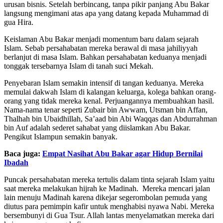
urusan bisnis. Setelah berbincang, tanpa pikir panjang Abu Bakar
langsung mengimani atas apa yang datang kepada Muhammad di
gua Hira.
Keislaman Abu Bakar menjadi momentum baru dalam sejarah
Islam. Sebab persahabatan mereka berawal di masa jahiliyyah
berlanjut di masa Islam. Bahkan persahabatan keduanya menjadi
tonggak tersebarnya Islam di tanah suci Mekah.
Penyebaran Islam semakin intensif di tangan keduanya. Mereka
memulai dakwah Islam di kalangan keluarga, kolega bahkan orang-
orang yang tidak mereka kenal. Perjuangannya membuahkan hasil.
Nama-nama tenar seperti Zubair bin Awwam, Utsman bin Affan,
Thalhah bin Ubaidhillah, Sa’aad bin Abi Waqqas dan Abdurrahman
bin Auf adalah sederet sahabat yang diislamkan Abu Bakar.
Pengikut Islampun semakin banyak.
Baca juga:
Empat Nasihat Abu Bakar agar Hidup Bernilai
Ibadah
Puncak persahabatan mereka tertulis dalam tinta sejarah Islam yaitu
saat mereka melakukan hijrah ke Madinah. Mereka mencari jalan
lain menuju Madinah karena dikejar segerombolan pemuda yang
diutus para pemimpin kafir untuk menghabisi nyawa Nabi. Mereka
bersembunyi di Gua Tsur. Allah lantas menyelamatkan mereka dari