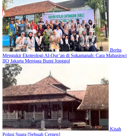
Berita
Mengukir Ekoteologi Al-Qur’an di Sukamanah: Cara Mahasiswi
IIQ Jakarta Menjaga Bumi Jonggol
Kisah
Polusi Suara [Sebuah Cerpen]