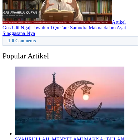
Artikel
Gus Ulil Ngaji Jawahirul Qur’an: Samudra Makna dalam Ayat
Singgasana-Nya
0
Comments
Popular Artikel
SYAHRULLAH: MENYELAMI MAKNA “BULAN