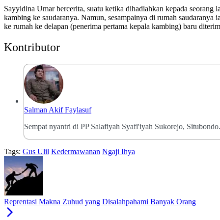
Sayyidina Umar bercerita, suatu ketika dihadiahkan kepada seorang la
kambing ke saudaranya. Namun, sesampainya di rumah saudaranya ia
ke rumah ke delapan (penerima pertama kepala kambing) baru diteri
Kontributor
Salman Akif Faylasuf
Sempat nyantri di PP Salafiyah Syafi'iyah Sukorejo, Situbondo.
Tags:
Gus Ulil
Kedermawanan
Ngaji Ihya
Reprentasi Makna Zuhud yang Disalahpahami Banyak Orang