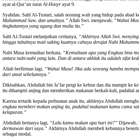
ayat al-Qur’an surat
Al-Hasyr
ayat 9.
Syahdan. Sahl Al-Tustari, salah seorang wali yang hidup pada abad k
Muhammad Saw. dan umatnya.”
Allah Swt. menjawab,
“Wahai Musa
tingkatannya yang agung dan mulia itu.”
Sahl Al-Tustari melanjutkan ceritanya,
“Akhirnya Allah Swt. menyin
hingga tubuhnya mati saking kuatnya cahaya derajat Nabi Muhamm
Nabi Musa kemudian berkata,
“Kemuliaan apa yang Engkau bisa m
antara nabi-nabi yang lain. Dan di antara akhlak itu adalah sifat 
Allah berfirman lagi,
“Wahai Musa! Jika ada seorang hamba mempuny
dari umat sebelumnya.”
Dikisahkan, Abdullah bin Ja’far pergi ke kebun dan dia mampir ke ke
itu dihampiri anjing dan memberikan makanan berkali-kali, padahal a
Karena tertarik kepada perbuatan anak itu, akhirnya Abdullah mengh
engkau memberi makan anjing itu, padahal makanan kamu cuma sat
kelaparan.”
Abdullah bertanya lagi,
“Lalu kamu makan apa hari ini?”
Dijawab,
dermawan dari saya.”
Akhirnya Abdullah membeli kebunnya beserta 
sebagai modal.