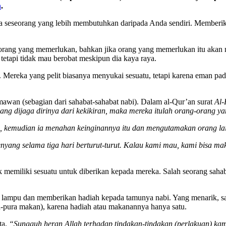
n
.
ada seseorang yang lebih membutuhkan daripada Anda sendiri. Member
rang yang memerlukan, bahkan jika orang yang memerlukan itu akan men
t tetapi tidak mau berobat meskipun dia kaya raya.
pol. Mereka yang pelit biasanya menyukai sesuatu, tetapi karena eman 
awan (sebagian dari sahabat-sahabat nabi). Dalam al-Qur’an surat
Al-
ang dijaga dirinya dari kekikiran, maka mereka itulah orang-orang ya
u, kemudian ia menahan keinginannya itu dan mengutamakan orang la
nyang selama tiga hari berturut-turut. Kalau kami mau, kami bisa ma
k memiliki sesuatu untuk diberikan kepada mereka. Salah seorang saha
an lampu dan memberikan hadiah kepada tamunya nabi. Yang menarik, 
-pura makan), karena hadiah atau makanannya hanya satu.
ta,
“Sungguh heran Allah terhadap tindakan-tindakan (perlakuan) ka