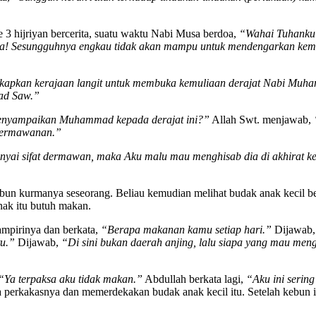
e 3 hijriyan bercerita, suatu waktu Nabi Musa berdoa,
“Wahai Tuhanku! 
! Sesungguhnya engkau tidak akan mampu untuk mendengarkan kemu
gkapkan kerajaan langit untuk membuka kemuliaan derajat Nabi Muha
ad Saw.”
enyampaikan Muhammad kepada derajat ini?”
Allah Swt. menjawab,
kedermawanan.”
ai sifat dermawan, maka Aku malu mau menghisab dia di akhirat ke
bun kurmanya seseorang. Beliau kemudian melihat budak anak kecil ber
nak itu butuh makan.
ampirinya dan berkata,
“Berapa makanan kamu setiap hari.”
Dijawab
u.”
Dijawab,
“Di sini bukan daerah anjing, lalu siapa yang mau meng
“Ya terpaksa aku tidak makan.”
Abdullah berkata lagi,
“Aku ini sering
perkakasnya dan memerdekakan budak anak kecil itu. Setelah kebun i