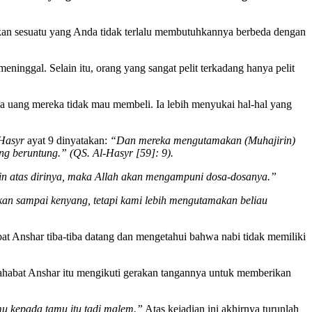
ikan sesuatu yang Anda tidak terlalu membutuhkannya berbeda dengan
inggal. Selain itu, orang yang sangat pelit terkadang hanya pelit
pada uang mereka tidak mau membeli. Ia lebih menyukai hal-hal yang
Hasyr
ayat 9 dinyatakan:
“Dan mereka mengutamakan (Muhajirin)
ng beruntung.” (QS. Al-Hasyr [59]: 9).
in atas dirinya, maka Allah akan mengampuni dosa-dosanya.”
kan sampai kenyang, tetapi kami lebih mengutamakan beliau
bat Anshar tiba-tiba datang dan mengetahui bahwa nabi tidak memiliki
sahabat Anshar itu mengikuti gerakan tangannya untuk memberikan
mu kepada tamu itu tadi malem.”
Atas kejadian ini akhirnya turunlah