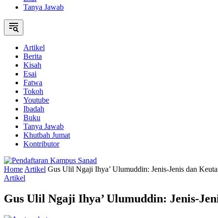
Tanya Jawab
Artikel
Berita
Kisah
Esai
Fatwa
Tokoh
Youtube
Ibadah
Buku
Tanya Jawab
Khutbah Jumat
Kontributor
Home
Artikel
Gus Ulil Ngaji Ihya’ Ulumuddin: Jenis-Jenis dan Ke
Artikel
Gus Ulil Ngaji Ihya’ Ulumuddin: Jenis-