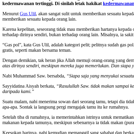
kedermawanan tertinggi. Di sinilah letak hakikat
kedermawana
Menurut
Gus Ulil
, akan sangat sulit untuk memberikan sesuatu kep
memberikan sesuatu kepada orang lain.
Karena kepelitan, seseorang tidak mau memberikan hartanya kepada o
terhadap dirinya sendiri, bukan terhadap orang lain. Misalnya, ia saki
“Gas pol”, kata Gus Ulil, adalah kategori pelit; pelitnya sudah gas 
gratis, seperti makan bersama teman.
Dengan demikian, tak heran jika Allah memuji orang-orang yang derm
atas dirinya sendiri, meskipun mereka juga memerlukan. Dan siapa y
Nabi Muhammad Saw. bersabda,
“Siapa saja yang menyukai sesuat
Sayyidatina Aisyah berkata,
“Rasulullah Saw. tidak makan sampai ke
daripada kami.”
Suatu malam, nabi menerima sowan dari seorang tamu, tetapi dia tida
apa-apa. Sontak ia langsung pergi mengajak tamu itu ke rumahnya.
Setelah tiba di rumahnya, ia memerintahkan istrinya untuk mematik
makanan kepada tamunya, meskipun sebenarnya ia tidak makan (pura
Keesokan harinya, nabi kemudian memanggil sang sahabat dan berka