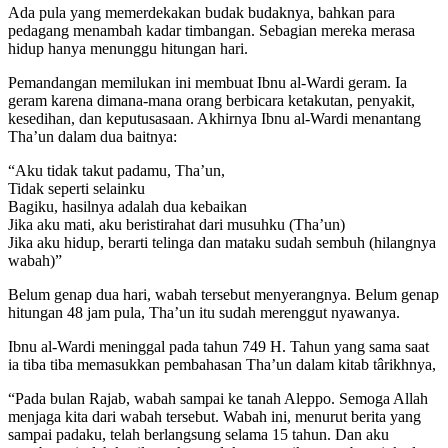
Ada pula yang memerdekakan budak budaknya, bahkan para
pedagang menambah kadar timbangan. Sebagian mereka merasa
hidup hanya menunggu hitungan hari.
Pemandangan memilukan ini membuat Ibnu al-Wardi geram. Ia
geram karena dimana-mana orang berbicara ketakutan, penyakit,
kesedihan, dan keputusasaan. Akhirnya Ibnu al-Wardi menantang
Tha’un dalam dua baitnya:
“Aku tidak takut padamu, Tha’un,
Tidak seperti selainku
Bagiku, hasilnya adalah dua kebaikan
Jika aku mati, aku beristirahat dari musuhku (Tha’un)
Jika aku hidup, berarti telinga dan mataku sudah sembuh (hilangnya
wabah)”
Belum genap dua hari, wabah tersebut menyerangnya. Belum genap
hitungan 48 jam pula, Tha’un itu sudah merenggut nyawanya.
Ibnu al-Wardi meninggal pada tahun 749 H. Tahun yang sama saat
ia tiba tiba memasukkan pembahasan Tha’un dalam kitab târikhnya,
“Pada bulan Rajab, wabah sampai ke tanah Aleppo. Semoga Allah
menjaga kita dari wabah tersebut. Wabah ini, menurut berita yang
sampai padaku, telah berlangsung selama 15 tahun. Dan aku