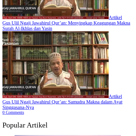
Artikel
Gus Ulil Ngaji Jawahirul Qur’an: Menyingkap Keagungan Makna
Surah Al-Ikhlas dan Yasin
Artikel
Gus Ulil Ngaji Jawahirul Qur’an: Samudra Makna dalam Ayat
Singgasana-Nya
0
Comments
Popular Artikel