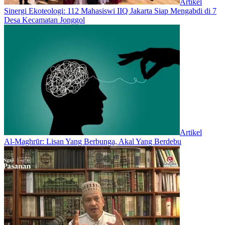
Artikel
‎Sinergi Ekoteologi: 112 Mahasiswi IIQ Jakarta Siap Mengabdi di 7
Desa Kecamatan Jonggol
Artikel
Al-Maghrūr: Lisan Yang Berbunga, Akal Yang Berdebu