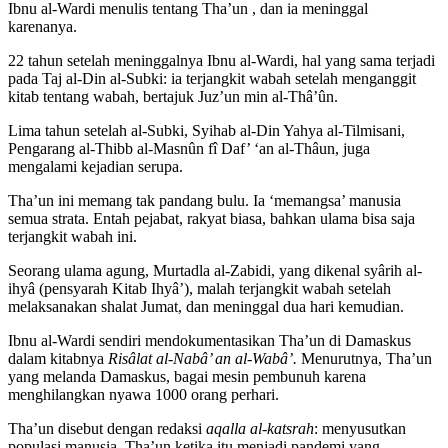
Ibnu al-Wardi menulis tentang Tha’un , dan ia meninggal
karenanya.
22 tahun setelah meninggalnya Ibnu al-Wardi, hal yang sama terjadi
pada Taj al-Din al-Subki: ia terjangkit wabah setelah menganggit
kitab tentang wabah, bertajuk Juz’un min al-Thâ’ûn.
Lima tahun setelah al-Subki, Syihab al-Din Yahya al-Tilmisani,
Pengarang al-Thibb al-Masnûn fî Daf’ ‘an al-Thâun, juga
mengalami kejadian serupa.
Tha’un ini memang tak pandang bulu. Ia ‘memangsa’ manusia
semua strata. Entah pejabat, rakyat biasa, bahkan ulama bisa saja
terjangkit wabah ini.
Seorang ulama agung, Murtadla al-Zabidi, yang dikenal syârih al-
ihyâ (pensyarah Kitab Ihyâ’), malah terjangkit wabah setelah
melaksanakan shalat Jumat, dan meninggal dua hari kemudian.
Ibnu al-Wardi sendiri mendokumentasikan Tha’un di Damaskus
dalam kitabnya
Risâlat al-Nabâ’ an al-Wabâ’.
Menurutnya, Tha’un
yang melanda Damaskus, bagai mesin pembunuh karena
menghilangkan nyawa 1000 orang perhari.
Tha’un disebut dengan redaksi
aqalla al-katsrah
: menyusutkan
populasi manusia. Tha’un ketika itu menjadi pandemi yang