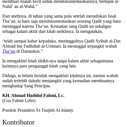
membuat risalah kecil untuk mendokumentasikannya, bertajuk al-
Nabâ’ an al-Wabâ.”
Dan anehnya, di tahun yang sama pula setelah menuliskan fasal
Tha’un, ia baru saja mendokumentasikan seorang Qadli yang baru
meninggal karena Tha’un. Kematian sang Qadli ini sekaligus
sebagai kalam akhir dari kitab tarikhnya. Ia mengatakan,
“telah sampai kabar kepadaku, meninggalnya Qadli Syihab al-Din
Ahmad bin Fadlullah al-Ummari. Ia meninggal terjangkit wabah
Tha’un
di Damaskus.”
Ia mengakhiri kitab târikh-nya tanpa kalam akhir sebagaimana
lazimnya para penganggit kitab yang lain.
Diduga, ia belum hendak mengakhiri kitabnya ini, namun wabah
sudah terlebih dahulu menjangkit yang kemudian membuatnya
menghadap Sang Pencipta.
KH. Ahmad Hadidul Fahmi, Lc.
(Gus Fahmi Leler)
Pondok Pesantren At-Taujieh Al-Islamy
Kontributor