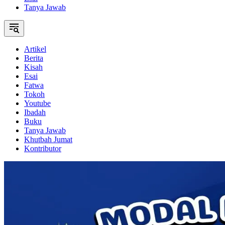
Tanya Jawab
Artikel
Berita
Kisah
Esai
Fatwa
Tokoh
Youtube
Ibadah
Buku
Tanya Jawab
Khutbah Jumat
Kontributor