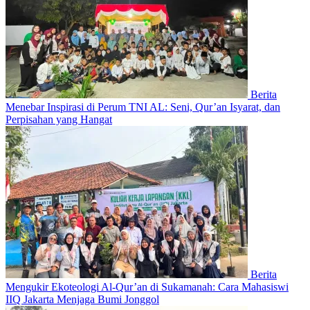
Berita
Menebar Inspirasi di Perum TNI AL: Seni, Qur’an Isyarat, dan
Perpisahan yang Hangat
Berita
Mengukir Ekoteologi Al-Qur’an di Sukamanah: Cara Mahasiswi
IIQ Jakarta Menjaga Bumi Jonggol