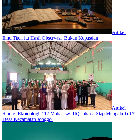
Artikel
Ilmu Titen itu Hasil Observasi, Bukan Kepastian
Artikel
‎Sinergi Ekoteologi: 112 Mahasiswi IIQ Jakarta Siap Mengabdi di 7
Desa Kecamatan Jonggol