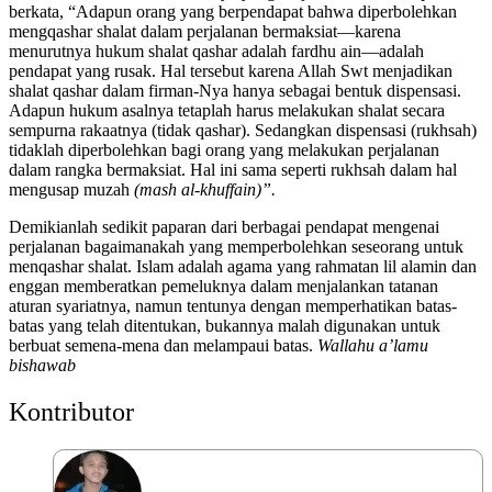
berkata, “Adapun orang yang berpendapat bahwa diperbolehkan
mengqashar shalat dalam perjalanan bermaksiat—karena
menurutnya hukum shalat qashar adalah fardhu ain—adalah
pendapat yang rusak. Hal tersebut karena Allah Swt menjadikan
shalat qashar dalam firman-Nya hanya sebagai bentuk dispensasi.
Adapun hukum asalnya tetaplah harus melakukan shalat secara
sempurna rakaatnya (tidak qashar). Sedangkan dispensasi (rukhsah)
tidaklah diperbolehkan bagi orang yang melakukan perjalanan
dalam rangka bermaksiat. Hal ini sama seperti rukhsah dalam hal
mengusap muzah
(mash al-khuffain)”.
Demikianlah sedikit paparan dari berbagai pendapat mengenai
perjalanan bagaimanakah yang memperbolehkan seseorang untuk
menqashar shalat. Islam adalah agama yang rahmatan lil alamin dan
enggan memberatkan pemeluknya dalam menjalankan tatanan
aturan syariatnya, namun tentunya dengan memperhatikan batas-
batas yang telah ditentukan, bukannya malah digunakan untuk
berbuat semena-mena dan melampaui batas.
Wallahu a’lamu
bishawab
Kontributor