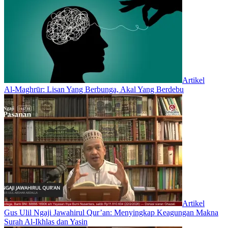
Artikel
Al-Maghrūr: Lisan Yang Berbunga, Akal Yang Berdebu
Artikel
Gus Ulil Ngaji Jawahirul Qur’an: Menyingkap Keagungan Makna
Surah Al-Ikhlas dan Yasin