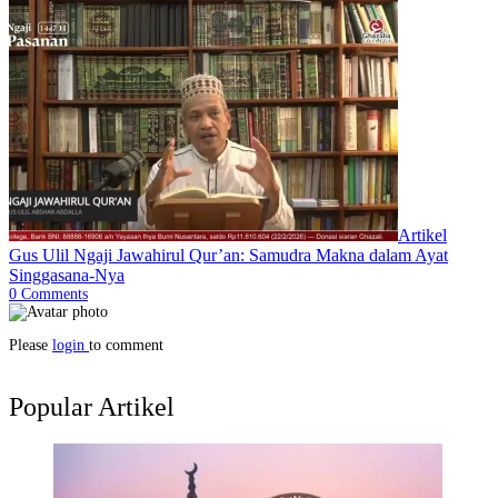
Artikel
Gus Ulil Ngaji Jawahirul Qur’an: Samudra Makna dalam Ayat
Singgasana-Nya
0
Comments
Please
login
to comment
Popular Artikel