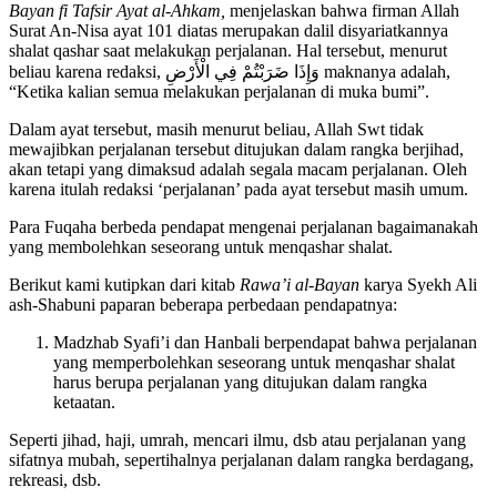
Bayan fi Tafsir Ayat al-Ahkam,
menjelaskan bahwa firman Allah
Surat An-Nisa ayat 101 diatas merupakan dalil disyariatkannya
shalat qashar saat melakukan perjalanan. Hal tersebut, menurut
beliau karena redaksi,
وَإِذَا ضَرَبْتُمْ فِي الْأَرْضِ
maknanya adalah,
“Ketika kalian semua melakukan perjalanan di muka bumi”.
Dalam ayat tersebut, masih menurut beliau, Allah Swt tidak
mewajibkan perjalanan tersebut ditujukan dalam rangka berjihad,
akan tetapi yang dimaksud adalah segala macam perjalanan. Oleh
karena itulah redaksi ‘perjalanan’ pada ayat tersebut masih umum.
Para Fuqaha berbeda pendapat mengenai perjalanan bagaimanakah
yang membolehkan seseorang untuk menqashar shalat.
Berikut kami kutipkan dari kitab
Rawa’i al-Bayan
karya Syekh Ali
ash-Shabuni paparan beberapa perbedaan pendapatnya:
Madzhab Syafi’i dan Hanbali berpendapat bahwa perjalanan
yang memperbolehkan seseorang untuk menqashar shalat
harus berupa perjalanan yang ditujukan dalam rangka
ketaatan.
Seperti jihad, haji, umrah, mencari ilmu, dsb atau perjalanan yang
sifatnya mubah, sepertihalnya perjalanan dalam rangka berdagang,
rekreasi, dsb.