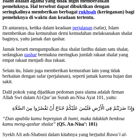
Islam adalah agama yang tidak ingin memberatkan
pemeluknya. Hal tersebut dapat dibuktikan dengan
seringkalinya memberikan berbagai
rukhsah
(keringanan) bagi
pemeluknya di waktu dan keadaan tertentu.
Di antaranya, ketika dalam keadaan
perjalanan
(
safar
),
Islam
memberikan dua kemurahan demi kemudahan melaksanakan shalat
baginya, yaitu jamak dan qashar.
Jamak berarti mengumpulkan dua shalat fardhu dalam satu shalat,
sedangkan
qashar
bermakna meringkas jumlah rakaat shalat yang
empat rakaat menjadi dua rakaat.
Selain itu, Islam juga memberikan kemurahan lain yang tidak
berkaitan dengan safar (perjalanan), seperti jamak karena hujan dan
sakit.
Dalil pokok yang dijadikan pedoman para ulama adalah firman
Allah Swt dalam Al-Qur’an Surah an-Nisa Ayat 101, yaitu:
وَإِذَا ضَرَبْتُمْ فِي الْأَرْضِ فَلَيْسَ عَلَيْكُمْ جُنَاحٌ أَنْ تَقْصُرُوا مِنَ الصَّلَاةِ
“Dan apabila kamu bepergian di bumi, maka tidaklah berdosa
kamu meng-qashar shalat”
(QS. An-Nisa’: 101)
Syekh Ali ash-Shabuni dalam kitabnya yang berjudul
Rawa’i al-