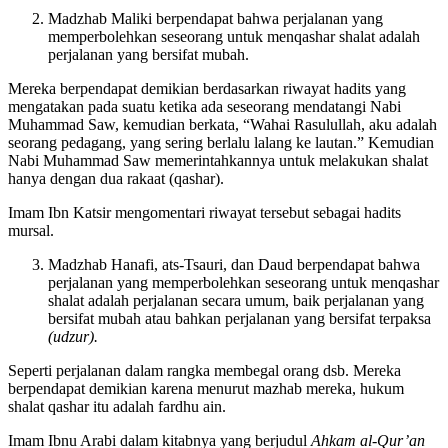
Madzhab Maliki berpendapat bahwa perjalanan yang
memperbolehkan seseorang untuk menqashar shalat adalah
perjalanan yang bersifat mubah.
Mereka berpendapat demikian berdasarkan riwayat hadits yang
mengatakan pada suatu ketika ada seseorang mendatangi Nabi
Muhammad Saw, kemudian berkata, “Wahai Rasulullah, aku adalah
seorang pedagang, yang sering berlalu lalang ke lautan.” Kemudian
Nabi Muhammad Saw memerintahkannya untuk melakukan shalat
hanya dengan dua rakaat (qashar).
Imam Ibn Katsir mengomentari riwayat tersebut sebagai hadits
mursal.
Madzhab Hanafi, ats-Tsauri, dan Daud berpendapat bahwa
perjalanan yang memperbolehkan seseorang untuk menqashar
shalat adalah perjalanan secara umum, baik perjalanan yang
bersifat mubah atau bahkan perjalanan yang bersifat terpaksa
(udzur).
Seperti perjalanan dalam rangka membegal orang dsb. Mereka
berpendapat demikian karena menurut mazhab mereka, hukum
shalat qashar itu adalah fardhu ain.
Imam Ibnu Arabi dalam kitabnya yang berjudul
Ahkam al-Qur’an