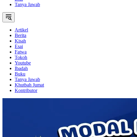
Tanya Jawab
Artikel
Berita
Kisah
Esai
Fatwa
Tokoh
Youtube
Ibadah
Buku
Tanya Jawab
Khutbah Jumat
Kontributor