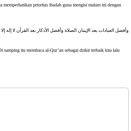
a memperhatikan prioritas ibadah guna mengisi malam ini dengan
وأفضل العبادات بعد الإيمان الصلاة وأفضل الأذكار بعد القرآن لا إله إلا ا
i samping itu membaca al-Qur’an sebagai dzikir terbaik kita lalu