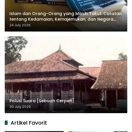
Islam dan Orang-Orang yang Masih Takut: Catatan
tentang Kedamaian, Kemajemukan, dan Negara
dalam Pemikiran Masykuri Abdillah
24 July 2026
Polusi Suara [Sebuah Cerpen]
30 July 2026
Artikel Favorit