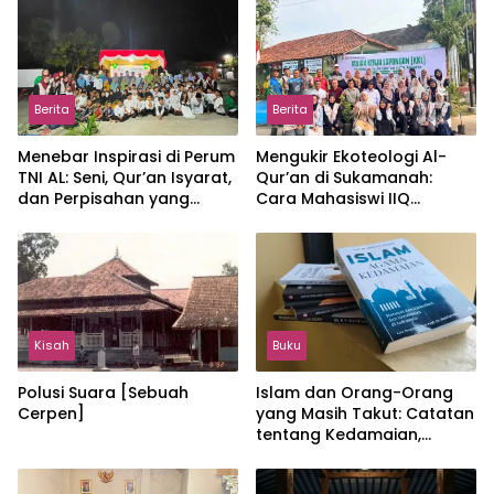
Berita
Berita
Menebar Inspirasi di Perum
Mengukir Ekoteologi Al-
TNI AL: Seni, Qur’an Isyarat,
Qur’an di Sukamanah:
dan Perpisahan yang
Cara Mahasiswi IIQ
Hangat
Jakarta Menjaga Bumi
Jonggol
Kisah
Buku
Polusi Suara [Sebuah
Islam dan Orang-Orang
Cerpen]
yang Masih Takut: Catatan
tentang Kedamaian,
Kemajemukan, dan Negara
dalam Pemikiran Masykuri