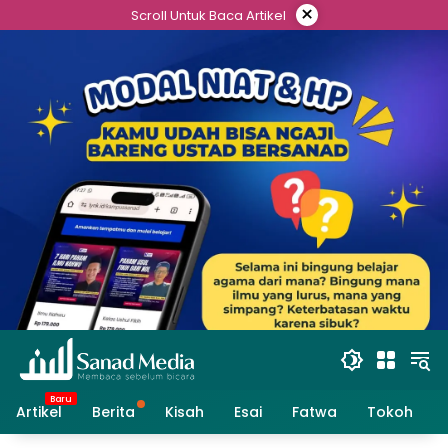
Skip
×
Scroll Untuk Baca Artikel
to
content
Artikel
Berita
Kisah
Esai
Fatwa
Tokoh