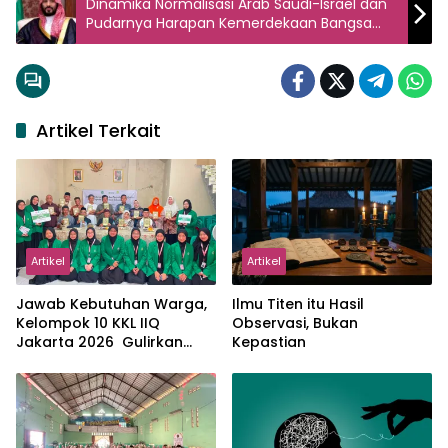
Dinamika Normalisasi Arab Saudi-Israel dan
Pudarnya Harapan Kemerdekaan Bangsa
Palestina
Artikel Terkait
Artikel
Artikel
Jawab Kebutuhan Warga,
Ilmu Titen itu Hasil
Kelompok 10 KKL IIQ
Observasi, Bukan
Jakarta 2026 Gulirkan
Kepastian
Proker Wakaf Al-Qur’an di
Sukamanah