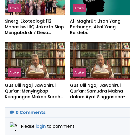
Artikel
Artikel
‎Sinergi Ekoteologi: 112
Al-Maghrūr: Lisan Yang
Mahasiswi IIQ Jakarta Siap
Berbunga, Akal Yang
Mengabdi di 7 Desa
Berdebu
Kecamatan Jonggol
Artikel
Artikel
Gus Ulil Ngaji Jawahirul
Gus Ulil Ngaji Jawahirul
Qur’an: Menyingkap
Qur’an: Samudra Makna
Keagungan Makna Surah
dalam Ayat Singgasana-
Al-Ikhlas dan Yasin
Nya
0
Comments
Please
login
to comment