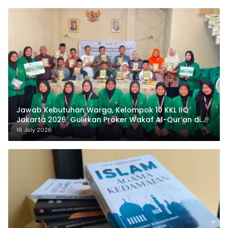
Jawab Kebutuhan Warga, Kelompok 10 KKL IIQ
Jakarta 2026 Gulirkan Proker Wakaf Al-Qur’an di
Sukamanah
16 July 2026