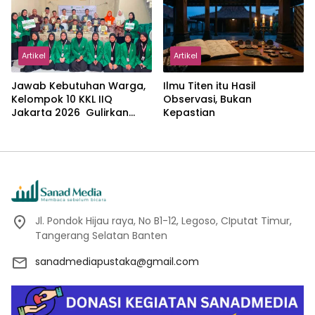
Abdillah
Artikel
Artikel
Jawab Kebutuhan Warga,
Ilmu Titen itu Hasil
Kelompok 10 KKL IIQ
Observasi, Bukan
Jakarta 2026 Gulirkan
Kepastian
Proker Wakaf Al-Qur’an di
Sukamanah
Jl. Pondok Hijau raya, No B1-12, Legoso, CIputat Timur,
Tangerang Selatan Banten
sanadmediapustaka@gmail.com