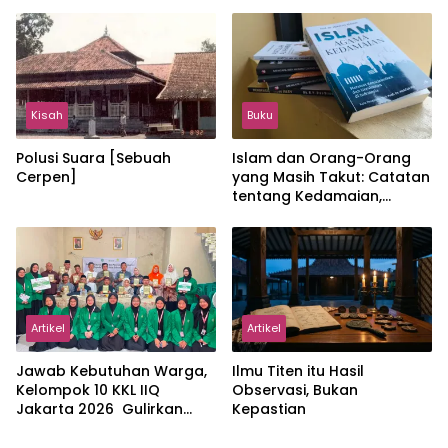
Hangat
Jakarta Menjaga Bumi
Jonggol
Kisah
Buku
Polusi Suara [Sebuah
Islam dan Orang-Orang
Cerpen]
yang Masih Takut: Catatan
tentang Kedamaian,
Kemajemukan, dan Negara
dalam Pemikiran Masykuri
Abdillah
Artikel
Artikel
Jawab Kebutuhan Warga,
Ilmu Titen itu Hasil
Kelompok 10 KKL IIQ
Observasi, Bukan
Jakarta 2026 Gulirkan
Kepastian
Proker Wakaf Al-Qur’an di
Sukamanah