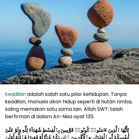
Keadilan
adalah salah satu pilar kehidupan. Tanpa
keadilan, manusia akan hidup seperti di hutan rimba,
saling memakan satu sama lain. Allah SWT. telah
berfirman di dalam An-Nisa ayat 135:
يَٰٓأَيُّهَا ٱلَّذِينَ ءَامَنُوا۟ كُونُوا۟ قَوَّٰمِينَ بِٱلْقِسْطِ شُهَدَآءَ لِلَّهِ وَلَوْ عَلَىٰٓ
أَنفُسِكُمْ أَوِ ٱلْوَٰلِدَيْنِ وَٱلْأَقْرَبِينَ ۚ إِن يَكُنْ غَنِيًّا أَوْ فَقِيرًا فَٱللَّهُ أَوْلَىٰ