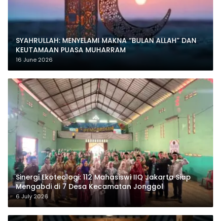
SYAHRULLAH: MENYELAMI MAKNA “BULAN ALLAH” DAN
KEUTAMAAN PUASA MUHARRAM
16 June 2026
‎Sinergi Ekoteologi: 112 Mahasiswi IIQ Jakarta Siap
Mengabdi di 7 Desa Kecamatan Jonggol
6 July 2026