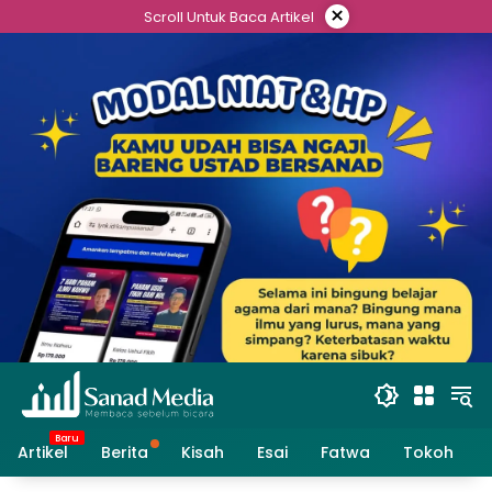
Skip
×
Scroll Untuk Baca Artikel
to
content
Artikel
Berita
Kisah
Esai
Fatwa
Tokoh