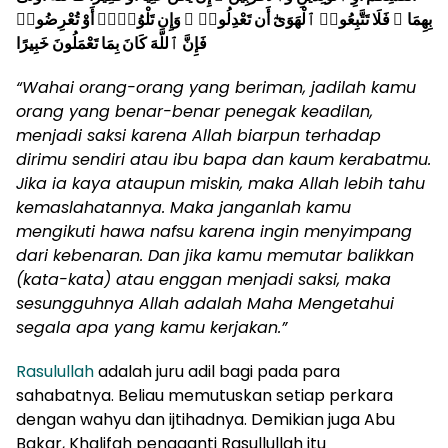
بِهِمَا ۖ فَلَا تَتَّبِعُوا۟ ٱلْهَوَىٰٓ أَن تَعْدِلُوا۟ ۚ وَإِن تَلْوُۥٓا۟ أَوْ تُعْرِضُوا۟
فَإِنَّ ٱللَّهَ كَانَ بِمَا تَعْمَلُونَ خَبِيرًا
“Wahai orang-orang yang beriman, jadilah kamu
orang yang benar-benar penegak keadilan,
menjadi saksi karena Allah biarpun terhadap
dirimu sendiri atau ibu bapa dan kaum kerabatmu.
Jika ia kaya ataupun miskin, maka Allah lebih tahu
kemaslahatannya. Maka janganlah kamu
mengikuti hawa nafsu karena ingin menyimpang
dari kebenaran. Dan jika kamu memutar balikkan
(kata-kata) atau enggan menjadi saksi, maka
sesungguhnya Allah adalah Maha Mengetahui
segala apa yang kamu kerjakan.”
Rasulullah
adalah juru adil bagi pada para
sahabatnya. Beliau memutuskan setiap perkara
dengan wahyu dan ijtihadnya. Demikian juga Abu
Bakar, Khalifah pengganti Rasullullah itu