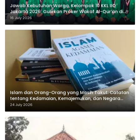
Jawab Kebutuhan Warga, Kelompok 10 KKL IIQ
Jakarta 2026 Gulirkan Proker Wakaf Al-Qur’an di
Sukamanah
16 July 2026
Islam dan Orang-Orang yang Masih Takut: Catatan
tentang Kedamaian, Kemajemukan, dan Negara
dalam Pemikiran Masykuri Abdillah
24 July 2026