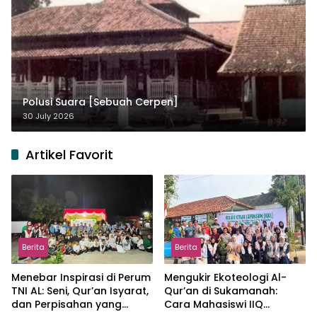
Polusi Suara [Sebuah Cerpen]
30 July 2026
Artikel Favorit
Berita
Berita
Menebar Inspirasi di Perum
Mengukir Ekoteologi Al-
TNI AL: Seni, Qur’an Isyarat,
Qur’an di Sukamanah:
dan Perpisahan yang
Cara Mahasiswi IIQ