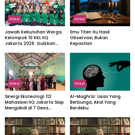
Artikel
Artikel
Jawab Kebutuhan Warga,
Ilmu Titen itu Hasil
Kelompok 10 KKL IIQ
Observasi, Bukan
Jakarta 2026 Gulirkan
Kepastian
Proker Wakaf Al-Qur’an di
Sukamanah
Artikel
Artikel
‎Sinergi Ekoteologi: 112
Al-Maghrūr: Lisan Yang
Mahasiswi IIQ Jakarta Siap
Berbunga, Akal Yang
Mengabdi di 7 Desa
Berdebu
Kecamatan Jonggol