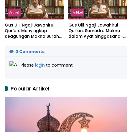
Artikel
Artikel
Gus Ulil Ngaji Jawahirul
Gus Ulil Ngaji Jawahirul
Qur’an: Menyingkap
Qur’an: Samudra Makna
Keagungan Makna Surah
dalam Ayat Singgasana-
Al-Ikhlas dan Yasin
Nya
0
Comments
Please
login
to comment
Popular Artikel