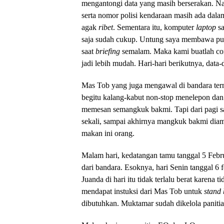
mengantongi data yang masih berserakan. N
serta nomor polisi kendaraan masih ada dala
agak
ribet
. Sementara itu, komputer
laptop
sa
saja sudah cukup. Untung saya membawa pulp
saat
briefing
semalam. Maka kami buatlah core
jadi lebih mudah. Hari-hari berikutnya, data-d
Mas Tob yang juga mengawal di bandara ter
begitu kalang-kabut non-stop menelepon dan 
memesan semangkuk bakmi. Tapi dari pagi sa
sekali, sampai akhirnya mangkuk bakmi diamb
makan ini orang.
Malam hari, kedatangan tamu tanggal 5 Febru
dari bandara. Esoknya, hari Senin tanggal 6
Juanda di hari itu tidak terlalu berat karena
mendapat instuksi dari Mas Tob untuk
stand
dibutuhkan. Muktamar sudah dikelola paniti