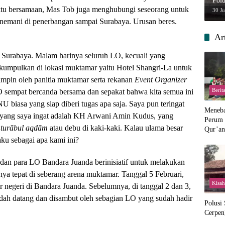
Polu
aktu bersamaan, Mas Tob juga menghubungi seseorang untuk
30 J
emani di penerbangan sampai Surabaya. Urusan beres.
Ar
di Surabaya. Malam harinya seluruh LO, kecuali yang
ikumpulkan di lokasi muktamar yaitu Hotel Shangri-La untuk
mpin oleh panitia muktamar serta rekanan
Event Organizer
Berit
LO sempat bercanda bersama dan sepakat bahwa kita semua ini
U biasa yang siap diberi tugas apa saja. Saya pun teringat
Menebar
k yang saya ingat adalah KH Arwani Amin Kudus, yang
Perum 
i
turābul aqdām
atau debu di kaki-kaki. Kalau ulama besar
Qur’an 
Perpis
ku sebagai apa kami ini?
 dan para LO Bandara Juanda berinisiatif untuk melakukan
nya tepat di seberang arena muktamar. Tanggal 5 Februari,
Kisah
 negeri di Bandara Juanda. Sebelumnya, di tanggal 2 dan 3,
sudah datang dan disambut oleh sebagian LO yang sudah hadir
Polusi
Cerpen