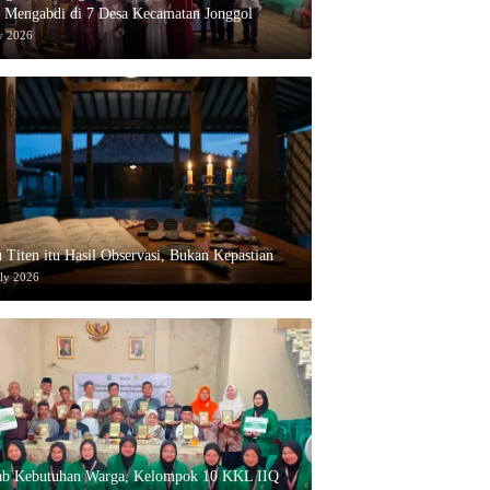
 Mengabdi di 7 Desa Kecamatan Jonggol
y 2026
 Titen itu Hasil Observasi, Bukan Kepastian
uly 2026
ab Kebutuhan Warga, Kelompok 10 KKL IIQ