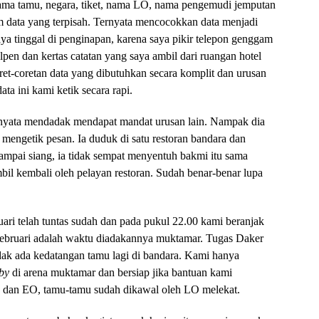
ama tamu, negara, tiket, nama LO, nama pengemudi jemputan
m data yang terpisah. Ternyata mencocokkan data menjadi
ya tinggal di penginapan, karena saya pikir telepon genggam
en dan kertas catatan yang saya ambil dari ruangan hotel
t-coretan data yang dibutuhkan secara komplit dan urusan
ata ini kami ketik secara rapi.
nyata mendadak mendapat mandat urusan lain. Nampak dia
mengetik pesan. Ia duduk di satu restoran bandara dan
mpai siang, ia tidak sempat menyentuh bakmi itu sama
il kembali oleh pelayan restoran. Sudah benar-benar lupa
ari telah tuntas sudah dan pada pukul 22.00 kami beranjak
 februari adalah waktu diadakannya muktamar. Tugas Daker
 tidak ada kedatangan tamu lagi di bandara. Kami hanya
 by
di arena muktamar dan bersiap jika bantuan kami
a dan EO, tamu-tamu sudah dikawal oleh LO melekat.