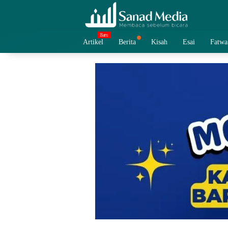
Skip
to
content
Artikel
Berita
Kisah
Esai
Fatwa