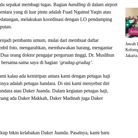
anda sepakat membagi tugas. Bagian
handling
di dalam airport
entara yang di luar pintu adalah Fuad Ngainul Yaqin atau
edatangan, melakukan koordinasi dengan LO pendamping
putan.
Artik
menjadi pembantu umum, mulai dari membuat daftar
Jawab 
mbil foto, mengarahkan, membawakan barang, mengantar
Kelom
Dua orang doktor pengajar perguruan tinggi, Dr. Muslihun
Jakart
Proker
g bersama-sama saya di bagian
‘grudag-grudug’
.
di Suk
kami kalau ada kemiripan antara kami dengan petugas haji
annya adalah petugas bandara. Di sini kami menyebut diri
andara atau Daker Juanda. Dalam kegiatan petugas haji,
 memang ada Daker Makkah, Daker Madinah juga Daker
ukup bikin kelabakan Daker Juanda. Pasalnya, kami baru