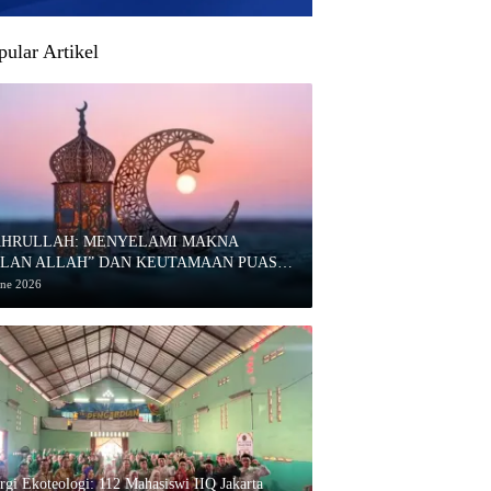
pular Artikel
AHRULLAH: MENYELAMI MAKNA
ULAN ALLAH” DAN KEUTAMAAN PUASA
HARRAM
une 2026
ergi Ekoteologi: 112 Mahasiswi IIQ Jakarta