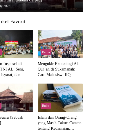
si Suara [Sebuah Cerpen]
uly 2026
tikel Favorit
a
Berita
 Inspirasi di
Mengukir Ekoteologi Al-
TNI AL: Seni,
Qur’an di Sukamanah:
Isyarat, dan
Cara Mahasiswi IIQ
ahan yang Hangat
Jakarta Menjaga Bumi
Jonggol
Buku
 Suara [Sebuah
Islam dan Orang-Orang
]
yang Masih Takut: Catatan
tentang Kedamaian,