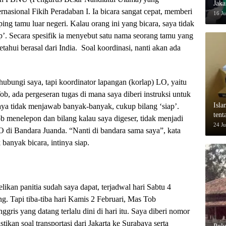
Jaka
nasional Fikih Peradaban I. Ia bicara sangat cepat, memberi
Suk
16 J
ng tamu luar negeri. Kalau orang ini yang bicara, saya tidak
’. Secara spesifik ia menyebut satu nama seorang tamu yang
ahui berasal dari India. Soal koordinasi, nanti akan ada
bungi saya, tapi koordinator lapangan (korlap) LO, yaitu
, ada pergeseran tugas di mana saya diberi instruksi untuk
Isla
aya tidak menjawab banyak-banyak, cukup bilang ‘siap’.
ten
ob menelepon dan bilang kalau saya digeser, tidak menjadi
dala
24 J
di Bandara Juanda. “Nanti di bandara sama saya”, kata
banyak bicara, intinya siap.
likan panitia sudah saya dapat, terjadwal hari Sabtu 4
ng. Tapi tiba-tiba hari Kamis 2 Februari, Mas Tob
gris yang datang terlalu dini di hari itu. Saya diberi nomor
kan soal transportasi dari Jakarta ke Surabaya serta