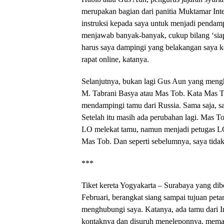
merupakan bagian dari panitia Muktamar Inter
instruksi kepada saya untuk menjadi pendampi
menjawab banyak-banyak, cukup bilang ‘siap
harus saya dampingi yang belakangan saya ket
rapat online, katanya.
Selanjutnya, bukan lagi Gus Aun yang menghu
M. Tabrani Basya atau Mas Tob. Kata Mas Tob
mendampingi tamu dari Russia. Sama saja, s
Setelah itu masih ada perubahan lagi. Mas T
LO melekat tamu, namun menjadi petugas LO 
Mas Tob. Dan seperti sebelumnya, saya tidak 
***
Tiket kereta Yogyakarta – Surabaya yang dibe
Februari, berangkat siang sampai tujuan peta
menghubungi saya. Katanya, ada tamu dari Ing
kontaknya dan disuruh meneleponnya, memasti