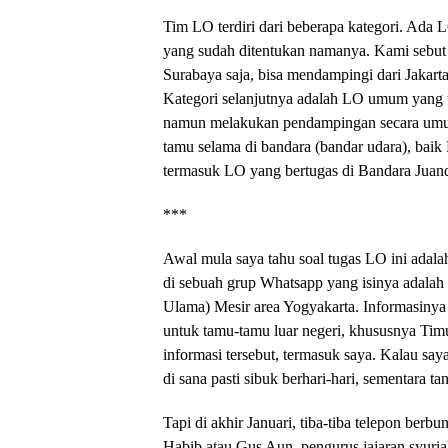
Tim LO terdiri dari beberapa kategori. Ada
yang sudah ditentukan namanya. Kami sebut 
Surabaya saja, bisa mendampingi dari Jakarta
Kategori selanjutnya adalah LO umum yang
namun melakukan pendampingan secara umu
tamu selama di bandara (bandar udara), ba
termasuk LO yang bertugas di Bandara Juan
***
Awal mula saya tahu soal tugas LO ini adalah
di sebuah grup Whatsapp yang isinya adala
Ulama) Mesir area Yogyakarta. Informasinya
untuk tamu-tamu luar negeri, khususnya Tim
informasi tersebut, termasuk saya. Kalau saya
di sana pasti sibuk berhari-hari, sementara t
Tapi di akhir Januari, tiba-tiba telepon ber
Habib atau Gus Aun, pengurus jajaran syur