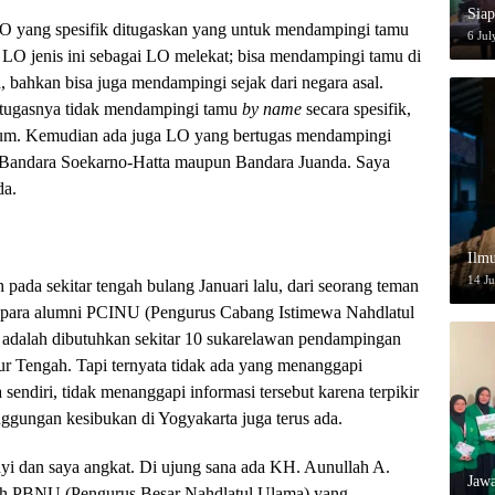
Siap
 LO yang spesifik ditugaskan yang untuk mendampingi tamu
6 Jul
LO jenis ini sebagai LO melekat; bisa mendampingi tamu di
, bahkan bisa juga mendampingi sejak dari negara asal.
 tugasnya tidak mendampingi tamu
by name
secara spesifik,
m. Kemudian ada juga LO yang bertugas mendampingi
ik Bandara Soekarno-Hatta maupun Bandara Juanda. Saya
da.
Ilmu
14 J
 pada sekitar tengah bulang Januari lalu, dari seorang teman
h para alumni PCINU (Pengurus Cabang Istimewa Nahdlatul
 adalah dibutuhkan sekitar 10 sukarelawan pendampingan
ur Tengah. Tapi ternyata tidak ada yang menanggapi
 sendiri, tidak menanggapi informasi tersebut karena terpikir
anggungan kesibukan di Yogyakarta juga terus ada.
bunyi dan saya angkat. Di ujung sana ada KH. Aunullah A.
Jaw
iah PBNU (Pengurus Besar Nahdlatul Ulama) yang