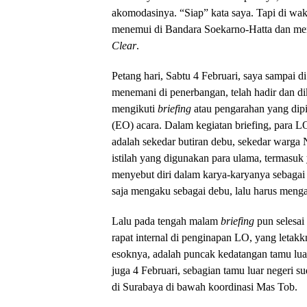
akomodasinya. “Siap” kata saya. Tapi di w
menemui di Bandara Soekarno-Hatta dan men
Clear
.
Petang hari, Sabtu 4 Februari, saya sampai 
menemani di penerbangan, telah hadir dan d
mengikuti
briefing
atau pengarahan yang dipi
(EO) acara. Dalam kegiatan briefing, para 
adalah sekedar butiran debu, sekedar warga N
istilah yang digunakan para ulama, termasu
menyebut diri dalam karya-karyanya sebaga
saja mengaku sebagai debu, lalu harus menga
Lalu pada tengah malam
briefing
pun selesai
rapat internal di penginapan LO, yang letakk
esoknya, adalah puncak kedatangan tamu luar
juga 4 Februari, sebagian tamu luar negeri 
di Surabaya di bawah koordinasi Mas Tob.