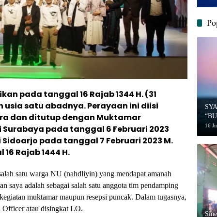
Po
kan pada tanggal 16 Rajab 1344 H. (31
 usia satu abadnya. Perayaan ini diisi
SY
ra dan ditutup dengan Muktamar
“B
MU
16 J
di Surabaya pada tanggal 6 Februari 2023
i Sidoarjo pada tanggal 7 Februari 2023 M.
16 Rajab 1444 H.
 salah satu warga NU (nahdliyin) yang mendapat amanah
batan saya adalah sebagai salah satu anggota tim pendamping
i kegiatan muktamar maupun resepsi puncak. Dalam tugasnya,
n Officer atau disingkat LO.
‎Sin