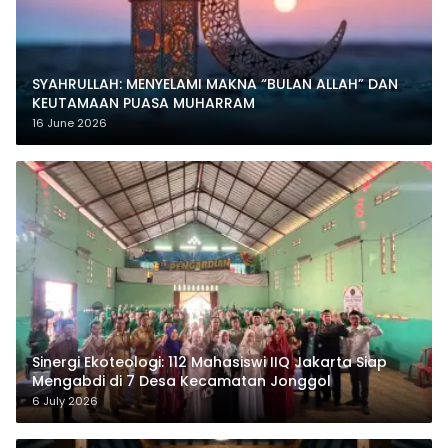
SYAHRULLAH: MENYELAMI MAKNA “BULAN ALLAH” DAN
KEUTAMAAN PUASA MUHARRAM
16 June 2026
‎Sinergi Ekoteologi: 112 Mahasiswi IIQ Jakarta Siap
Mengabdi di 7 Desa Kecamatan Jonggol
6 July 2026