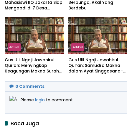
Mahasiswi IIQ Jakarta Siap
Berbunga, Akal Yang
Mengabdi di 7 Desa
Berdebu
Kecamatan Jonggol
Artikel
Artikel
Gus Ulil Ngaji Jawahirul
Gus Ulil Ngaji Jawahirul
Qur’an: Menyingkap
Qur’an: Samudra Makna
Keagungan Makna Surah
dalam Ayat Singgasana-
Al-Ikhlas dan Yasin
Nya
0
Comments
Please
login
to comment
Baca Juga