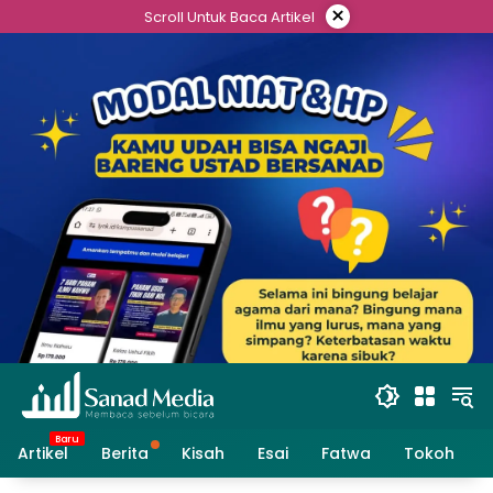
Skip
×
Scroll Untuk Baca Artikel
to
content
Artikel
Berita
Kisah
Esai
Fatwa
Tokoh