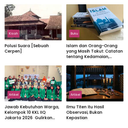
Hangat
Jakarta Menjaga Bumi
Jonggol
Kisah
Buku
Polusi Suara [Sebuah
Islam dan Orang-Orang
Cerpen]
yang Masih Takut: Catatan
tentang Kedamaian,
Kemajemukan, dan Negara
dalam Pemikiran Masykuri
Abdillah
Artikel
Artikel
Jawab Kebutuhan Warga,
Ilmu Titen itu Hasil
Kelompok 10 KKL IIQ
Observasi, Bukan
Jakarta 2026 Gulirkan
Kepastian
Proker Wakaf Al-Qur’an di