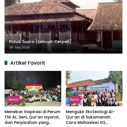
Polusi Suara [Sebuah Cerpen]
30 July 2026
Artikel Favorit
Berita
Berita
Menebar Inspirasi di Perum
Mengukir Ekoteologi Al-
TNI AL: Seni, Qur’an Isyarat,
Qur’an di Sukamanah:
dan Perpisahan yang
Cara Mahasiswi IIQ