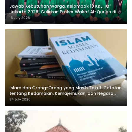
Jawab Kebutuhan Warga, Kelompok 10 KKL IIQ
Jakarta 2026 Gulirkan Proker Wakaf Al-Qur’an di
Sukamanah
16 July 2026
Islam dan Orang-Orang yang Masih Takut: Catatan
tentang Kedamaian, Kemajemukan, dan Negara
dalam Pemikiran Masykuri Abdillah
24 July 2026