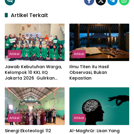
Artikel Terkait
Artikel
Artikel
Jawab Kebutuhan Warga,
Ilmu Titen itu Hasil
Kelompok 10 KKL IIQ
Observasi, Bukan
Jakarta 2026 Gulirkan
Kepastian
Proker Wakaf Al-Qur’an di
Sukamanah
Artikel
Artikel
‎Sinergi Ekoteologi: 112
Al-Maghrūr: Lisan Yang