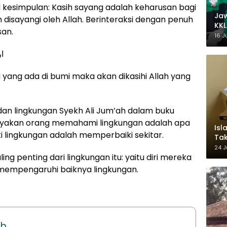
l kesimpulan: Kasih sayang adalah keharusan bagi
Ja
disayangi oleh Allah. Berinteraksi dengan penuh
KKL
san.
Wak
16 J
ا
yang ada di bumi maka akan dikasihi Allah yang
dan lingkungan Syekh Ali Jum’ah dalam buku
anyakan orang memahami lingkungan adalah apa
Isl
i lingkungan adalah memperbaiki sekitar.
Tak
Ke
24 J
Pem
g penting dari lingkungan itu: yaitu diri mereka
an mempengaruhi baiknya lingkungan.
ah