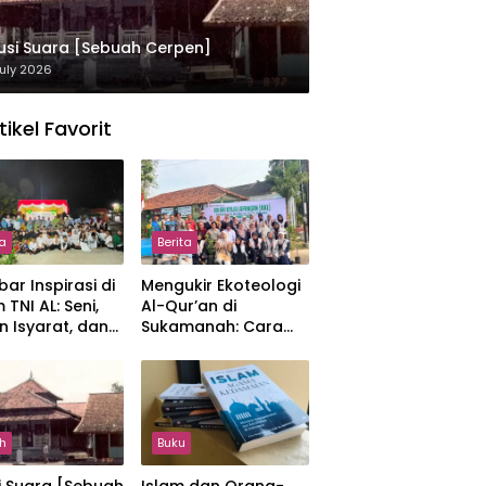
usi Suara [Sebuah Cerpen]
uly 2026
tikel Favorit
ta
Berita
ar Inspirasi di
Mengukir Ekoteologi
 TNI AL: Seni,
Al-Qur’an di
n Isyarat, dan
Sukamanah: Cara
sahan yang
Mahasiswi IIQ
at
Jakarta Menjaga
Bumi Jonggol
h
Buku