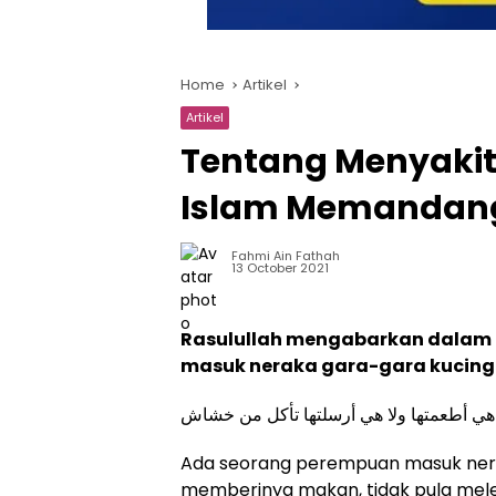
Home
Artikel
Artikel
Tentang Menyakit
Islam Memandan
Fahmi Ain Fathah
13 October 2021
Rasulullah mengabarkan dalam 
masuk neraka gara-gara kucing
ا هي أطعمتها ولا هي أرسلتها تأكل من خشاش
Ada seorang perempuan masuk nerak
memberinya makan, tidak pula mele