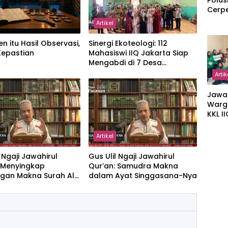
Polus
Cerp
Artikel
en itu Hasil Observasi,
‎Sinergi Ekoteologi: 112
Kepastian
Mahasiswi IIQ Jakarta Siap
Mengabdi di 7 Desa
Kecamatan Jonggol
Artik
Jawa
Warg
KKL I
Gulir
Wakaf
Artikel
Suka
l Ngaji Jawahirul
Gus Ulil Ngaji Jawahirul
: Menyingkap
Qur’an: Samudra Makna
gan Makna Surah Al-
dalam Ayat Singgasana-Nya
dan Yasin