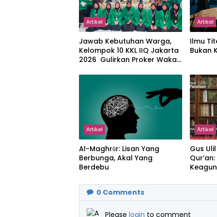
Artikel
Artikel
Jawab Kebutuhan Warga,
Ilmu Tit
Kelompok 10 KKL IIQ Jakarta
Bukan 
2026 Gulirkan Proker Wakaf
Al-Qur’an di Sukamanah
Artikel
Artikel
Al-Maghrūr: Lisan Yang
Gus Uli
Berbunga, Akal Yang
Qur’an
Berdebu
Keagun
Ikhlas 
0
Comments
Please
login
to comment