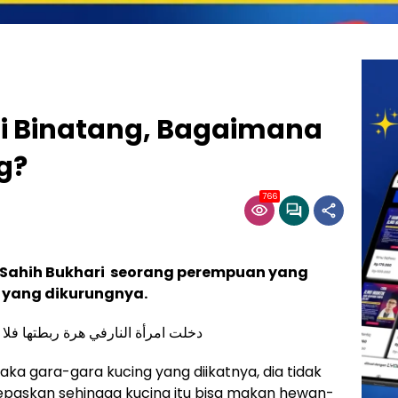
i Binatang, Bagaimana
g?
766
Sahih Bukhari seorang perempuan yang
 yang dikurungnya.
دخلت امرأة النارفي هرة ربطتها فل
a gara-gara kucing yang diikatnya, dia tidak
paskan sehingga kucing itu bisa makan hewan-