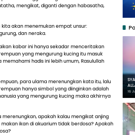
atatha, mengikat, diganti dengan habasatha,
ka kita akan menemukan empat unsur:
Po
urung, dan neraka.
ikan kabar ini hanya sekadar menceritakan
rempuan yang mengurung kucing itu masuk
a memahami hadis ini lebih umum, Rasulullah
SYA
puan, para ulama merenungkan kata itu, lalu
AL
empuan hanya simbol yang diinginkan adalah
MU
16 J
 manusia yang mengurung kucing maka akhirnya
 merenungkan, apakah kalau mengikat anjing
 makan ikan di akuarium tidak berdosa? Apakah
dosa?