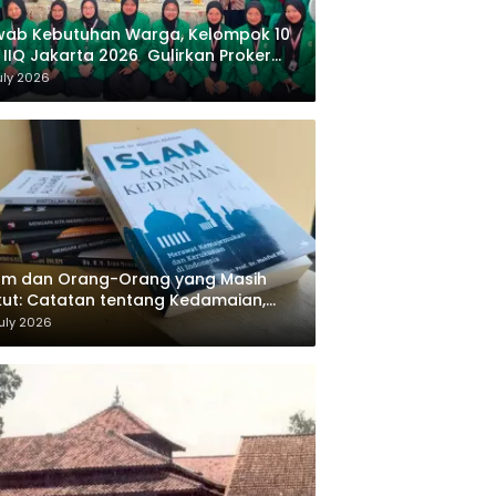
wab Kebutuhan Warga, Kelompok 10
 IIQ Jakarta 2026 Gulirkan Proker
af Al-Qur’an di Sukamanah
uly 2026
am dan Orang-Orang yang Masih
ut: Catatan tentang Kedamaian,
majemukan, dan Negara dalam
uly 2026
ikiran Masykuri Abdillah