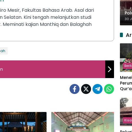
ro Mesir, Fakultas Bahasa Arab. Asal dari
Pol
n Selatan. Kini tengah melanjutkan studi
30 J
r. Meminati kajian Manthiq dan Balaghah
Ar
mah
Beri
an
Meneb
Perum
Qur’a
Perpi
Hang
Kisa