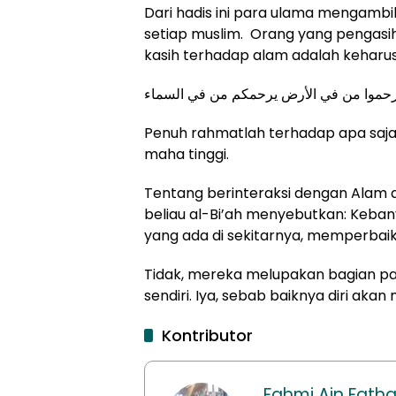
Dari hadis ini para ulama mengambi
setiap muslim. Orang yang pengasih 
kasih terhadap alam adalah keharu
رحموا من في الأرض يرحمكم من في السماء
Penuh rahmatlah terhadap apa saja 
maha tinggi.
Tentang berinteraksi dengan Alam 
beliau al-Bi’ah menyebutkan: Keb
yang ada di sekitarnya, memperbaik
Tidak, mereka melupakan bagian palin
sendiri. Iya, sebab baiknya diri ak
Kontributor
Fahmi Ain Fath