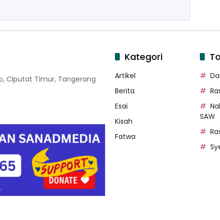
Kategori
To
Artikel
Dar
oso, CIputat Timur, Tangerang
Berita
Ra
Esai
Na
SAW
Kisah
Ra
Fatwa
Sy