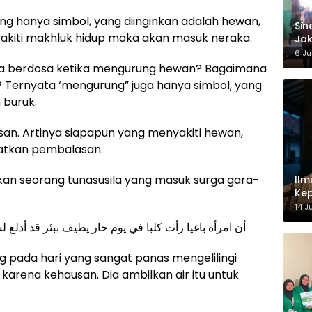
ng hanya simbol, yang diinginkan adalah hewan,
‎Si
akiti makhluk hidup maka akan masuk neraka.
Jak
Ke
6 Ju
ya berdosa ketika mengurung hewan? Bagaimana
 Ternyata ‘mengurung” juga hanya simbol, yang
 buruk.
an. Artinya siapapun yang menyakiti hewan,
atkan pembalasan.
rkan seorang tunasusila yang masuk surga gara-
Ilm
Kep
14 J
أن امرأة باغيا رأت كلبا في يوم حار يطيف ببئر قد أدل
g pada hari yang sangat panas mengelilingi
karena kehausan. Dia ambilkan air itu untuk