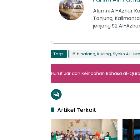
Alumni Al-Azhar Kai
Tanjung, Kalimanta
jenjang S2 Al-Azha
Tags:
binatang, Kucing, Syekh Ali Ju
Huruf Jar dan Keindahan Bahasa al-Qur
Artikel Terkait