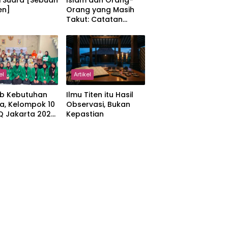
i Suara [Sebuah
Islam dan Orang-
en]
Orang yang Masih
Takut: Catatan
tentang Kedamaian,
Kemajemukan, dan
Negara dalam
Pemikiran Masykuri
Abdillah
el
Artikel
b Kebutuhan
Ilmu Titen itu Hasil
a, Kelompok 10
Observasi, Bukan
IQ Jakarta 2026
Kepastian
kan Proker
 Al-Qur’an di
manah