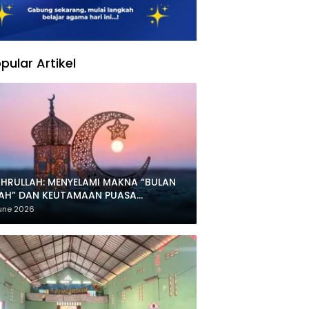
pular Artikel
HRULLAH: MENYELAMI MAKNA “BULAN
LAH” DAN KEUTAMAAN PUASA
HARRAM
une 2026