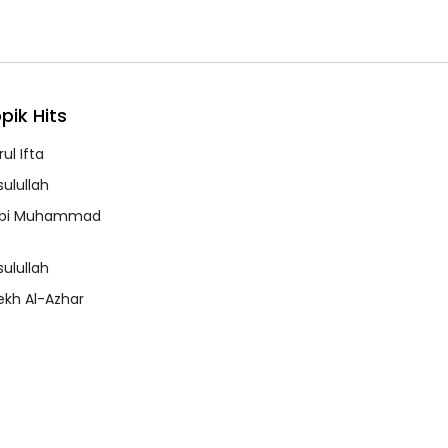
pik Hits
ul Ifta
sulullah
bi Muhammad
sulullah
ekh Al-Azhar