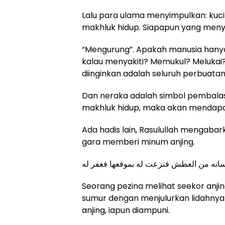
Lalu para ulama menyimpulkan: kuci
makhluk hidup. Siapapun yang meny
“Mengurung”. Apakah manusia han
kalau menyakiti? Memukul? Melukai?
diinginkan adalah seluruh perbuatan
Dan neraka adalah simbol pembalas
makhluk hidup, maka akan mendap
Ada hadis lain, Rasulullah mengaba
gara memberi minum anjing.
ع لسانه من العطش فنزعت له بموقعها فغفر له
Seorang pezina melihat seekor anjin
sumur dengan menjulurkan lidahnya 
anjing, iapun diampuni.