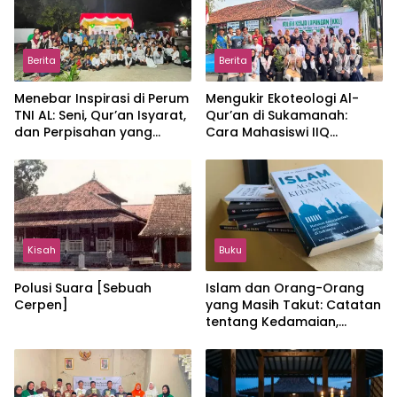
Berita
Berita
Menebar Inspirasi di Perum
Mengukir Ekoteologi Al-
TNI AL: Seni, Qur’an Isyarat,
Qur’an di Sukamanah:
dan Perpisahan yang
Cara Mahasiswi IIQ
Hangat
Jakarta Menjaga Bumi
Jonggol
Kisah
Buku
Polusi Suara [Sebuah
Islam dan Orang-Orang
Cerpen]
yang Masih Takut: Catatan
tentang Kedamaian,
Kemajemukan, dan Negara
dalam Pemikiran Masykuri
Abdillah