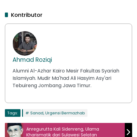
Kontributor
Ahmad Roziqi
Alumni Al-Azhar Kairo Mesir Fakultas Syariah
Islamiyah. Mudir Ma'had Ali Hasyim Asy'ari
Tebuireng Jombang Jawa Timur.
Tags:
Sanad, Urgensi Bermazhab
Anregurutta Kali Sidenreng, Ulama
Kharismatik dari Sulawesi Selatan