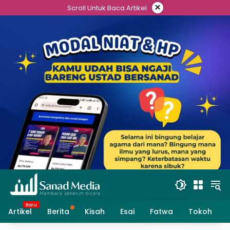
Skip
×
Scroll Untuk Baca Artikel
to
content
Artikel
Berita
Kisah
Esai
Fatwa
Tokoh