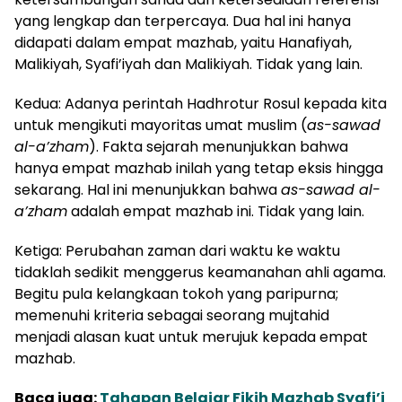
yang lengkap dan terpercaya. Dua hal ini hanya
didapati dalam empat mazhab, yaitu Hanafiyah,
Malikiyah, Syafi’iyah dan Malikiyah. Tidak yang lain.
Kedua: Adanya perintah Hadhrotur Rosul kepada kita
untuk mengikuti mayoritas umat muslim (
as-sawad
al-a’zham
). Fakta sejarah menunjukkan bahwa
hanya empat mazhab inilah yang tetap eksis hingga
sekarang. Hal ini menunjukkan bahwa
as-sawad al-
a’zham
adalah empat mazhab ini. Tidak yang lain.
Ketiga: Perubahan zaman dari waktu ke waktu
tidaklah sedikit menggerus keamanahan ahli agama.
Begitu pula kelangkaan tokoh yang paripurna;
memenuhi kriteria sebagai seorang mujtahid
menjadi alasan kuat untuk merujuk kepada empat
mazhab.
Baca juga:
Tahapan Belajar Fikih Mazhab Syafi’i