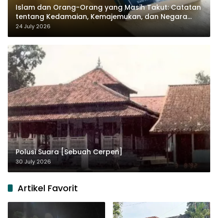
Islam dan Orang-Orang yang Masih Takut: Catatan
tentang Kedamaian, Kemajemukan, dan Negara
dalam Pemikiran Masykuri Abdillah
24 July 2026
Polusi Suara [Sebuah Cerpen]
30 July 2026
Artikel Favorit