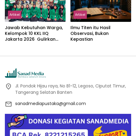
Artikel
Artikel
Jawab Kebutuhan Warga,
Ilmu Titen itu Hasil
Kelompok 10 KKL IIQ
Observasi, Bukan
Jakarta 2026 Gulirkan
Kepastian
Proker Wakaf Al-Qur’an di
Sukamanah
Jl. Pondok Hijau raya, No B1-12, Legoso, CIputat Timur,
Tangerang Selatan Banten
sanadmediapustaka@gmail.com