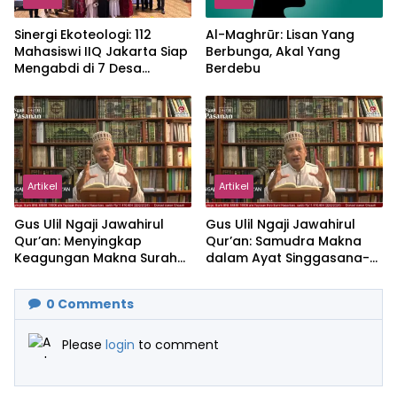
‎Sinergi Ekoteologi: 112
Al-Maghrūr: Lisan Yang
Mahasiswi IIQ Jakarta Siap
Berbunga, Akal Yang
Mengabdi di 7 Desa
Berdebu
Kecamatan Jonggol
Artikel
Artikel
Gus Ulil Ngaji Jawahirul
Gus Ulil Ngaji Jawahirul
Qur’an: Menyingkap
Qur’an: Samudra Makna
Keagungan Makna Surah
dalam Ayat Singgasana-
Al-Ikhlas dan Yasin
Nya
0
Comments
Please
login
to comment