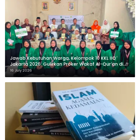
Jawab Kebutuhan Warga, Kelompok 10 KKL IIQ
Jakarta 2026 Gulirkan Proker Wakaf Al-Qur’an di
Sukamanah
16 July 2026