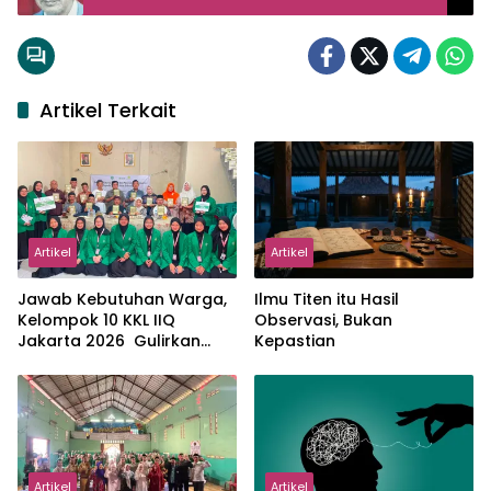
Artikel Terkait
Artikel
Artikel
Jawab Kebutuhan Warga,
Ilmu Titen itu Hasil
Kelompok 10 KKL IIQ
Observasi, Bukan
Jakarta 2026 Gulirkan
Kepastian
Proker Wakaf Al-Qur’an di
Sukamanah
Artikel
Artikel