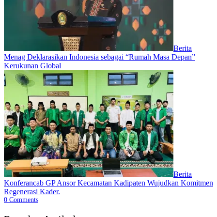
Berita
Menag Deklarasikan Indonesia sebagai “Rumah Masa Depan”
Kerukunan Global
Berita
Konferancab GP Ansor Kecamatan Kadipaten Wujudkan Komitmen
Regenerasi Kader.
0
Comments