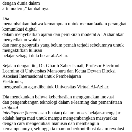
dengan dunia dalam
arti modern,” tambahnya.
Dia
menambahkan bahwa kemampuan untuk memanfaatkan perangkat
komunikasi digital
dalam menyebarkan ajaran dan pemikiran moderat Al-Azhar akan
menyediakan waktu
dan ruang geografis yang belum pernah terjadi sebelumnya untuk
mengaktifkan lulusan
pelajar sebagai duta besar al-Azhar.
Sejalan dengan itu
, Dr. Gharib Zaher Ismail, Profesor E
lectroni
Learning di Universitas Mansoura dan Ketua Dewan Direksi
Asosiasi Internasional untuk
Pembelajaran
Elektronik
,
mengusulkan agar dibentuk
Universitas Virtual Al-Azhar
.
Dia
menekankan bahwa
k
eberhasilan menggunakan inovasi
dan pengembangan teknologi dalam e-learning dan
pemanfataan
artificial
intelligence
(
kecerdasan buatan
)
dalam proses belajar
–
mengajar
adalah harga mati untuk mampu
mengembangkan masyarakat
dengan cara mengedukasi
manusia dan membangun
kemampuannya, sehingga ia mampu berkontribusi dalam
r
evolusi