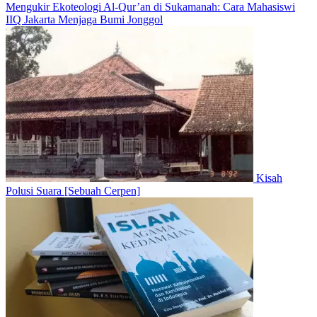
Mengukir Ekoteologi Al-Qur’an di Sukamanah: Cara Mahasiswi
IIQ Jakarta Menjaga Bumi Jonggol
Kisah
Polusi Suara [Sebuah Cerpen]