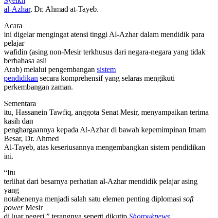
Syeikh
al-Azhar
, Dr. Ahm
a
d
at
-Tayeb.
Acara
ini digelar mengingat atensi tinggi Al-Azhar dalam mendidik para
pelajar
wafidin (asing non-Mesir terkhusus dari negara-negara yang tidak
berbahasa asli
Arab) melalui pengembangan
sistem
pendidikan
secara komprehensif yang selaras mengikuti
perkembangan zaman.
Sementara
itu, Hassanein Tawfiq, anggota Senat Mesir, menyampaikan terima
kasih dan
penghargaannya kepada Al-Azhar di bawah kepemimpinan Imam
Besar, Dr. Ahmed
Al-Tayeb, atas keseriusannya mengembangkan sistem pendidikan
ini.
“Itu
terlihat dari besarnya perhatian al-Azhar mendidik pelajar asing
yang
notabenenya menjadi salah satu elemen penting diplomasi
soft
power
Mesir
di luar negeri,” terangnya seperti dikutip
Shorouknews
.