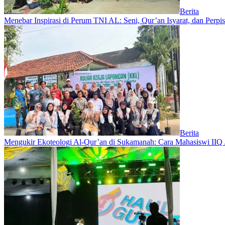
Berita
Menebar Inspirasi di Perum TNI AL: Seni, Qur’an Isyarat, dan Perp
Berita
Mengukir Ekoteologi Al-Qur’an di Sukamanah: Cara Mahasiswi IIQ 