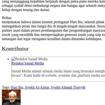
yang menanggung kepahitan berpisah dengan putra-putra mereka kar
sebagai syahid demi melindungi negara dan bangsa agar seluruh masy
hidup dengan tenang dan damai.
Beliau
menjelaskan bahwa dalam momen peringatan Hari Ibu, seluruh pihak
meneguhkan peran dan fungsi ibu di tengah-tengah masyarakat. Seor
partner asasi dalam proses pembangunan dan pengembangan masyarak
sosok yang mendidik dan mempersiapkan generasi muda yang siap 
tantangan dan tegar mengatasi kesulitan dalam dinamika kehidupan.
Kontributor
Redaksi Sanad Media
Sanad Media adalah sebuah media Islam yang berusaha menghu
bicara". Kami hadir di website, youtube dan platform media sos
Tags:
Hari Ibu, Syekh Al-Azhar, Syekh Ahmad Thayyib