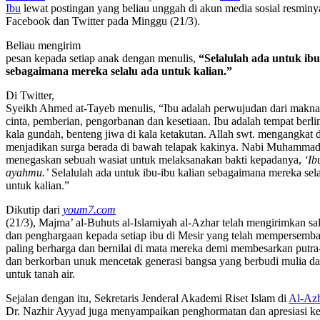
Ibu
lewat postingan yang beliau unggah di akun media sosial resminy
Facebook dan Twitter
pada Minggu (21/3)
.
Beliau mengirim
pesan kepada setiap anak dengan menulis,
“Selalulah ada untuk ibu
sebagaimana mereka selalu ada untuk kalian.”
Di Twitter,
Syeikh Ahmed at-Tayeb menulis, “Ibu adalah perwujudan dari makna 
cinta, pemberian, pengorbanan dan kesetiaan. Ibu adalah tempat berli
kala gundah, benteng jiwa di kala ketakutan. Allah swt. mengangkat d
menjadikan surg
a
berada di bawah telapak kakinya. Nabi Muhammad
menegaskan sebuah wasiat untuk melaksa
na
kan bakti kepadanya,
‘Ib
ayahmu.’
Selalulah ada untuk ibu-ibu kalian sebagaimana mereka sel
untuk kalian.”
Dikutip dari
youm7.com
(21/3), Majma’ al-Buhuts al-Islamiyah al-Azhar telah mengirimkan 
dan penghargaan kepada setiap ibu di Mesir yang telah mempersemba
paling berharga dan bernilai di mata mereka demi membesarkan putra
dan berkorban unuk mencetak generasi bangsa yang berbudi mulia da
untuk tanah air.
Sejalan dengan itu,
Sekretaris Jenderal Akademi Riset Islam di
Al-Az
Dr. Nazhir Ayyad juga menyampaikan penghormatan dan apresiasi ke