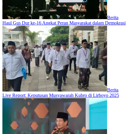
Berita
Haul Gus Dur ke-16 Angkat Peran Masyarakat dalam Demokrasi
Berita
Live Report: Keputusan Musyawarah Kubro di Lirboyo 2025