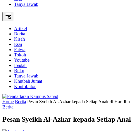
Tanya Jawab
Artikel
Berita
Kisah
Esai
Fatwa
Tokoh
Youtube
Ibadah
Buku
Tanya Jawab
Khutbah Jumat
Kontributor
Home
Berita
Pesan Syeikh Al-Azhar kepada Setiap Anak di Hari Ibu
Berita
Pesan Syeikh Al-Azhar kepada Setiap Anak