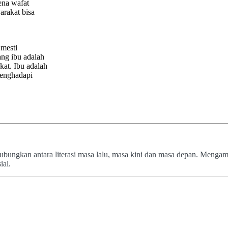
ena wafat
arakat bisa
 mesti
ang ibu adalah
at. Ibu adalah
menghadapi
bungkan antara literasi masa lalu, masa kini dan masa depan. Meng
ial.