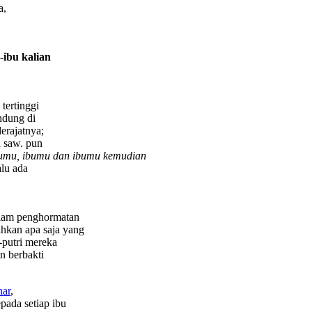
a,
-ibu kalian
tertinggi
ndung di
erajatnya;
 saw. pun
umu, ibumu dan ibumu kemudian
alu ada
salam penghormatan
hkan apa saja yang
-putri mereka
n berbakti
har
,
pada setiap ibu