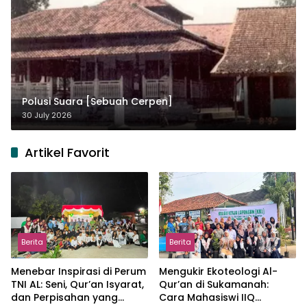
Polusi Suara [Sebuah Cerpen]
30 July 2026
Artikel Favorit
Berita
Berita
Menebar Inspirasi di Perum
Mengukir Ekoteologi Al-
TNI AL: Seni, Qur’an Isyarat,
Qur’an di Sukamanah:
dan Perpisahan yang
Cara Mahasiswi IIQ