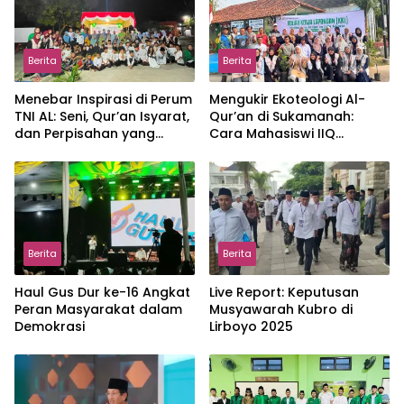
Berita
Berita
Menebar Inspirasi di Perum
Mengukir Ekoteologi Al-
TNI AL: Seni, Qur’an Isyarat,
Qur’an di Sukamanah:
dan Perpisahan yang
Cara Mahasiswi IIQ
Hangat
Jakarta Menjaga Bumi
Jonggol
Berita
Berita
Haul Gus Dur ke-16 Angkat
Live Report: Keputusan
Peran Masyarakat dalam
Musyawarah Kubro di
Demokrasi
Lirboyo 2025