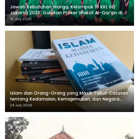
Jawab Kebutuhan Warga, Kelompok 10 KKL IIQ
Jakarta 2026 Gulirkan Proker Wakaf Al-Qur’an di
Sukamanah
16 July 2026
Islam dan Orang-Orang yang Masih Takut: Catatan
tentang Kedamaian, Kemajemukan, dan Negara
dalam Pemikiran Masykuri Abdillah
24 July 2026