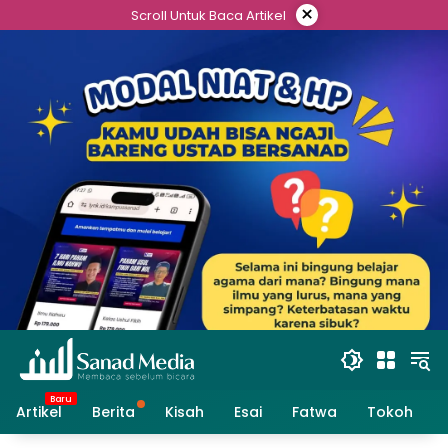
Skip
×
Scroll Untuk Baca Artikel
to
content
Artikel
Berita
Kisah
Esai
Fatwa
Tokoh