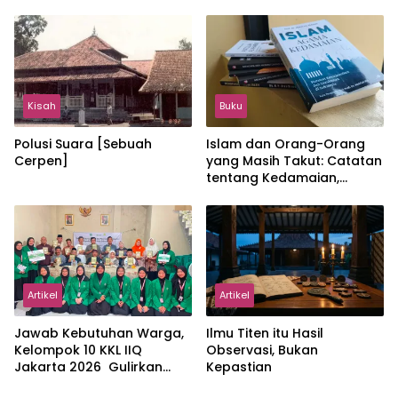
Hangat
Jakarta Menjaga Bumi
Jonggol
Kisah
Buku
Polusi Suara [Sebuah
Islam dan Orang-Orang
Cerpen]
yang Masih Takut: Catatan
tentang Kedamaian,
Kemajemukan, dan Negara
dalam Pemikiran Masykuri
Abdillah
Artikel
Artikel
Jawab Kebutuhan Warga,
Ilmu Titen itu Hasil
Kelompok 10 KKL IIQ
Observasi, Bukan
Jakarta 2026 Gulirkan
Kepastian
Proker Wakaf Al-Qur’an di