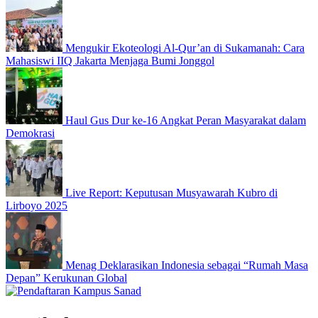
Mengukir Ekoteologi Al-Qur’an di Sukamanah: Cara
Mahasiswi IIQ Jakarta Menjaga Bumi Jonggol
Haul Gus Dur ke-16 Angkat Peran Masyarakat dalam
Demokrasi
Live Report: Keputusan Musyawarah Kubro di
Lirboyo 2025
Menag Deklarasikan Indonesia sebagai “Rumah Masa
Depan” Kerukunan Global