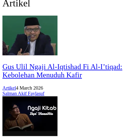
Artikel
Gus Ulil Ngaji Al-Iqtishad Fi Al-I’tiqad:
Kebolehan Menuduh Kafir
Artikel
4 March 2026
Salman Akif Faylasuf