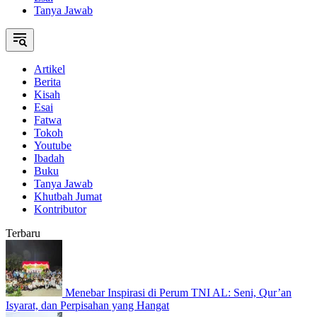
Tanya Jawab
Artikel
Berita
Kisah
Esai
Fatwa
Tokoh
Youtube
Ibadah
Buku
Tanya Jawab
Khutbah Jumat
Kontributor
Terbaru
Menebar Inspirasi di Perum TNI AL: Seni, Qur’an
Isyarat, dan Perpisahan yang Hangat