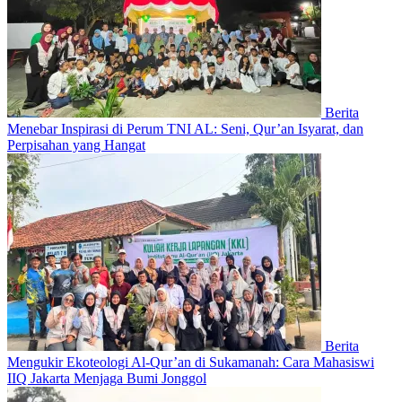
Berita
Menebar Inspirasi di Perum TNI AL: Seni, Qur’an Isyarat, dan
Perpisahan yang Hangat
Berita
Mengukir Ekoteologi Al-Qur’an di Sukamanah: Cara Mahasiswi
IIQ Jakarta Menjaga Bumi Jonggol