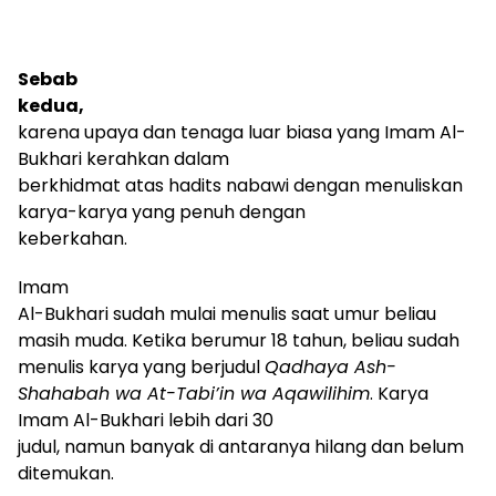
Sebab
kedua,
karena upaya dan tenaga luar biasa yang Imam Al-
Bukhari kerahkan dalam
berkhidmat atas hadits nabawi dengan menuliskan
karya-karya yang penuh dengan
keberkahan.
Imam
Al-Bukhari sudah mulai menulis saat umur beliau
masih muda
. K
etika
ber
umur 18 tahun
,
beliau sudah
menulis karya yang berjudul
Qadhaya Ash-
Shahabah wa At-Tabi’in wa Aqawilihim
. Karya
Imam Al-Bukhari lebih dari 30
judul, namun banyak di
antaranya hilang
dan
belum
ditemukan.