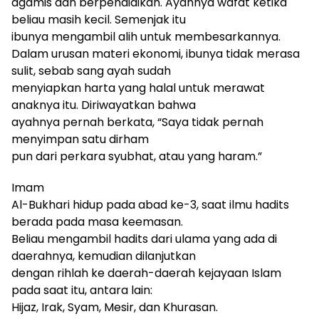
agamis dan berpendidikan. Ayahnya wafat ketika
beliau masih kecil. Semenjak itu
ibunya mengambil alih untuk membesarkan
nya
.
Dalam
urusan
materi
ekonomi
, ibunya tidak merasa
sulit, sebab sang ayah sudah
menyiapkan harta yang halal untuk merawat
anaknya itu. Diriwayatkan bahwa
ayahnya pernah berkata
, “S
aya tidak pernah
menyimpan satu dirham
pun dari perkara syubhat, atau yang haram
.”
Imam
Al-Bukhari hidup pada abad ke-3, saat ilmu hadits
berada pada masa keemasan.
Beliau mengambil hadits dari ulama yang ada di
daerahnya, kemudian dilanjutkan
dengan rihlah ke daerah-daerah kejayaan Islam
pada saat itu, antara lain:
Hijaz, Irak, Syam, Mesir, dan Khurasan.