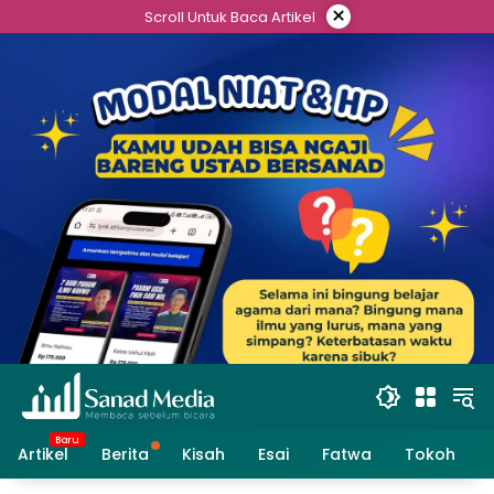
Skip
×
Scroll Untuk Baca Artikel
to
content
Artikel
Berita
Kisah
Esai
Fatwa
Tokoh