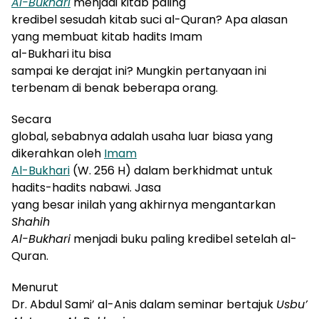
Al-Bukhari
menjadi kitab paling
kredibel sesudah kitab suci al-Quran? Apa alasan
yang membuat kitab hadits Imam
al-Bukhari itu
bisa
sampai ke derajat ini? Mungkin pertanyaan ini
terbenam di benak beberapa orang.
Secara
global, sebabnya adalah usaha luar biasa yang
dikerahkan oleh
Imam
Al-Bukhari
(W. 256 H) dalam berkhidmat untuk
hadits-hadits nabawi. Jasa
yang besar ini
lah
yang akhirnya mengantarkan
Shahih
Al-Bukhari
menjadi buku paling kredibel setelah
a
l-
Quran.
Menurut
Dr. Abdul Sami’ al-Anis dalam seminar bertajuk
Usbu’