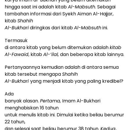
hingga saat ini
adalah
kitab
Al-Mabsuth
.
S
ebagai
tambahan informasi dari Syekh Aiman Al-Hajjar
,
kitab
Shahih
Al-Bukhari
diringkas dari kitab
Al-Mabsuth
ini.
Termasuk
di
antara kitab yang belum ditemukan
adalah
kitab
Al-Fawaid
, kitab
Al-‘ilal,
dan beberapa kitab lainnya.
Pertanyaan
nya kemudian adalah
di
antara semua
kitab tersebut mengapa
Shahih
Al-Bukhari
yang menjadi kitab yang paling kredibel?
Ada
banyak
alasan.
P
ertama
,
Imam Al-Bukhari
menghabiskan 16 tahun
untuk menulis kitab ini
. D
imulai ketika beliau berumur
22 tahun,
dan selesai saat beliau berumur 38 tahun.
Kedua
,