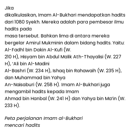
Jika
dikalkulasikan, Imam Al-Bukhari mendapatkan hadits
dari 1080 Syekh
. M
ereka adalah para pembesar ilmu
hadits
pada
masa tersebut
. Ba
hkan
lima
di
antara
mereka
bergelar Amir
ul
Mu
k
minin
dalam bidang h
adits
.
Yaitu:
Al-Fadhl bin Dakin Al-Kufi (W.
210 H), Hisyam bin Abdul Malik Ath-Thayalisi (W. 227
H), ‘Ali bin Al-Madini
Al-Bashri (W. 234 H), Ishaq bin Rahawaih (W. 235 H),
dan Muhammad bin Yahya
An-Naisaburi (W. 258 H). Imam Al-Bukhari juga
mengambil hadits kepada Imam
Ahmad bin Ha
n
bal (W. 241 H) dan Yahya bin Ma’in (W.
233 H).
Peta perjalanan Imam al-Bukhari
mencari hadits