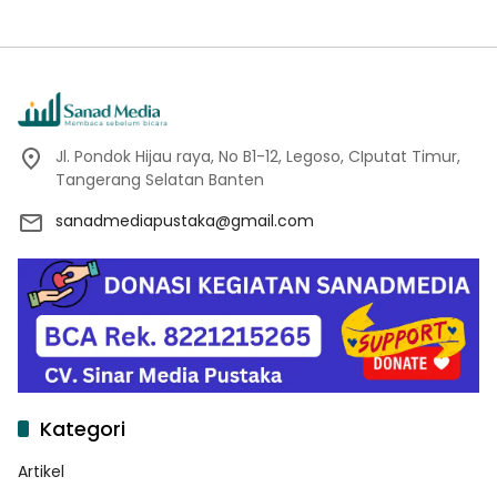
Proker Wakaf Al-Qur’an di
Sukamanah
Jl. Pondok Hijau raya, No B1-12, Legoso, CIputat Timur,
Tangerang Selatan Banten
sanadmediapustaka@gmail.com
Kategori
Artikel