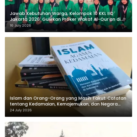
Jawab Kebutuhan Warga, Kelompok 10 KKL IIQ
Jakarta 2026 Gulirkan Proker Wakaf Al-Qur’an di
Sukamanah
16 July 2026
Islam dan Orang-Orang yang Masih Takut: Catatan
tentang Kedamaian, Kemajemukan, dan Negara
dalam Pemikiran Masykuri Abdillah
24 July 2026