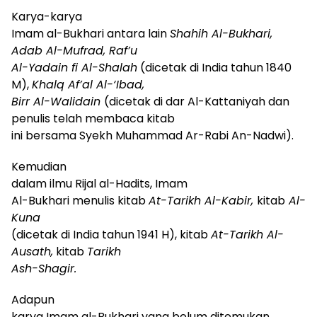
Karya-karya
Imam al-Bukhari antara lain
Shahih Al-Bukhari,
Adab Al-Mufrad, Raf’u
Al-Yadain fi Al-Shalah
(dicetak di India tahun 1840
M),
Khalq Af’al Al-‘Ibad,
Birr Al-Walidain
(dicetak di dar Al-Kattaniyah dan
penulis telah membaca kitab
ini bersama Syekh Muhammad Ar-Rabi An-Nadwi).
Kemudian
dalam ilmu Rijal
al-
Hadits
,
Imam
Al-Bukhari menulis kitab
At-Tarikh Al-Kabir,
kitab
Al-
Kuna
(dicetak di India tahun 1941 H), kitab
At-Tarikh Al-
Ausath,
kitab
Tarikh
Ash-Shagir.
Adapun
karya Imam al-Bukhari yang belum ditemukan