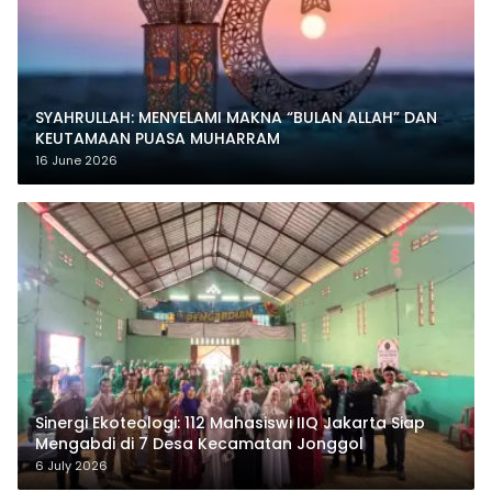
SYAHRULLAH: MENYELAMI MAKNA “BULAN ALLAH” DAN
KEUTAMAAN PUASA MUHARRAM
16 June 2026
‎Sinergi Ekoteologi: 112 Mahasiswi IIQ Jakarta Siap
Mengabdi di 7 Desa Kecamatan Jonggol
6 July 2026