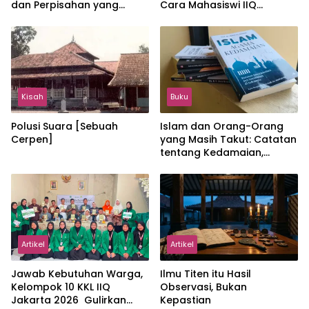
dan Perpisahan yang
Cara Mahasiswi IIQ
Hangat
Jakarta Menjaga Bumi
Jonggol
Kisah
Buku
Polusi Suara [Sebuah
Islam dan Orang-Orang
Cerpen]
yang Masih Takut: Catatan
tentang Kedamaian,
Kemajemukan, dan Negara
dalam Pemikiran Masykuri
Abdillah
Artikel
Artikel
Jawab Kebutuhan Warga,
Ilmu Titen itu Hasil
Kelompok 10 KKL IIQ
Observasi, Bukan
Jakarta 2026 Gulirkan
Kepastian