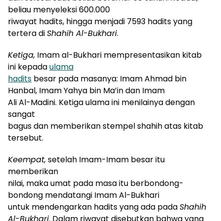
beliau menyeleksi 600.000
riwayat hadits, hingga menjadi 7593 hadits yang
tertera di
Shahih Al-Bukhari
.
Ketiga,
Imam al-Bukhari mempresentasikan kitab
ini kepada
ulama
hadits
besar pada masanya: Imam Ahmad bin
Hanbal, Imam Yahya bin Ma’in dan Imam
Ali Al-Madini.
K
etiga ulama ini menilainya dengan
sangat
bagus dan memberikan stempel
s
hahih atas kitab
tersebut.
Keempat,
setelah Imam-Imam besar itu
memberikan
nilai, maka umat pada masa itu berbondong-
bondong mendatangi Imam Al-Bukhari
untuk mendengarkan hadits yang ada pada
Shahih
Al-Bukhari
.
D
alam riwayat
disebutkan
bahwa yang